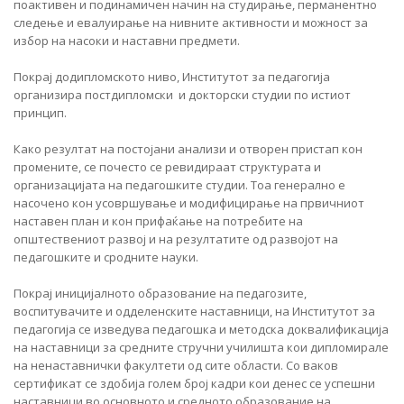
поактивен и подинамичен начин на студирање, перманентно
следење и евалуирање на нивните активности и можност за
избор на насоки и наставни предмети.
Покрај додипломското ниво, Институтот за педагогија
организира постдипломски и докторски студии по истиот
принцип.
Како резултат на постојани анализи и отворен пристап кон
промените, се почесто се ревидираат структурата и
организацијата на педагошките студии. Тоа генерално е
насочено кон усовршување и модифицирање на првичниот
наставен план и кон прифаќање на потребите на
општествениот развој и на резултатите од развојот на
педагошките и сродните науки.
Покрај иницијалното образование на педагозите,
воспитувачите и одделенските наставници, на Институтот за
педагогија се изведува педагошка и методска доквалификација
на наставници за средните стручни училишта кои дипломирале
на ненаставнички факултети од сите области. Со ваков
сертификат се здобија голем број кадри кои денес се успешни
наставници во основното и средното образование на