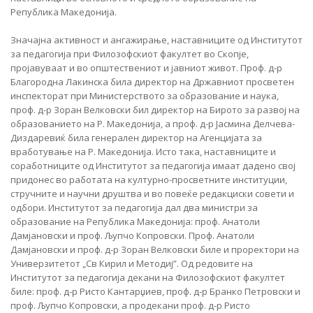
Република Македонија.
Значајна активност и ангажирање, наставниците од Институтот
за педагогија при Филозофскиот факултет во Скопје,
пројавуваат и во општествениот и јавниот живот. Проф. д-р
Благородна Лакинска била директор на Државниот просветен
инспекторат при Министерството за образование и наука,
проф. д-р Зоран Велковски бил директор на Бирото за развој на
образованието на Р. Македонија, а проф. д-р Јасмина Делчева-
Диздаревиќ била генерален директор на Агенцијата за
вработување на Р. Македонија. Исто така, наставниците и
соработниците од Институтот за педагогија имаат дадено свој
придонес во работата на културно-просветните институции,
стручните и научни друштва и во повеќе редакциски совети и
одбори. Институтот за педагогија дал два министри за
образование на Република Македонија: проф. Анатоли
Дамјановски и проф. Љупчо Копровски. Проф. Анатоли
Дамјановски и проф. д-р Зоран Велковски биле и проректори на
Универзитетот „Св Кирил и Методиј”. Од редовите на
Институтот за педагогија декани на Филозофскиот факултет
биле: проф. д-р Ристо Кантарџиев, проф. д-р Бранко Петровски и
проф. Љупчо Копровски, а продекани проф. д-р Ристо