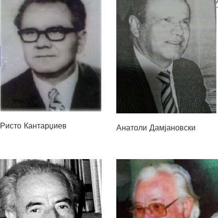
Ристо Кантарџиев
Анатоли Дамјановски