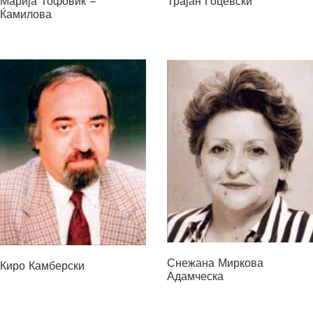
Марија Тофовиќ –
Трајан Гоцевски
Ќамилова
Снежана Миркова
Киро Камберски
Адамческа