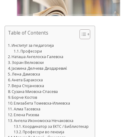
Table of Contents
Институт за педагогија
Професори
Наташа Ангелоска-Галевска
Зоран Велковски
Јасмина Делчева Диздаревиќ
Лена Дамовска
Анета Баракоска
Вера Стојановска
Сузана Миовска-Спасева
Борче Костов
Елизабета Томевска-Илиевска
Алма Тасевска
Елена Ризова
Ангела Икономоска Нечаковска
Координатор за ЕКТС / Библиотекар
Професори во пензија