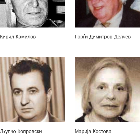
Кирил Ќамилов
Ѓорѓи Димитров Делчев
Љупчо Копровски
Марија Костова