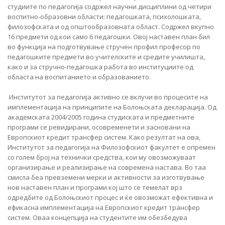
студиите по педагогија содржел научни дисциплини од четири
воспитно-образовни области: педагошката, психолошката,
филозофската и од општообразовната област. Содржел вкупно
16 предмети од кои само 6 педагошки. Овој наставен план бил
во функција на подготвување стручен профил професор по
педагошките предмети во учителските и средите училишта,
како и за стручно-педагошка работа во институциите од
областа на воспитанието и образованието.
Институтот за педагогија активно се вклучи во процесите на
имплементација на принципите на Болоњската декларација. Од
академската 2004/2005 година студиската и предметните
програми се ревидирани, осовременети и засновани на
Европскиот кредит трансфер систем. Како резултат на ова,
Институтот за педагогија на Филозофскиот факултет е опремен
со голем број на технички средства, кои му овозможуваат
организирање и реализирање на современа настава. Во таа
смисла беа превземени мерки и активности за изготвување
нов наставен план и програми кој што се темелат врз
одредбите од Болоњскиот процес и ќе овозможат ефективна и
ефикасна имплементација на Европскиот кредит трансфер
систем. Оваа концепција на студентите им обезбедува