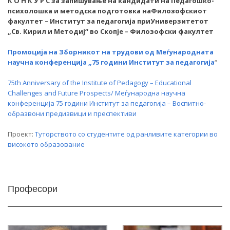
К О Н К У Р С за запишување на кандидати на Педагошко-
психолошка и методска подготовка наФилозофскиот
факултет – Институт за педагогија приУниверзитетот
„Св. Кирил и Методиј“ во Скопје – Филозофски факултет
Промоција на Зборникот на трудови од Меѓународната
научна конференција „75 години Институт за педагогија
“
75th Anniversary of the Institute of Pedagogy – Educational
Challenges and Future Prospects/ Меѓународна научна
конференција 75 години Институт за педагогија – Воспитно-
образвони предизвици и преспективи
Проект:
Tуторството со студентите од ранливите категории во
високото образование
Професори