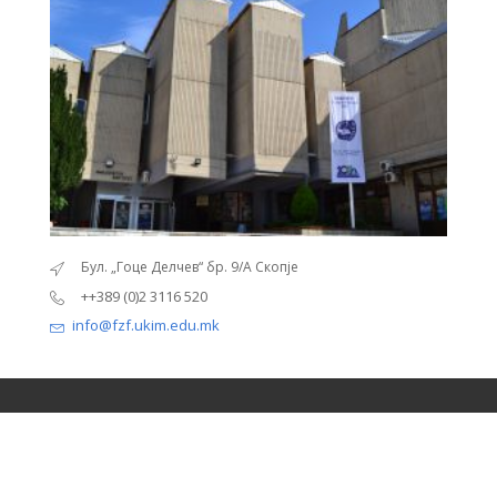
Бул. „Гоце Делчев“ бр. 9/А Скопје
Бу
++389 (0)2 3116 520
++
info@fzf.ukim.edu.mk
inf