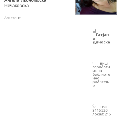
Ангела Икономоска
Нечаковска
Асистент
Татјан
а
Дичоска
виш
соработн
ик за
библиоте
чно
работењ
е
тел:
3116 520
локал: 215