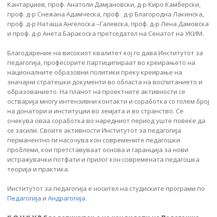
Кантарџиев, проф. Анатоли Дамјановски, д-р Киро Камберски,
проф. д-р Снежана Адамческа, проф. д-р Благородна Лакинска,
проф. д-р Наташа Ангелоска –Галевска, проф. д-р Лена Дамовска
и проф. д-р Анета Баракоска претседател на Сенатот на УКИМ.
Благодарение на високиот квалитет кој го дава Институтот за
педагогија, професорите партиципираат во креирањето на
националните образовни политики преку креирање на
значајни стратешки документи во областа на воспитанието и
образованието. На планот на проектните активности се
остварија многу интензивни контакти и соработка со голем број
на донатори и институции во земјата и во странство. Се
очекува оваа соработка во наредниот период уште повеќе да
се засили. Своите активности Институтот за педагогија
перманентно ги насочува кон современите педагошки
проблеми, кои претставуваат основа и гаранција за нови
истражувачки потфати и прилог кон современата педагошка
теорија и практика.
Институтот за педагогија е носител на студиските програми по
Педагогија
и
Андрагогија
.