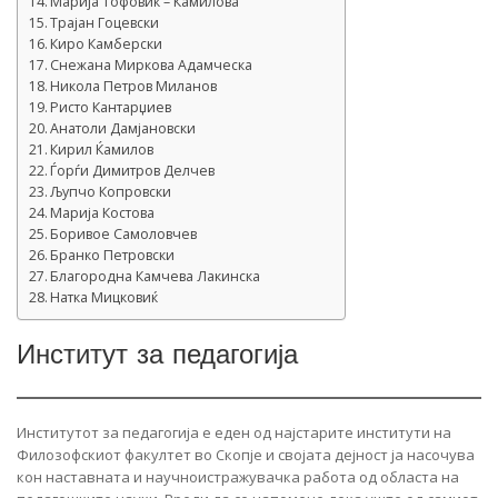
Марија Тофовиќ – Ќамилова
Трајан Гоцевски
Киро Камберски
Снежана Миркова Адамческа
Никола Петров Миланов
Ристо Кантарџиев
Анатоли Дамјановски
Кирил Ќамилов
Ѓорѓи Димитров Делчев
Љупчо Копровски
Марија Костова
Боривое Самоловчев
Бранко Петровски
Благородна Камчева Лакинска
Натка Мицковиќ
Институт за педагогија
Институтот за педагогија е еден од најстарите институти на
Филозофскиот факултет во Скопје и својата дејност ја насочува
кон наставната и научноистражувачка работа од областа на