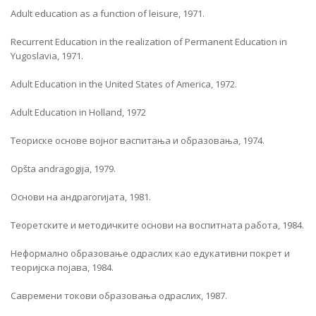
Adult education as a function of leisure, 1971.
Recurrent Education in the rеalization of Permanent Education in
Yugoslavia, 1971.
Adult Education in the United States of America, 1972.
Adult Education in Holland, 1972
Теориске основе војног васпитања и образовања, 1974.
Opšta andragogija, 1979.
Основи на андрагогијата, 1981.
Теоретските и методичките основи на воспитната работа, 1984.
Неформално образовање одраслих као едукативни покрет и
теоријска појава, 1984.
Савремени токови образовања одраслих, 1987.