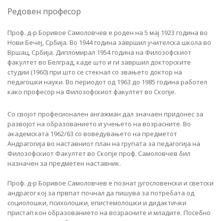
Редовен професор
Проф. д-р Боривое Самоловчев е роден на 5 мај 1923 година во
Нови Бечеј, Србија. Во 1944 година завршил учителска школа во
Вршац, Србија. Дипломирал 1954 година на Филозофскиот
факултет во Белград, каде што и ги завршил докторските
студии (1960) при што се стекнал со звањето доктор на
педагошки науки. Во периодот од 1963 до 1985 година работел
како професор на Филозофскиот факултет во Скопје.
Со својот професионален ангажман дал значаен придонес за
развојот на образованието и учењето на возрасните. Во
академската 1962/63 со воведувањето на предметот
Андрагогија во наставниот план на групата за педагогија на
Филозофскиот Факултет во Скопје проф. Самоловчев бил
назначен за предметен наставник.
Проф. д-р Боривое Самоловчев е познат југословенски и светски
андрагог кој за првпат почнал да пишува за потребата од
социолошки, психолошки, епистемолошки и дидактички
пристап кон образованието на возрасните и младите. Посебно