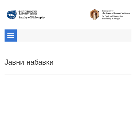
Toggle
navigation
Јавни набавки