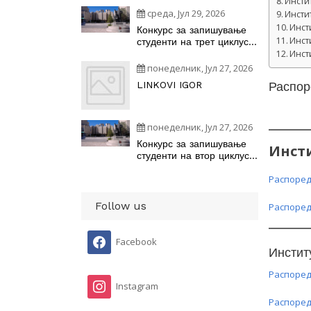
Инсти
среда, Јул 29, 2026
Инсти
Инст
Конкурс за запишување
Инст
студенти на трет циклус
академски студии –
Инст
докторски студии на
понеделник, Јул 27, 2026
студиските програми
LINKOVI IGOR
Распор
понеделник, Јул 27, 2026
Конкурс за запишување
Инсти
студенти на втор циклус
студии на студиските
Распоред
програми
наУниверзитетот „Св.
Кирил и Методиј“ во
Follow us
Распоред
Скопје во учебната
2026/2027 година
Facebook
Инстит
Распоред
Instagram
Распоред