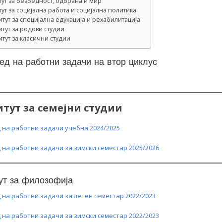
тут за безбедност, одбрана и мир
тут за социјална работа и социјална политика
итут за специјална едукација и рехабилитација
итут за родови студии
итут за класични студии
ед на работни задачи на втор циклус
тут за семејни студии
 на работни задачи учебна 2024/2025
 на работни задачи за зимски семестар 2025/2026
ут за филозофија
 на работни задачи за летен семестар 2022/2023
 на работни задачи за зимски семестар 2022/2023