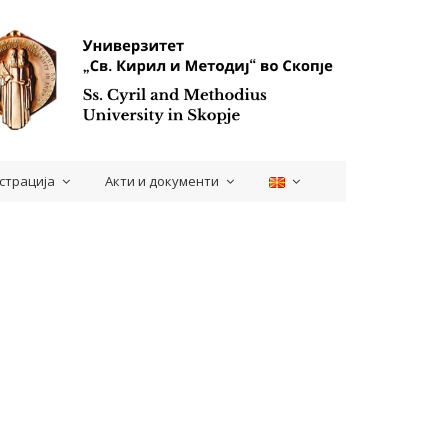
страција
Акти и документи