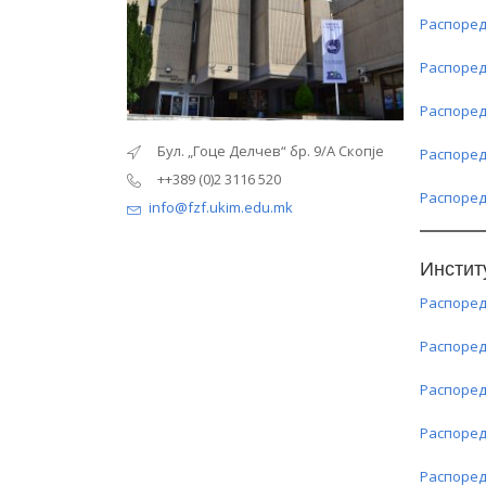
Распоред
Распоред
Распоред
“ бр. 9/А Скопје
Бул. „Гоце Делчев“ бр. 9/А Скопје
Бул. „Г
Распоред
0
++389 (0)2 3116 520
++389 (0
Распоред
.mk
info@fzf.ukim.edu.mk
info@fzf
Инстит
Распоред
Распоред
Распоред
Распоред
Распоред