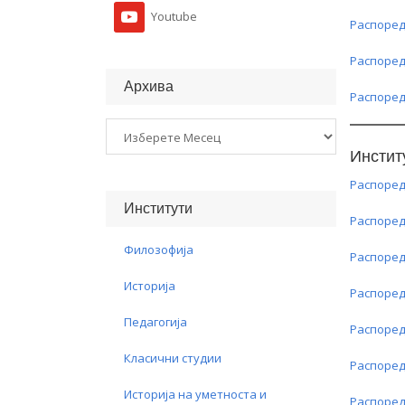
Youtube
Распоред
Распоред
Архива
Распоред
Архива
Инстит
Распоред
Институти
Распоред
Филозофија
Распоред
Историја
Распоред
Педагогија
Распоред
Класични студии
Распоред
Историја на уметноста и
Распоред