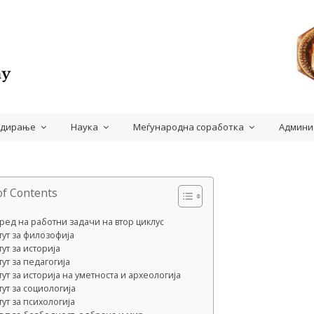
удирање
Наука
Меѓународна соработка
Админи
of Contents
ред на работни задачи на втор циклус
тут за филозофија
ут за историја
тут за педагогија
тут за историја на уметноста и археологија
тут за социологија
тут за психологија