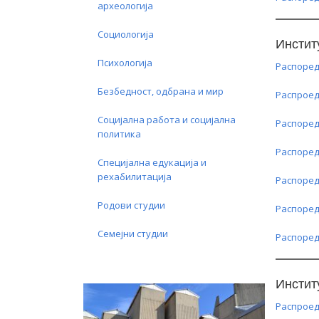
археологија
Социологија
Инстит
Психологија
Распоред
Безбедност, одбрана и мир
Распроед
Социјална работа и социјална
Распоред
политика
Распоред
Специјална едукација и
рехабилитација
Распоред
Родови студии
Распоред
Семејни студии
Распоред
Инстит
Распроед