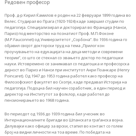
Редовен професор
Проф. д-р Кирил Ќамилов е роден на 22 февруари 1899 година во
Велес. Студирал во Прага (1920-1924) каде завршил студии по
педагогија. Специјализирал и докторирал во Франција (Нанси,
Париз) под менторство на познатиот Проф. М.П.Фоконе
(M.P.Fauconnet) од Универзитетот „Сорбона”. Во 1936 година го
објавил својот докторски труд на тема „Прилог кон
проучувањето на едукацијата на деца-методи и современи
теории”, со што се стекнал со звањето доктор по педагошки
науки. Истовремено се занимавал со педагошка и професорска
дејност во Париз и Нанси при институтот Анри Поанкаре (Henry
Poincaret). Од 1947 до 1953 година работел како професор на
Филозофскиот факултет во Скопје, каде предавал Историја на
педагогија. Подоцна бил научен соработник, а еден период и
директор на Институтот за фолклор, каде работел до
пензионирањето во 1968 година.
Во периодот од 1936 до 1939 година бил учесник во
Интернационалните бригади во Шпанската граѓанска војна.
Делувајки како офицер за врски, стапил во контакт со голем
број на видни личности на тоа време. По победата на