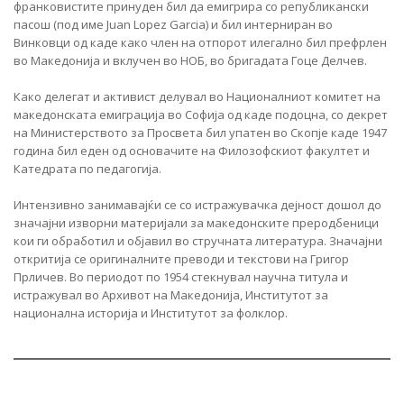
франковистите принуден бил да емигрира со републикански
пасош (под име Juan Lopez Garcia) и бил интерниран во
Винковци од каде како член на отпорот илегално бил префрлен
во Македонија и вклучен во НОБ, во бригадата Гоце Делчев.
Како делегат и активист делувал во Националниот комитет на
македонската емиграција во Софија од каде подоцна, со декрет
на Министерството за Просвета бил упатен во Скопје каде 1947
година бил еден од основачите на Филозофскиот факултет и
Катедрата по педагогија.
Интензивно занимавајќи се со истражувачка дејност дошол до
значајни изворни материјали за македонските преродбеници
кои ги обработил и објавил во стручната литература. Значајни
откритија се оригиналните преводи и текстови на Григор
Прличев. Во периодот по 1954 стекнувал научна титула и
истражувал во Архивот на Македонија, Институтот за
национална историја и Институтот за фолклор.