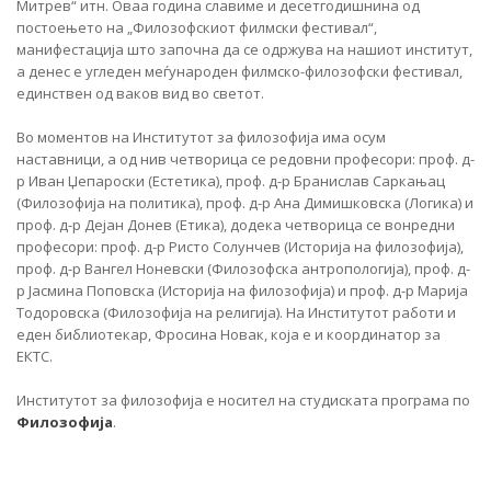
Митрев“ итн. Оваа година славиме и десетгодишнина од
постоењето на „Филозофскиот филмски фестивал“,
манифестација што започна да се одржува на нашиот институт,
а денес е угледен меѓународен филмско-филозофски фестивал,
единствен од ваков вид во светот.
Во моментов на Институтот за филозофија има осум
наставници, а од нив четворица се редовни професори: проф. д-
р Иван Џепароски (Естетика), проф. д-р Бранислав Саркањац
(Филозофија на политика), проф. д-р Ана Димишковска (Логика) и
проф. д-р Дејан Донев (Етика), додека четворица се вонредни
професори: проф. д-р Ристо Солунчев (Историја на филозофија),
проф. д-р Вангел Ноневски (Филозофска антропологија), проф. д-
р Јасмина Поповска (Историја на филозофија) и проф. д-р Марија
Тодоровска (Филозофија на религија). На Институтот работи и
еден библиотекар, Фросина Новак, која е и координатор за
ЕКТС.
Институтот за филозофија е носител на студиската програма по
Филозофија
.