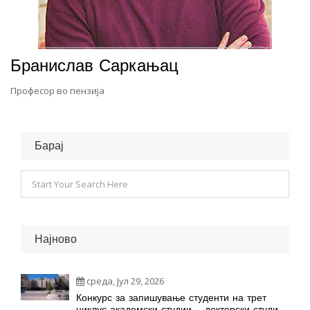
Бранислав Саркањац
Професор во пензија
Барај
Најново
среда, Јул 29, 2026
Конкурс за запишување студенти на трет
циклус академски студии – докторски студии