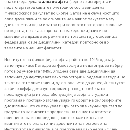
ова се гледа дека
филозофијата
(зедно со историјата и
педагогијата) од самите почетоци се составен дел на
Филозофскиот факултет во Скопје. Затоа не е случајност што
овие дисциплини се во основите на нашиот факултет меѓу
двете светски војни и затоа при неговото повторно основање
по војната, но сега за првпат на македонски јазик и во
македонска држава во рамките на тогашната југословенска
федерација, овие дисциплини (катедри) повторно се во
темелите на нашиот факултет.
Институтот за филозофија својата работа во 1946 година ја
започнува како Катедра за филозофија и педагогија, за набргу
потоа од учебната 1949/50 година овие две дисциплини да
започнат да дејствуваат како самостојни и одделни катедри. Во
текот на сите овие години, од основањето до денес, Институтот
за филозофија доживува огромен развој, повеќепати
проширувајќи ја и продлабочувајќи ја својата студиска
програма и постојано зголемувајќи го бројот на филозофските
дисциплини што се изучуваат. При сето ова клучен пристап во
градењето на високите вредности на нашиот институт е
принципот на извонредност, зашто квалитетот а не
квантитетот е она што низ децениите на постоење на
Институтот за филозофија се препознава како негов клучен