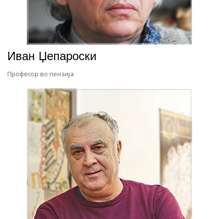
Иван Џепароски
Професор во пензија