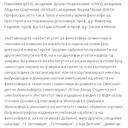
Павловиќ (ЈАЗУ), академик Душан Недељковиќ (САНУ), академик
Абдулах Шарчевиќ (АНУБиХ), академик Ферид Мухиќ (БАНУ).
Професори, исто така, биле и неколку врвни филозофи од
просторите на поранешна Југославија: проф. д-р Живорад
Радовиќ, проф. д-р Богдан Шешиќ и проф. д-р Загорка Миќиќ.
Наставниците на Институтот за филозофија се ментори и
членови на комисии за изработка и оцена на голем број
докторски и магистерски трудови одбранети на нашиот и на
други институти на ФФ, но и на други факултети надвор од
земјава. Во рамките на Институтот ce реализираат и голем број
самостојни научно-истражувачки проекти, а во континуитет
секоја година се организираат или се коорганизираат неколку
меѓународни и домашни научни симпозиуми од областа на
филозофијата: тематскиот симпозиум во рамките на
Светскиот
ден на филозофијата
, симпозиумот
Исток-Запад
,
Студентскиот
симпозиум
итн. Институтот има издадено заедно со ФДМ околу
стотина броеви од списанијата
Филозофска трибина
и
Филозофија
а членовите на институтот имаат објавено огромен
број монографски изданија и учебници од областа на
филозофијата, за кои ги имаат добиено, меѓу другите, следниве
награди: „11 Октомври“, „13 Ноември“, „Гоце Делчев“, „Димитар