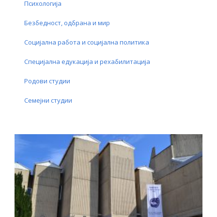
Психологија
Безбедност, одбрана и мир
Социјална работа и социјална политика
Специјална едукација и рехабилитација
Родови студии
Семејни студии