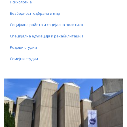
Психологија
Безбедност, одбрана и мир
Социјална работа и социјална политика
Специјална едукација и рехабилитација
Родови студии
Семејни студии