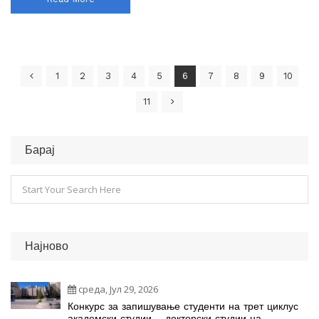
1
2
3
4
5
6
7
8
9
10
11
Барај
Најново
среда, Јул 29, 2026
Конкурс за запишување студенти на трет циклус
академски студии – докторски студии на