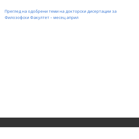
Преглед на одобрени теми на докторски дисертации за
Филозофски Факултет – месец април