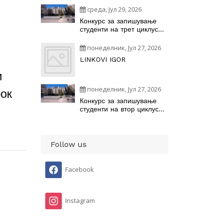
среда, Јул 29, 2026
Конкурс за запишување
студенти на трет циклус
академски студии –
докторски студии на
понеделник, Јул 27, 2026
студиските програми
LINKOVI IGOR
и
понеделник, Јул 27, 2026
рок
Конкурс за запишување
студенти на втор циклус
студии на студиските
програми наУниверзитетот
„Св. Кирил и Методиј“ во
Скопје во учебната
Follow us
2026/2027 година
Facebook
Instagram