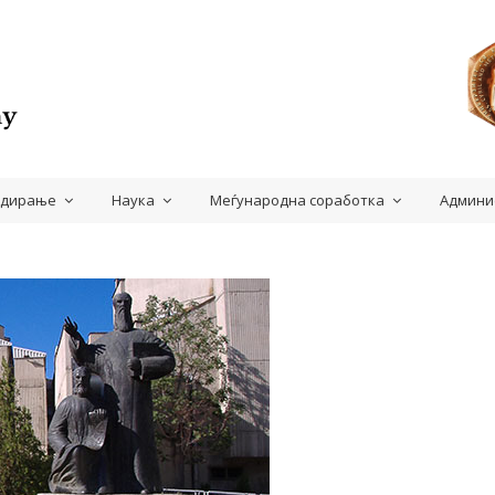
удирање
Наука
Меѓународна соработка
Админи