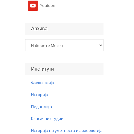
Youtube
Архива
Архива
Институти
Филозофија
Историја
Педагогија
Класични студии
Историја на уметноста и археологија