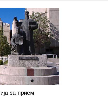
Бул. „Гоце Делчев“ бр. 9/А Скопје
Бул. „Гоце Делчев“ бр. 
++389 (0)2 3116 520
++389 (0)2 3116 520
info@fzf.ukim.edu.mk
info@fzf.ukim.edu.mk
ија за прием