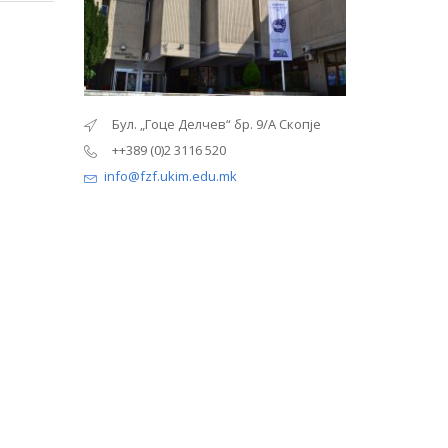
9/А Скопје
Бул. „Гоце Делчев“ бр. 9/А Скопје
Бул. „Гоце 
++389 (0)2 3116 520
++389 (0)2 3
info@fzf.ukim.edu.mk
info@fzf.uki