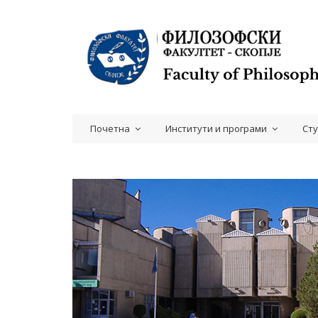
Почетна
Институти и програми
Ст