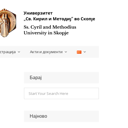
страција
Акти и документи
Барај
Најново