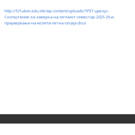
http://fzf.ukim.edu.mk/wp-content/uploads/ТРЕТ-циклус-
Соопштение-за-заверка-на-летниот-семестар-2025-26-и-
пријавување-на-испити-летна-сесија.docx