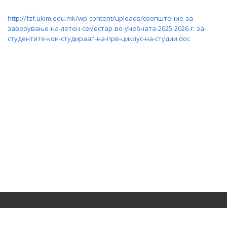
http://fzf.ukim.edu.mk/wp-content/uploads/соопштение-за-
заверување-на-летен-семестар-во-учебната-2025-2026-г.-за-
студентите-кои-студираат-на-прв-циклус-на-студии.doc