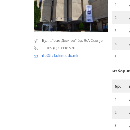
1.
2.
3.
“ бр. 9/А Скопје
Бул. „Гоце Делчев“ бр. 9/А Скопје
Бул. „Г
4.
0
++389 (0)2 3116 520
++389 (0
.mk
info@fzf.ukim.edu.mk
info@fzf
5.
Изборни
бр.
1.
2.
3.