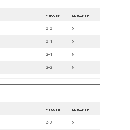
часови
кредити
2+2
6
2+1
6
2+1
6
2+2
6
часови
кредити
2+3
6