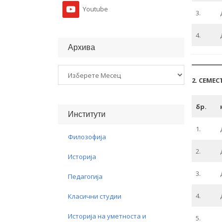
Youtube
3.
4.
Архива
Архива
2. СЕМЕС
бр.
Институти
1.
Филозофија
2.
Историја
3.
Педагогија
4.
Класични студии
Историја на уметноста и
5.