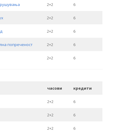
нарушувања
2+2
6
ух
2+2
6
ид
2+2
6
ална попреченост
2+2
6
2+2
6
часови
кредити
2+2
6
2+2
6
2+2
6