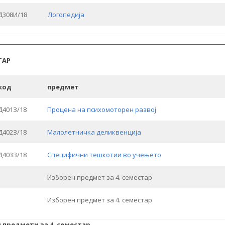
Д308И/18
Логопедија
ТАР
код
предмет
Д401З/18
Процена на психомоторен развој
Д402З/18
Малолетничка деликвенција
Д403З/18
Специфични тешкотии во учењето
Изборен предмет за 4. семестар
Изборен предмет за 4. семестар
 предмети за 4. семестар