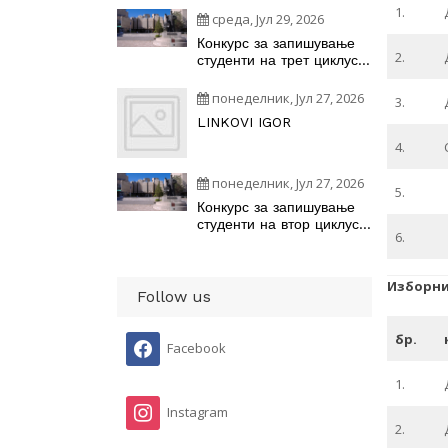
1.
среда, Јул 29, 2026
Конкурс за запишување
2.
студенти на трет циклус
академски студии –
докторски студии на
понеделник, Јул 27, 2026
3.
студиските програми
LINKOVI IGOR
4.
понеделник, Јул 27, 2026
5.
Конкурс за запишување
студенти на втор циклус
6.
студии на студиските
програми
наУниверзитетот „Св.
Изборни
Кирил и Методиј“ во
Follow us
Скопје во учебната
2026/2027 година
бр.
Facebook
1.
Instagram
2.