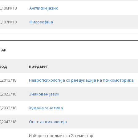
Д106И/18
Англиски јазик
Д107И/18
Филозофија
ТАР
код
предмет
Д201З/18
Невропсихологија со реедукација на психомоторика
Д202З/18
Знаковен јазик
Д203З/18
Хумана генетика
Д204З/18
Општа психологија
Изборен предмет за 2. семестар