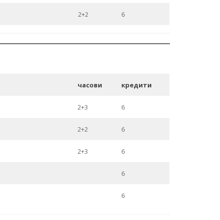
2+2
6
часови
кредити
2+3
6
2+2
6
2+3
6
6
6