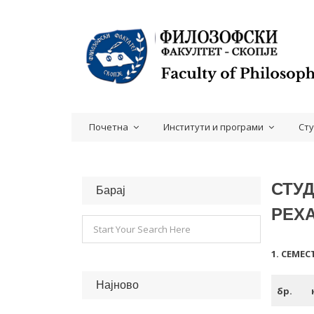
Почетна
Институти и програми
Ст
СТУ
Барај
РЕХА
1. СЕМЕС
Најново
бр.