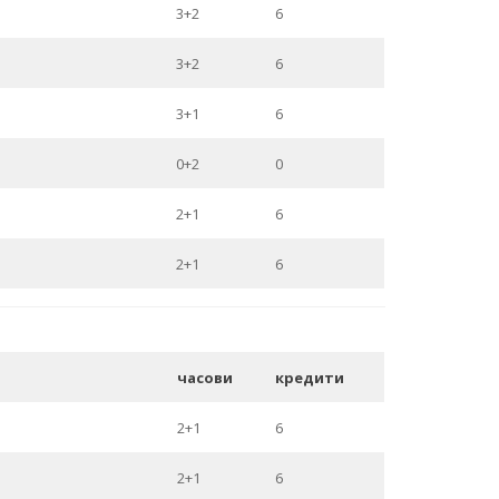
3+2
6
3+2
6
3+1
6
0+2
0
2+1
6
2+1
6
часови
кредити
2+1
6
2+1
6