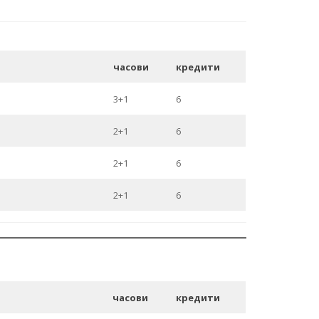
часови
кредити
3+1
6
2+1
6
2+1
6
2+1
6
часови
кредити