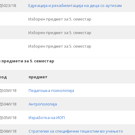
Д502З/18
Едукација и рехабилитација на деца со аутизам
Изборен предмет за 5. семестар
Изборен предмет за 5. семестар
Изборен предмет за 5. семестар
 предмети за 5. семестар
код
предмет
Д503И/18
Педагошка психологија
Д504И/18
Антропологија
Д505И/18
Изработка на ИОП
Д506И/18
Стратегии за специфични тешкотии во учењето