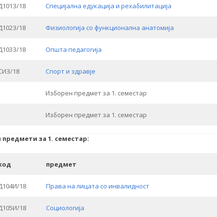
Д101З/18
Специјална едукација и рехабилитација
Д102З/18
Физиологија со функционална анатомија
Д103З/18
Општа педагогија
СИЗ/18
Спорт и здравје
Изборен предмет за 1. семестар
Изборен предмет за 1. семестар
 предмети за 1. семестар:
код
предмет
Д104И/18
Права на лицата со инвалидност
Д105И/18
Социологија