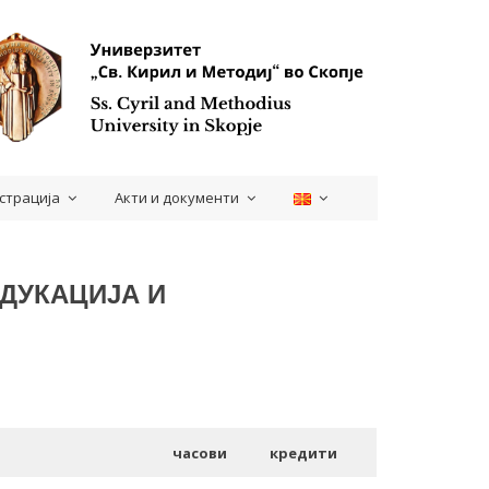
страција
Акти и документи
ДУКАЦИЈА И
часови
кредити