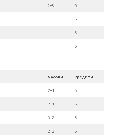
2+3
6
6
6
6
часови
кредити
2+1
6
2+1
6
3+2
6
2+2
6