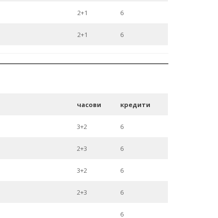
2+1
6
2+1
6
часови
кредити
3+2
6
2+3
6
3+2
6
2+3
6
6