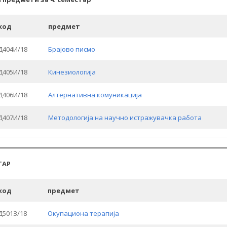
код
предмет
Д404И/18
Брајово писмо
Д405И/18
Кинезиологија
Д406И/18
Алтернативна комуникација
Д407И/18
Методологија на научно истражувачка работа
ТАР
код
предмет
Д501З/18
Окупациона терапија