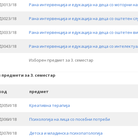
Д301З/18
Рана интервенција и едукација на деца со моторни 
Д302З/18
Рана интервенција и едукација на деца со оштетен сл
Д303З/18
Рана интервенција и едукација на деца со оштетен в
оце Делчев“ бр. 9/А Скопје
Бул. „Гоце Делчев“ бр. 9/А Скопје
Д304З/18
Рана интервенција и едукација на деца со интелекту
)2 3116 520
++389 (0)2 3116 520
.ukim.edu.mk
info@fzf.ukim.edu.mk
Изборен предмет за 3. семестар
 предмети за 3. семестар
код
предмет
Д305И/18
Креативна терапија
Д306И/18
Психологија на лица со посебни потреби
Д307И/18
Детска и младинска психопатологија