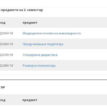
 предмети за 2. семестар
код
предмет
Д205И/18
Медицински основи на инвалидноста
Д206И/18
Предучилишна педагогија
Д207И/18
Специјална дидактика
Д208И/18
Развојна психологија
ТАР
код
предмет