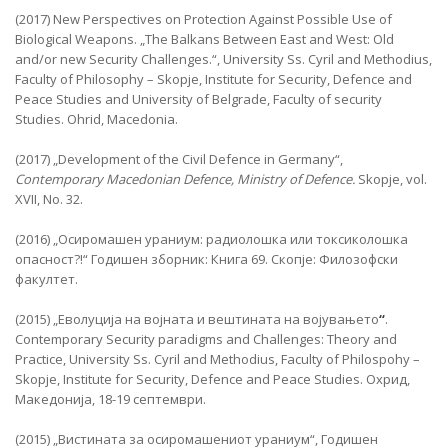
(2017) New Perspectives on Protection Against Possible Use of
Biological Weapons. „The Balkans Between East and West: Old
and/or new Security Challenges.“, University Ss. Cyril and Methodius,
Faculty of Philosophy – Skopje, Institute for Security, Defence and
Peace Studies and University of Belgrade, Faculty of security
Studies. Ohrid, Macedonia.
(2017) „Development of the Civil Defence in Germany“,
Contemporary Macedonian Defence, Ministry of Defence.
Skopje, vol.
XVII, No. 32.
(2016) „Осиромашен ураниум: радиолошка или токсиколошка
опасност?!“ Годишен зборник: Книга 69. Скопје: Филозофски
факултет.
(2015) „Еволуција на војната и вештината на војувањето
“
.
Contemporary Security paradigms and Challenges: Theory and
Practice, University Ss. Cyril and Methodius, Faculty of Philospohy –
Skopje, Institute for Security, Defence and Peace Studies. Охрид,
Македонија, 18-19 септември.
(2015) „Вистината за осиромашениот ураниум“, Годишен