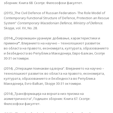
зборник: Книга 68. Скопје: Филозофски факултет.
(2015) „The Civil Defence of Russian Federation- The Role Model of
Contemporary Functional Structure of Defence, Protection an Rescue
System“
Contemporary Macedonian Defence, Ministry of Defence.
Skopje, vol. XV, No. 28.
(2014)
„
Осиромашен ураниум: добивање, карактеристики и
примена
“.
Влијанието на научно – технолошкиот развиток
во областа на правото, економијата, културата, образованието
и безбедноста во Република Македонија, Евро-Балкан, Скопје
30-31 октомври.
(2014). „Операции поинакви од војна“. Влијанието на научно –
технолошкиот развиток во областа на правото, економијата,
културата, образованието и безбедноста во Република
Македонија, Evro-Balkan, Skopje 30-31 октомври.
(2014) „Трансформација на војната низ призма на
асиметричноста“, Годишен зборник: Книга 67. Скопје:
Филозофски факултет.