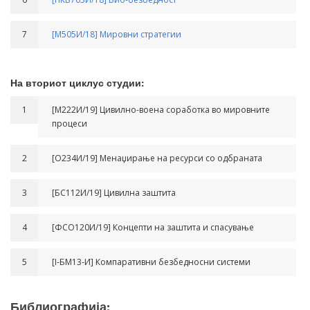
7
[М505И/18] Мировни стратегии
На вториот циклус студии:
1
[М222И/19] Цивилно-воена соработка во мировните
процеси
2
[О234И/19] Менаџирање на ресурси со одбраната
3
[БС112И/19] Цивилна заштита
4
[ФСО120И/19] Концепти на заштита и спасување
5
[I-БМ13-И] Компаративни безбедносни системи
Библиографија: