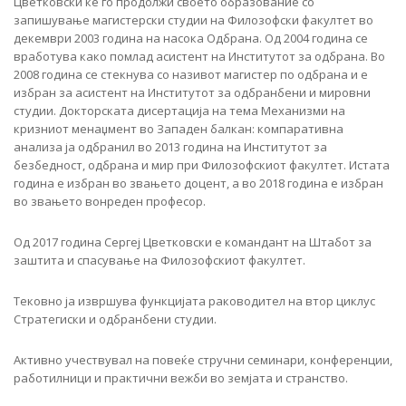
Цветковски ќе го продолжи своето образование со
запишување магистерски студии на Филозофски факултет во
декември 2003 година на насока Одбрана. Од 2004 година се
вработува како помлад асистент на Институтот за одбрана. Во
2008 година се стекнува со називот магистер по одбрана и е
избран за асистент на Институтот за одбранбени и мировни
студии. Докторската дисертација на тема Механизми на
кризниот менаџмент во Западен балкан: компаративна
анализа ја одбранил во 2013 година на Институтот за
безбедност, одбрана и мир при Филозофскиот факултет. Истата
година е избран во звањето доцент, а во 2018 година е избран
во звањето вонреден професор.
Од 2017 година Сергеј Цветковски е командант на Штабот за
заштита и спасување на Филозофскиот факултет.
Тековно ја извршува функцијата раководител на втор циклус
Стратегиски и одбранбени студии.
Активно учествувал на повеќе стручни семинари, конференции,
работилници и практични вежби во земјата и странство.