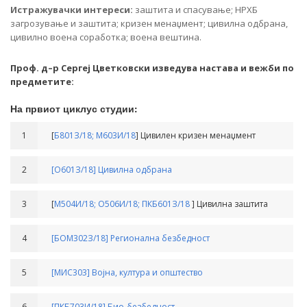
Истражувачки интереси:
заштита и спасување; НРХБ
загрозување и заштита; кризен менаџмент; цивилна одбрана,
цивилно воена соработка; воена вештина.
Проф. д–р Сергеј Цветковски изведува настава и вежби по
предметите:
На првиот циклус студии:
1
[
Б801З/18;
М603И/18
] Цивилен кризен менаџмент
2
[О601З/18] Цивилна одбрана
3
[
М504И/18;
О506И/18;
ПКБ601З/18
] Цивилна заштита
4
[БОМ302З/18] Регионална безбедност
5
[МИС303] Војна, култура и општество
6
[ПКБ703И/18] Био-безбедност