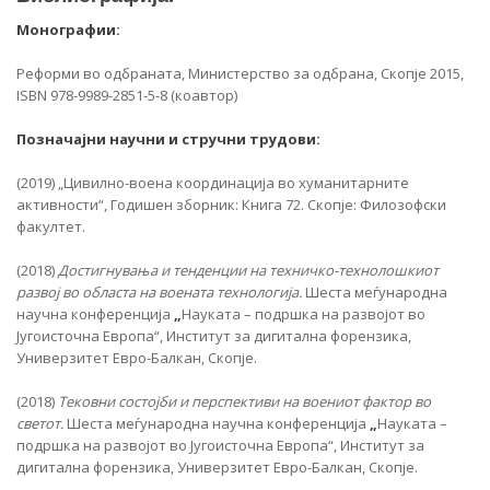
Монографии:
Реформи во одбраната, Министерство за одбрана, Скопје 2015,
ISBN 978-9989-2851-5-8 (коавтор)
Позначајни научни и стручни трудови:
(2019) „Цивилно-воена координација во хуманитарните
активности“, Годишен зборник: Книга 72. Скопје: Филозофски
факултет.
(2018)
Достигнувања и тенденции на техничко-технолошкиот
развој во областа на воената технологија.
Шеста меѓународна
научна конференција
„
Науката – подршка на развојот во
Југоисточна Европа“, Институт за дигитална форензика,
Универзитет Евро-Балкан, Скопје.
(2018)
Тековни состојби и перспективи на воениот фактор во
светот.
Шеста меѓународна научна конференција
„
Науката –
подршка на развојот во Југоисточна Европа“, Институт за
дигитална форензика, Универзитет Евро-Балкан, Скопје.