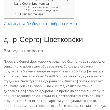
д–р Сергеј Цветковски
На првиот циклус студии:
На вториот циклус студии:
Библиографија:
Институт за безбедност, одбрана и мир
д–р Сергеј Цветковски
Вонреден професор
Проф. д-р Сергеј Цветковски е роден во Скопје, каде го завршил
севкупното досегашно образование. Со средна стручна
подготовка Математичар-информатичар (УСО Раде Јовчевски
Корчагин), Цветковски во 1996/97 год. ќе запише додипломски
студии на Институтот за одбрана при Филозофскиот факултет
во Скопје кои ќе ги заврши во 2001 год. со што ќе стекне
диплома Професор по одбрана. За време на вооружениот бунт
во Р. Македонија во 2001 година, Цветковски е ангажиран како
стручен соработник во Центарот за управување со кризи. Во
периодот 2002 – 2004 година тој работи во АРМ на Р.Македонија.