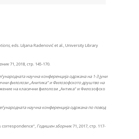
tions
, eds. Liljana Radenović et al., University Library
рник
71, 2018, стр. 145-170.
еѓународната научна конференција одржана на 1-3 јуни
сични филолози „Анитика“ и Филозофското друштво на
ужение на класични филолози „Антика“ и Филозофско
еѓународната
научна
конференција
одржана
по
повод
s correspondence“,
Годишен зборник
71, 2017, стр. 117-