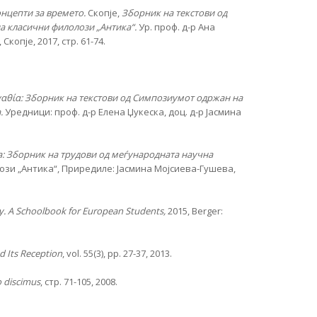
онцепти за времето.
Скопје,
Зборник на текстови од
а класични филолози „Антика“.
Ур. проф. д-р Ана
пје, 2017, стр. 61-74.
αθία
: Зборник на текстови од Симпозиумот одржан на
а.
Уредници: проф. д-р Елена Џукеска, доц. д-р Јасмина
: Зборник на трудови од меѓународната научна
зи „Антика“, Приредиле: Јасмина Мојсиева-Гушева,
ty. A Schoolbook for European Students,
2015, Berger:
nd Its Reception
, vol. 55(3), pp. 27-37, 2013.
 discimus
, стр. 71-105, 2008.