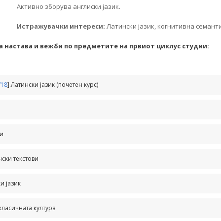
Активно зборува англиски јазик.
Истражувачки интереси:
Латински јазик, когнитивна семанти
а настава и вежби по предметите на првиот циклус студии:
/18
] Латински јазик (почетен курс)
ви
нски текстови
и јазик
 класичната култура