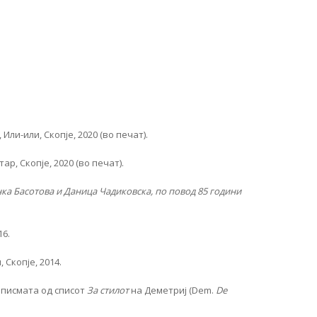
ли-или, Скопје, 2020 (во печат).
р, Скопје, 2020 (во печат).
нка Басотова и Даница Чадиковска, по повод 85 години
16.
Скопје, 2014.
 писмата од списот
За стилот
на Деметриј (Dem.
De