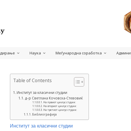
удирање
Наука
Меѓународна соработка
Админи
Table of Contents
Институт за класични студии
д–р Светлана Кочовска-Стевовиќ
На првиот циклус студии:
На вториот циклус студии:
На третиот циклус студии:
Библиографија
Институт за класични студии