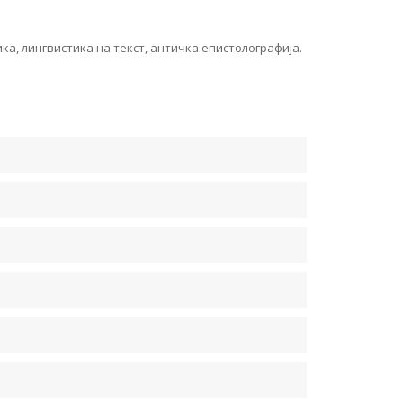
ка, лингвистика на текст, античка епистолографија.