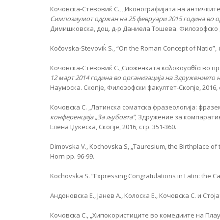
Кочовска-Стевовиќ С., „Иконографијата на античкит
Симпозиумот одржан на 25 февруари 2015 година во о
Димишковска, доц. д-р Даниела Тошева. Филозофско др
Kočovska-Stevoviḱ S., “On the Roman Concept of Natio”,
Кочовска-Стевовиќ С.„Сложенката καλοκαγαθία во пр
12 март 2014 година во организација на Здружението
Наумоска. Скопје, Филозофски факултет-Скопје, 2016, с
Кочовска С. „Латинска соматска фразеологија: фразем
конференција „За љубовта“
, Здружение за компарати
Елена Џукеска, Скопје, 2016, стр. 351-360.
Dimovska V., Kochovska S, „Tauresium, the Birthplace of 
Horn pp. 96-99.
Kochovska S. “Expressing Congratulations in Latin: the C
Андоновска Е., Јанев А., Колоска Е., Кочовска С. и Стоја
Кочовска С., „Хипокористиците во комедиите на Плаут 