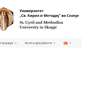
страција
Акти и документи