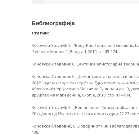
Библиографија
Статии:
Kočovska-Stevoviḱ S., “Body-Part Terms and Emotions: L
‘Svetozar Marković’, Beograd, 2019, p. 145-174.
Кочовска-Стевовиќ С., „Античка епистоларна теорија: ку
Кочовска-Стевовиќ С., „Семантиката на anima и animu
2016 година во организација на Здружението за комп
Македонија.
Ур. Јасмина Мојсиева-Гушева и др., Здр
друштво на Македонија, Скопје, 2018, стр. 417-434.
Kočovska-Stevoviḱ S., „Roman heart: Conceptualizations of
70 години од Институтот за класични студии
, 22-23 но
Кочовска-Стевовиќ, С. „Говорниот чин заблагодарувањ
138.