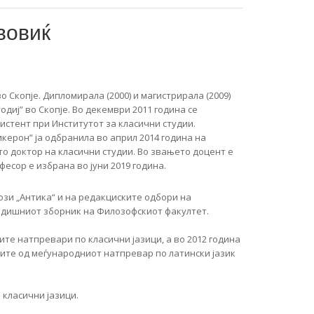
вовиќ
о Скопје. Дипломирала (2000) и магистрирала (2009)
диј” во Скопје. Во декември 2011 година се
истент при Институтот за класични студии.
керон” ја одбранила во април 2014 година на
то доктор на класични студии. Во звањето доцент е
есор е избрана во јуни 2019 година.
зи „Антика“ и на редакциските одбори на
Годишниот зборник на Филозофскиот факултет.
те натпревари по класични јазици, а во 2012 година
ите од меѓународниот натпревар по латински јазик
класични јазици.