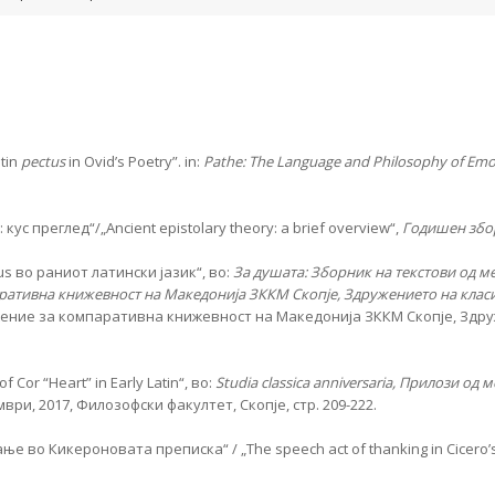
atin
pectus
in Ovid’s Poetry”. in:
Pathe: The Language and Philosophy of Emo
с преглед“/„Ancient epistolary theory: a brief overview“,
Годишен збо
s во раниот латински јазик“, во:
За душата: Зборник на текстови од м
аративна книжевност на Македонија ЗККМ Скопје, Здружението на кла
ужение за компаративна книжевност на Македонија ЗККМ Скопје, Здр
 Cor “Heart” in Early Latin“, во:
Studia classica anniversaria
,
Прилози
од
м
ември, 2017, Филозофски факултет, Скопје, стр. 209-222.
е во Кикероновата преписка“ / „The speech act of thanking in Cicero’