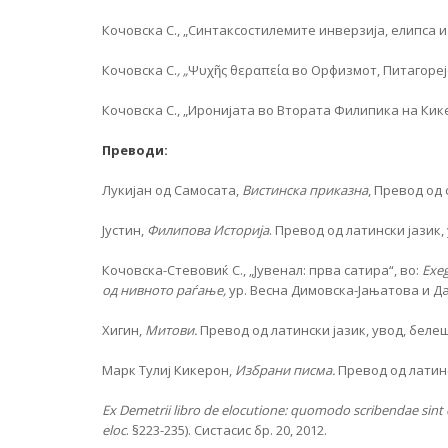
Кочовска С., „Синтаксостилемите инверзија, елипса и 
Кочовска С.
, „
Ψυχῆς θεραπεία во Орфизмот, Питагорејс
Кочовска С., „Иронијата во Втората Филипика на Кик
Преводи:
Лукијан од Самосата,
Вистинска приказна
, Превод од 
Јустин,
Филипова Историја
. Превод од латински јазик,
Кочовска-Стевовиќ С., „Јувенал: прва сатира“, во:
Exe
од нивното раѓање,
ур. Весна Димовска-Јањатова и Да
Хигин,
Митови.
Превод од латински јазик, увод, беле
Марк Тулиј Кикерон,
Избрани писма.
Превод од латинс
Ex Demetrii libro de elocutione: quomodo scribendae sint 
eloc
. §223-235). Систасис бр. 20, 2012.