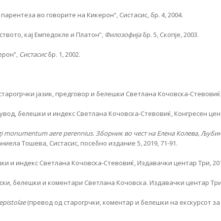
парентеза во говорите на Кикерон“, Систасис, бр. 4, 2004.
твото, кај Емпедокле и Платон”,
Филозофија
бр. 5, Скопје, 2003.
ерон”,
Систасис
бр. 1, 2002.
старогрчки јазик, предговор и белешки Светлана Кочовска-Стевовиќ, И
 увод, белешки и индекс Светлана Кочовска-Стевовиќ, Конгресен цента
gi monumentum aere perennius.
Зборник во чест на Елена Колева, Љуби
ниела Тошева, Систасис, посебно издание 5, 2019, 71-91.
шки и индекс Светлана Кочовска-Стевовиќ, Издавачки центар Три, 20
ки, белешки и коментари Светлана Кочовска. Издавачки центар Три, 
epistolae
(превод од старогрчки, коментар и белешки на екскурсот за