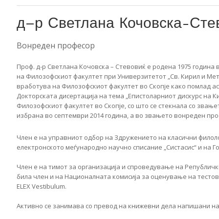
д–р Светлана Кочовска-Сте
Вонреден професор
Проф. д-р Светлана Кочовска – Стевовиќ е родена 1975 година в
на Филозофскиот факултет при Универзитетот „Св. Кирил и Мето
вработува на Филозофскиот факултет во Скопје како помлад ас
Докторската дисертација на тема „Епистоларниот дискурс на Ки
Филозофскиот факултет во Скопје, со што се стекнала со звање
избрана во септември 2014 година, а во звањето вонреден проф
Член е на управниот одбор на Здружението на класични филоло
електронското меѓународно научно списание „Систасис“ и на 
Член е на тимот за организација и спроведување на Републички
била член и на Националната комисија за оценување на тестов
ELEX Vestibulum.
Активно се занимава со превод на книжевни дела напишани на 