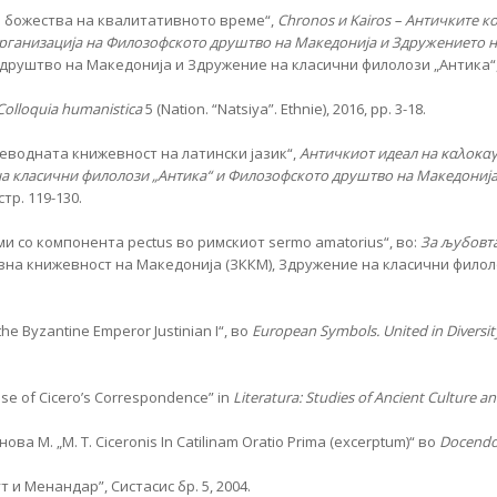
е божества на квалитативното време“,
Chronos и Kairos – Античките к
рганизација на Филозофското друштво на Македонија и Здружението н
уштво на Македонија и Здружение на класични филолози „Антика“, Ско
Colloquia humanistica
5 (Nation. “Natsiya”. Ethnie), 2016, pp. 3-18.
еводната книжевност на латински јазик“,
Античкиот идеал на
καλοκαγ
 на класични филолози „Антика“ и Филозофското друштво на Македониј
тр. 119-130.
и со компонента pectus во римскиот sermo amatorius“, во:
За љубовта
вна книжевност на Македонија (ЗККМ), Здружение на класични филоло
the Byzantine Emperor Justinian I“, во
European Symbols. United in Diversi
ase of Cicero’s Correspondence” in
Literatura: Studies of Ancient Culture a
нова М. „M. T. Ciceronis In Catilinam Oratio Prima (excerptum)“ во
Docendo
и Менандар”, Систасис бр. 5, 2004.