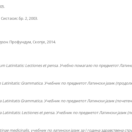
05.
Систасис бр. 2, 2003.
ерон
. Профундум, Скопје, 2014.
um Latinitatis:
Lectiones et pensa
.
Учебно помагало по предметот Латинск
 Latinitatis: Grammatica
.
Учебник по предметот Латински јазик (продол
 Latinitatis Grammatica
. Учебник по предметот Латински јазик (почетен
 Latinitatis: Lectiones et pensa
. Учебник по предметот Латински јазик (п
tinae medicinalis
,
учебник по латински јазик за
I
година здравствена стр