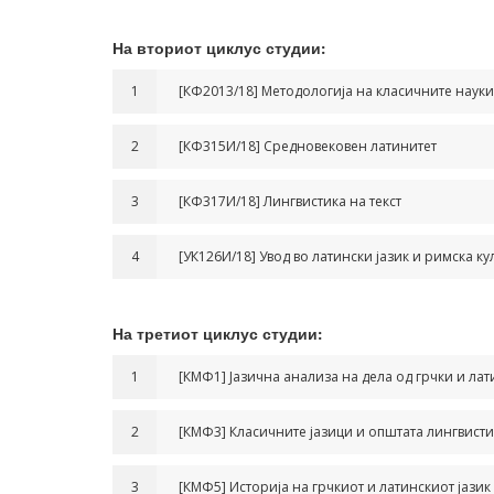
На вториот циклус студии:
1
[КФ2013/18] Методологија на класичните науки
2
[КФ315И/18] Средновековен латинитет
3
[КФ317И/18] Лингвистика на текст
4
[УК126И/18] Увод во латински јазик и римска ку
На третиот циклус студии:
1
[КМФ1] Јазична анализа на дела од грчки и ла
2
[КМФ3] Класичните јазици и општата лингвисти
3
[КМФ5] Историја на грчкиот и латинскиот јазик