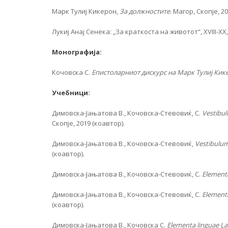
Марк Тулиј Кикерон,
За должностите
. Магор, Скопје, 20
Лукиј Анај Сенека: „За краткоста на животот“, XVIII-XX, 
Монографија:
Кочовска С.
Епистоларниот дискурс на Марк Тулиј Кик
Учебници:
Димовска-Јањатова В., Кочовска-Стевовиќ, С.
Vestibul
Скопје, 2019 (коавтор).
Димовска-Јањатова В., Кочовска-Стевовиќ,
Vestibulum
(коавтор).
Димовска-Јањатова В., Кочовска-Стевовиќ, С.
Elementa
Димовска-Јањатова В., Кочовска-Стевовиќ, С.
Elementa
(коавтор).
Димовска-Јањатова В., Кочовска С.
Elementa linguae La