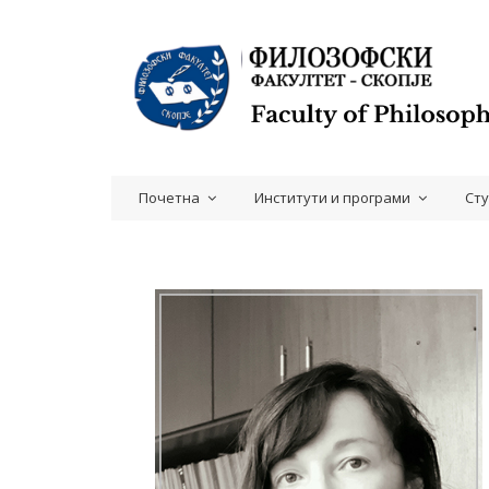
Почетна
Институти и програми
Ст