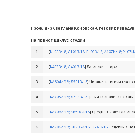
Проф. д–р Светлана Кочовска-Стевовиќ изведув
На првиот циклус студии:
1
[
К102З/18;
Л101З/18;
Г102З/18;
A107И/18;
У107И
2
[
К403З/18;
Л401З/18
] Латински автори
3
[
КА604И/18;
Л501З/18
] Читање латински тексто
4
[
КА705И/18;
Л703З/18
] Јазична анализа на лати
5
[
КА706И/18;
КВ507И/18
] Средновековен латинск
6
[
КА206И/18;
КВ206И/18;
Г802З/18
] Рецепција на