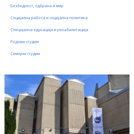
Безбедност, одбрана и мир
Социјална работа и социјална политика
Специјална едукација и рехабилитација
Родови студии
Семејни студии