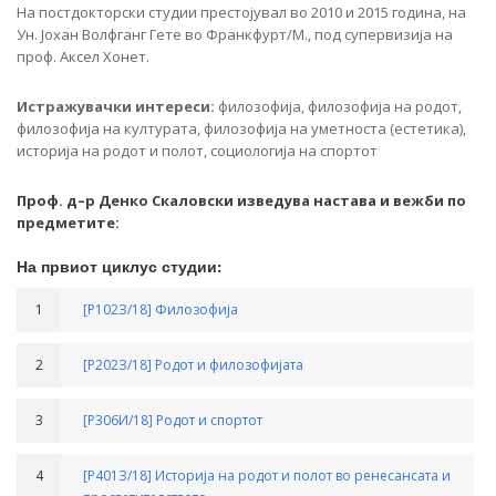
На постдокторски студии престојувал во 2010 и 2015 година, на
Ун. Јохан Волфганг Гете во Франкфурт/М., под супервизија на
проф. Аксел Хонет.
Истражувачки интереси:
филозофија, филозофија на родот,
филозофија на културата, филозофија на уметноста (естетика),
историја на родот и полот, социологија на спортот
Проф. д–р Денко Скаловски изведува настава и вежби по
предметите:
На првиот циклус студии:
1
[Р102З/18] Филозофија
2
[Р202З/18] Родот и филозофијата
3
[Р306И/18] Родот и спортот
4
[Р401З/18] Историја на родот и полот во ренесансата и