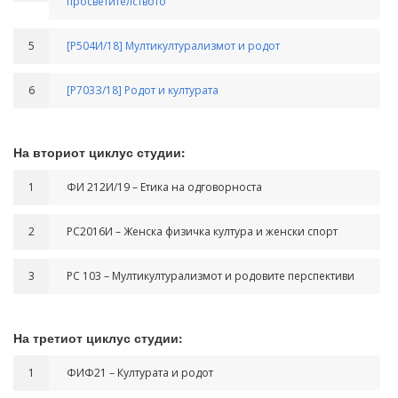
просветителството
5
[Р504И/18] Мултикултурализмот и родот
6
[Р703З/18] Родот и културата
На вториот циклус студии:
1
ФИ 212И/19 – Етика на одговорноста
2
РС2016И – Женска физичка култура и женски спорт
3
РС 103 – Мултикултурализмот и родовите перспективи
На третиот циклус студии:
1
ФИФ21 – Културата и родот