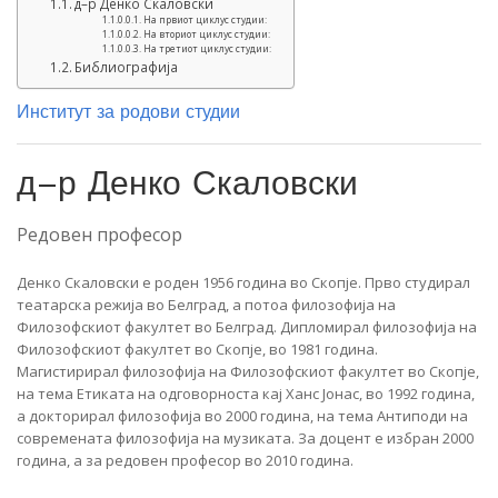
д–р Денко Скаловски
На првиот циклус студии:
На вториот циклус студии:
На третиот циклус студии:
Библиографија
Институт за родови студии
д–р Денко Скаловски
Редовен професор
Денко Скаловски е роден 1956 година во Скопје. Прво студирал
театарска режија во Белград, а потоа филозофија на
Филозофскиот факултет во Белград. Дипломирал филозофија на
Филозофскиот факултет во Скопје, во 1981 година.
Магистирирал филозофија на Филозофскиот факултет во Скопје,
на тема Етиката на одговорноста кај Ханс Јонас, во 1992 година,
а докторирал филозофија во 2000 година, на тема Антиподи на
современата филозофија на музиката. За доцент е избран 2000
година, а за редовен професор во 2010 година.