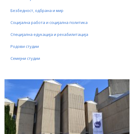
Безбедност, одбрана и мир
Социјална работа и социјална политика
Специјална едукација и рехабилитација
Родови студии
Семејни студии