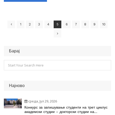
1
2
3
4
5
6
7
8
9
10
Барај
Најново
среда, Јул 29, 2026
Конкурс за запишување студенти на трет циклус
академски студии – докторски студии на