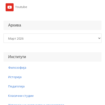
Youtube
Архива
Архива
Институти
Филозофија
Историја
Педагогија
Класични студии
Историја на уметноста и археологија