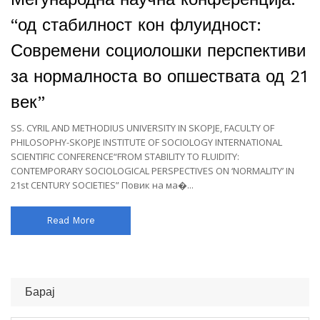
“од стабилност кон флуидност:
Современи социолошки перспективи
за нормалноста во опшествата од 21
век”
SS. CYRIL AND METHODIUS UNIVERSITY IN SKOPJE, FACULTY OF
PHILOSOPHY-SKOPJE INSTITUTE OF SOCIOLOGY INTERNATIONAL
SCIENTIFIC CONFERENCE“FROM STABILITY TO FLUIDITY:
CONTEMPORARY SOCIOLOGICAL PERSPECTIVES ON ‘NORMALITY’ IN
21st CENTURY SOCIETIES” Повик на ма�...
Read More
Барај