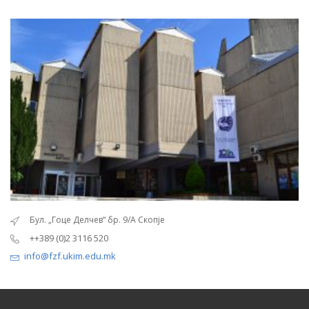
Бул. „Гоце Делчев“ бр. 9/А Скопје
++389 (0)2 3116 520
info@fzf.ukim.edu.mk