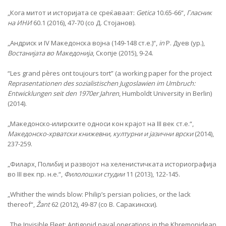
„Кога митот и историјата се среќаваат:
Getica
10.65-66“,
Гласник
на ИНИ
60.1 (2016), 47-70 (со Д. Стојанов).
„Андриск и IV Македонска војна (149-148 ст.е.)“,
in
Р. Дуев (ур.),
Востанијата во Македонија
, Скопје (2015), 9-24.
“Les grand pères ont toujours tort” (a working paper for the project
Reprasentationen des sozialistischen Jugoslawien im Umbruch:
Entwicklungen seit den 1970er Jahren
, Humboldt University in Berlin)
(2014).
„Македонско-илирските односи кон крајот на III век ст.е.“,
Македонско-хрватски книжевни, културни и јазични врски
(2014),
237-259.
„Филарх, Полибиј и развојот на хеленистичката историографија
во III век пр. н.е.“,
Филолошки студии
11 (2013), 122-145.
„Whither the winds blow: Philip’s persian policies, or the lack
thereof“,
Žant
62 (2012), 49-87 (со В. Саракински).
„The Invisible Fleet: Antigonid naval operations in the Khremonidean