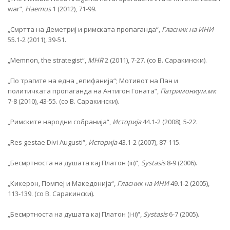
war“,
Haemus
1 (2012), 71-99.
„Смртта на Деметриј и римската пропаганда“,
Гласник на ИНИ
55.1-2 (2011), 39-51.
„Memnon, the strategist“,
MHR
2 (2011), 7-27. (co В. Саракински).
„По трагите на една „епифанија“; Мотивот на Пан и
политичката пропаганда на Антигон Гоната“,
Патримониум.мк
7-8 (2010), 43-55. (со В. Саракински).
„Римските народни собранија“,
Историја
44.1-2 (2008), 5-22.
„Res gestae Divi Augusti“,
Историја
43.1-2 (2007), 87-115.
„Бесмртноста на душата кај Платон (iii)“,
Systasis
8-9 (2006).
„Кикерон, Помпеј и Македонија“,
Гласник на ИНИ
49.1-2 (2005),
113-139. (со В. Саракински).
„Бесмртноста на душата кај Платон (i-ii)“,
Systasis
6-7 (2005).