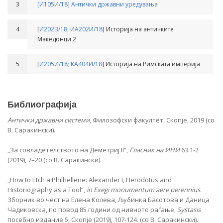
3
[И105И/18] Антички државни уредувања
4
[
И202З/18;
ИА202И/18
] Историја на античките
Македонци 2
5
[
И205И/18;
КА404И/18
] Историја на Римската империја
Библиографија
Антички државни системи
, Филозофски факултет, Скопје, 2019 (со
В. Саракински).
„За совладетелството на Деметриј II“,
Гласник на ИНИ
63.1-2
(2019), 7–20 (со В. Саракински).
„How to Etch a Philhellene: Alexander I, Herodotus and
Historiography as a Tool“,
in Exegi monumentum aere perennius
.
Зборник во чест на Елена Колева, Љубинка Басотова и Даница
Чадиковска, по повод 85 години од нивното раѓање,
Systasis
посебно издание 5, Скопје (2019), 107-124. (со В. Саракински).