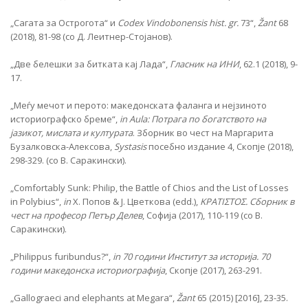
„Сагата за Острогота“ и
Codex Vindobonensis
hist. gr.
73“,
Žant
68
(2018), 81-98 (со Д. Леитнер-Стојанов).
„Две белешки за битката кај Лада“,
Гласник на ИНИ
, 62.1 (2018), 9-
17.
„Меѓу мечот и перото: македонската фаланга и нејзиното
историографско бреме“,
in
Aula:
Потрага по богатството на
јазикот, мислата и културата
. Зборник во чест на Маргарита
Бузалковска-Алексова,
Systasis
посебно издание 4, Скопје (2018),
298-329. (со В. Саракински).
„Comfortably Sunk: Philip, the Battle of Chios and the List of Losses
in Polybius“,
in
Х. Попов & Ј. Цветкова (edd.),
ΚΡΑΤΙΣΤΟΣ
. Сборник в
чест на професор Петър Делев
, Софија (2017), 110-119 (со В.
Саракински).
„Philippus furibundus?“,
in
70 години Институт за историја. 70
години македонска историографија
, Скопје (2017), 263-291.
„Gallograeci and elephants at Megara“,
Žant
65 (2015) [2016], 23-35.