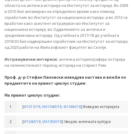
областа на античка историја на Институтот за историја. Во 2009
и 2010 бил ангажиран на определено време како помлад
соработник во Институтот за национална историја; а во 2013 се
вработил како асистент-истражувач во Институтот за
национална историја, во Одделението за античка и
средновековна историја. Од учебната 2017/18 до учебната
2019/20 бил надворешен соработник на Институтот за историја;
од 2020 работи на Филозофскиот факултет во Скопје.
Истражувачки интереси:
античка историографија; историја
на хеленистичкиот период; историја на стариот Рим.
Проф. д–р Стефан Пановски изведува настава и вежби по
предметите на првиот циклус студии:
На првиот циклус студии:
1
[
И101З/18;
ИА104И/18;
Ф106И/18
] Вовед во историјата
2
[
И104И/18;
ИА105И/18
] Увод во античката култура