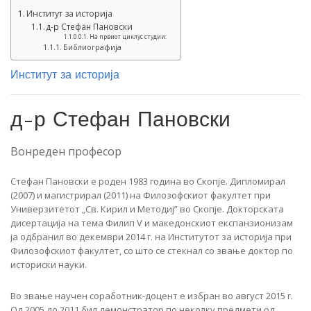
Институт за историја
д-р Стефан Пановски
На првиот циклус студии:
Библиографија
Институт за историја
д-р Стефан Пановски
Вонреден професор
Стефан Пановски е роден 1983 година во Скопје. Дипломирал
(2007) и магистрирал (2011) на Филозофскиот факултет при
Универзитетот „Св. Кирил и Методиј” во Скопје. Докторската
дисертација на тема Филип V и македонскиот експанзионизам
ја одбранил во декември 2014 г. на Институтот за историја при
Филозофскиот факултет, со што се стекнал со звање доктор по
историски науки.
Во звање научен соработник-доцент е избран во август 2015 г.
Од 2005 до 2011 бил демонстратор по неколку предмети од