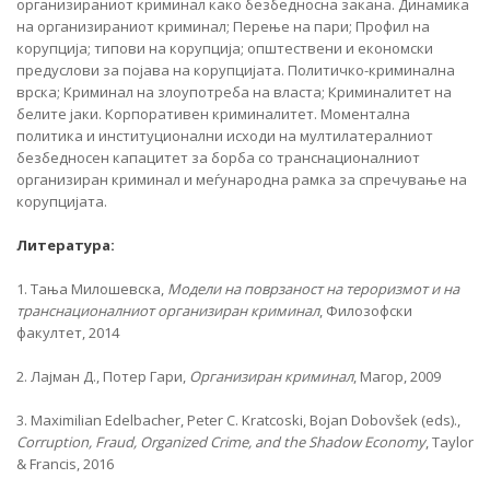
организираниот криминал како безбедносна закана. Динамика
на организираниот криминал; Перење на пари; Профил на
корупција; типови на корупција; општествени и економски
предуслови за појава на корупцијата. Политичко-криминална
врска; Криминал на злоупотреба на власта; Криминалитет на
белите јаки. Корпоративен криминалитет. Моментална
политика и институционални исходи на мултилатералниот
безбедносен капацитет за борба со транснационалниот
организиран криминал и меѓународна рамка за спречување на
корупцијата.
Литература:
1. Тања Милошевска,
Модели на поврзаност на тероризмот и на
транснационалниот организиран криминал
, Филозофски
факултет, 2014
2. Лајман Д., Потер Гари,
Организиран криминал
, Магор, 2009
3. Maximilian Edelbacher, Peter C. Kratcoski, Bojan Dobovšek (eds).,
Corruption, Fraud, Organized Crime, and the Shadow Economy
, Taylor
& Francis, 2016