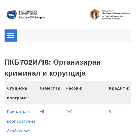
Toggle
navigation
ПКБ702И/18: Организиран
криминал и корупција
Студиска
Семестар
:
Часови:
Кредити:
програма:
Приватна и
VII
2+2
5
корпоративна
безбедност