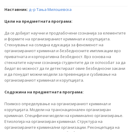
Наставник:
д–р Тања Милошевска
Цели на предметната програма:
Да се добијат научни и продлабочени сознанија за елементите
и формите на организираниот криминал и корупцијата.
Стекнување на солидна едукација за феноменот на
организираниот криминал и безбедносните импликации врз
приватната и корпоративна безбедност. Врз основа на
стекнатите научни сознанија студентите да се оспособат за да
бидат во можност да ги детектираат овие безбедносни закани
и да понудат можни модели за превенција и сузбивање на
организираниот криминал и корупцијата.
Содржина на предметната програма:
Поимско определување на организираниот криминал и
корупцијата. Модели на транснационален организиран
криминал. Специфични модели на криминално организирање.
Етиологија на организиран криминал. Структура на
организираните криминални организации. Реконцепција на