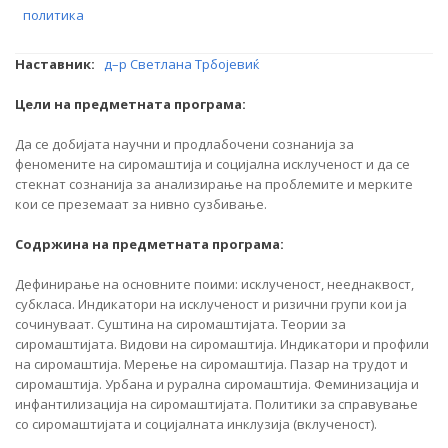
политика
Наставник:
д–р Светлана Трбојевиќ
Цели на предметната програма:
Да се добијата научни и продлабочени сознанија за
феномените на сиромаштија и социјална исклученост и да се
стекнат сознанија за анализирање на проблемите и мерките
кои се преземаат за нивно сузбивање.
Содржина на предметната програма:
Дефинирање на основните поими: исклученост, нееднаквост,
субкласа. Индикатори на исклученост и ризични групи кои ја
сочинуваат. Суштина на сиромаштијата. Теории за
сиромаштијата. Видови на сиромаштија. Индикатори и профили
на сиромаштија. Мерење на сиромаштија. Пазар на трудот и
сиромаштија. Урбана и рурална сиромаштија. Феминизација и
инфантилизација на сиромаштијата. Политики за справување
со сиромаштијата и социјалната инклузија (вклученост).