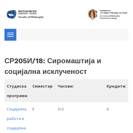
Toggle
navigation
СР205И/18: Сиромаштија и
социјална исклученост
Студиска
Семестар
:
Часови:
Кредити:
програма:
Социјална
II
3+2
6
работа и
социјална