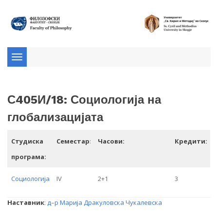
Toggle
navigation
С405И/18: Социологија на
глобализацијата
Студиска
Семестар
:
Часови:
Кредити:
програма:
Социологија
IV
2+1
3
Наставник
:
д–р Марија Дракуловска Чукалевска