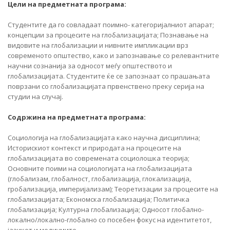
Цели на предметната програма:
Студентите да го совладаат поимно- категоријалниот апарат;
концепции за процесите на глобализацијата; Познавање на
видовите на глобализации и нивните импликации врз
современото општество, како и запознавање со релевантните
научни сознанија за односот меѓу општеството и
глобализацијата. Студентите ќе се запознаат со прашањата
поврзани со глобализацијата првенствено преку серија на
студии на случај.
Содржина на предметната програма:
Социологија на глобализацијата како научна дисциплина;
Историскиот контекст и природата на процесите на
глобализацијата во современата социолошка теорија;
Основните поими на социологијата на глобализацијата
(глобализам, глобалност, глобализација, глокализација,
гробализација, империјализам); Теоретизации за процесите на
глобализацијата; Економска глобализација; Политичка
глобализација; Културна глобализација; Односот глобално-
локално/локално-глобално со посебен фокус на идентитетот,