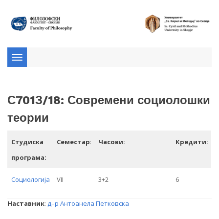
Toggle
navigation
С701З/18: Современи социолошки
теории
Студиска
Семестар
:
Часови:
Кредити:
програма:
Социологија
VII
3+2
6
Наставник
:
д–р Антоанела Петковска