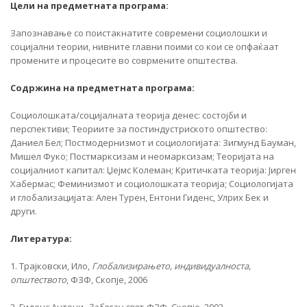
Цели на предметната програма:
Запознавање со поистакнатите современи социолошки и
социјални теории, нивните главни поими со кои се опфаќаат
промените и процесите во соврмените општества.
Содржина на предметната програма:
Социолошката/социјалната теорија денес: состојби и
перспективи; Теориите за постиндустриското општество:
Даниел Бел; Постмодернизмот и социологијата: Зигмунд Бауман,
Мишел Фуко; Постмарксизам и неомарксизам; Теоријата на
социјалниот капитал: Џејмс Колеман; Критичката теорија: Јирген
Хабермас; Феминизмот и социолошката теорија; Социологијата
и глобализацијата: Ален Турен, Ентони Гиденс, Улрих Бек и
други.
Литература:
1. Трајковски, Ило,
Глобализирањето,
индивидуалноста,
општеството
, ФЗФ, Скопје, 2006