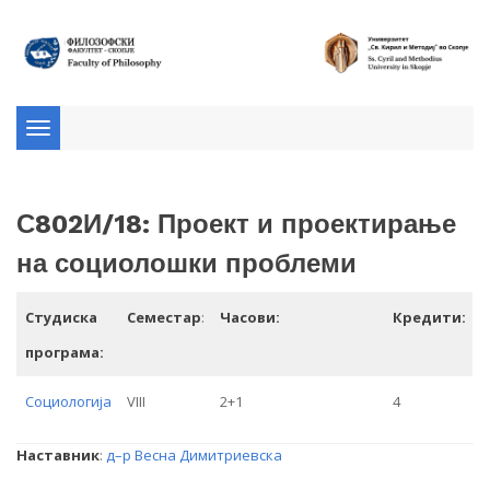
Toggle
navigation
С802И/18: Проект и проектирање
на социолошки проблеми
Студиска
Семестар
:
Часови:
Кредити:
програма:
Социологија
VIII
2+1
4
Наставник
:
д–р Весна Димитриевска