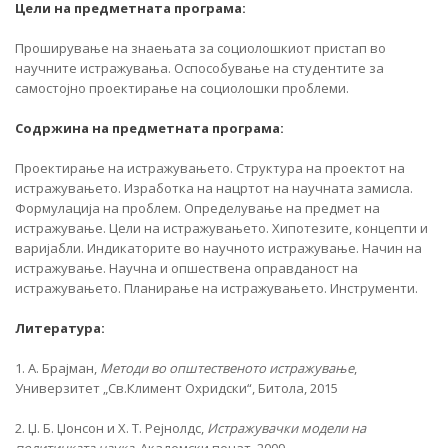
Цели на предметната програма:
Проширување на знаењата за социолошкиот пристап во
научните истражувања. Оспособување на студентите за
самостојно проектирање на социолошки проблеми.
Содржина на предметната програма:
Проектирање на истражувањето. Структура на проектот на
истражувањето. Изработка на нацртот на научната замисла.
Формулација на проблем. Определување на предмет на
истражување. Цели на истражувањето. Хипотезите, концепти и
варијабли. Индикаторите во научното истражување. Начин на
истражување. Научна и опшествена оправданост на
истражувањето. Планирање на истражувањето. Инструменти.
Литература:
1. А. Брајман,
Методи во
општественото
истражување
,
Универзитет „Св.Климент Охридски“, Битола, 2015
2. Џ. Б. Џонсон и Х. Т. Рејнолдс,
Истражувачки модели
на