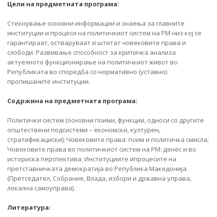
Цели на предметната програма:
Стекнување основни информации и знаења за главните
институции и процеси на политичкиот систем на РМ низ кој се
гарантираат, остваруваат и штитат човековите права и
слободи. Развивање способност за критичка анализа
актуелното функционирање на политичкиот живот во
Републиката во споредба со нормативно (уставно)
пропишаните институции.
Содржина на предметната програма:
Политички систем (основни поими, функции, односи со другите
општествени подсистеми – економски, културен,
стратификациски); Човековите права: поим и политичка смисла;
Човековите права во политичкиот систем на РМ: денес и во
историска перспектива; Институциите ипроцесите на
претставничката демократија во Република Македонија
(Претседател, Собрание, Влада, избори и државна управа,
локална самоуправа).
Литература: