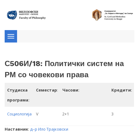
Toggle
navigation
С506И/18: Политички систем на
РМ со човекови права
Студиска
Семестар
:
Часови:
Кредити:
програма:
Социологија
V
2+1
3
Наставник
:
д–р Ило Трајковски