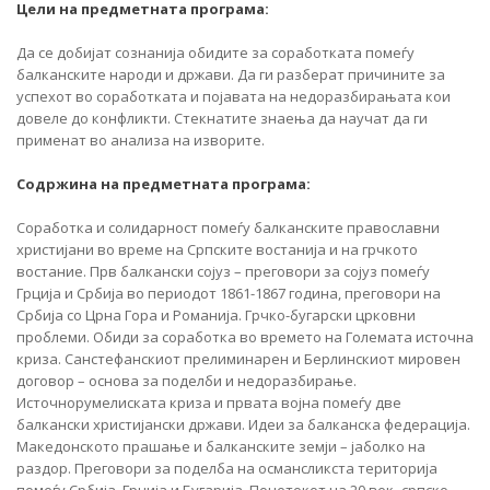
Цели на предметната програма:
Да се добијат сознанија обидите за соработката помеѓу
балканските народи и држави. Да ги разберат причините за
успехот во соработката и појавата на недоразбирањата кои
довеле до конфликти. Стекнатите знаења да научат да ги
применат во анализа на изворите.
Содржина на предметната програма:
Соработка и солидарност помеѓу балканските православни
христијани во време на Српските востанија и на грчкото
востание. Прв балкански сојуз – преговори за сојуз помеѓу
Грција и Србија во периодот 1861-1867 година, преговори на
Србија со Црна Гора и Романија. Грчко-бугарски црковни
проблеми. Обиди за соработка во времето на Големата источна
криза. Санстефанскиот прелиминарен и Берлинскиот мировен
договор – основа за поделби и недоразбирање.
Источнорумелиската криза и првата војна помеѓу две
балкански христијански држави. Идеи за балканска федерација.
Македонското прашање и балканските земји – јаболко на
раздор. Преговори за поделба на османсликста територија