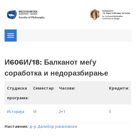
Toggle
navigation
И606И/18: Балканот меѓу
соработка и недоразбирање
Студиска
Семестар
:
Часови:
Кредити:
програма:
Историја
VI
2+1
5
Наставник
:
д–р Далибор Јовановски