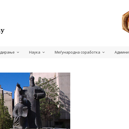
удирање
Наука
Меѓународна соработка
Админи