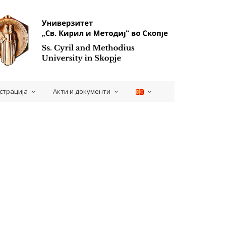
страција
Акти и документи