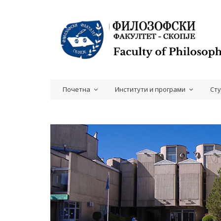
Почетна
Институти и програми
Ст