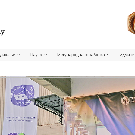
удирање
Наука
Меѓународна соработка
Админи