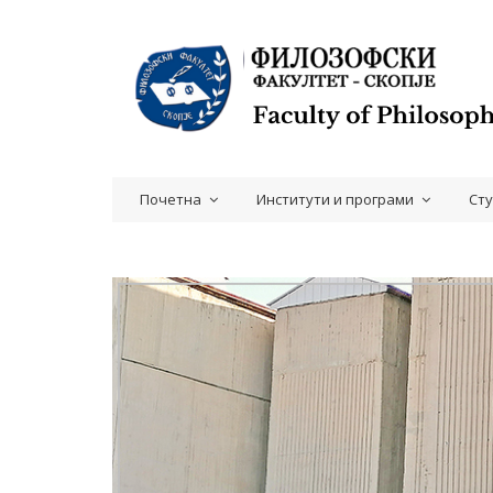
Почетна
Институти и програми
Ст