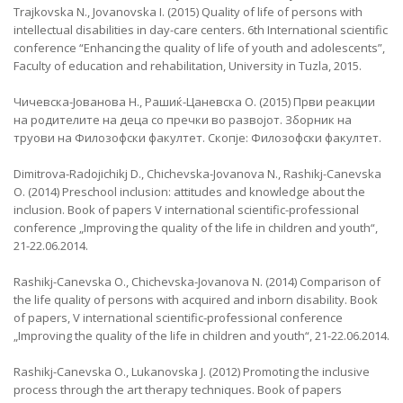
Trajkovska N., Jovanovska I. (2015) Quality of life of persons with
intellectual disabilities in day-care centers. 6th International scientific
conference “Enhancing the quality of life of youth and adolescents”,
Faculty of education and rehabilitation, University in Tuzla, 2015.
Чичевска-Јованова Н., Рашиќ-Цаневска О. (2015) Први реакции
на родителите на деца со пречки во развојот. Зборник на
труови на Филозофски факултет. Скопје: Филозофски факултет.
Dimitrova-Radojichikj D., Chichevska-Jovanova N., Rashikj-Canevska
O. (2014) Preschool inclusion: attitudes and knowledge about the
inclusion. Book of papers V international scientific-professional
conference „Improving the quality of the life in children and youth“,
21-22.06.2014.
Rashikj-Canevska O., Chichevska-Jovanova N. (2014) Comparison of
the life quality of persons with acquired and inborn disability. Book
of papers, V international scientific-professional conference
„Improving the quality of the life in children and youth“, 21-22.06.2014.
Rashikj-Canevska O., Lukanovska J. (2012) Promoting the inclusive
process through the art therapy techniques. Book of papers