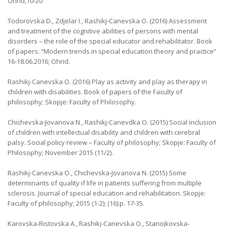
Ohrid,10-20
Todorovska D., Zdjelar I., Rashikj-Canevska O. (2016) Assessment
and treatment of the cognitive abilities of persons with mental
disorders – the role of the special educator and rehabilitator. Book
of papers: “Modern trends in special education theory and practice”
16-18.06.2016; Ohrid.
Rashikj-Canevska O. (2016) Play as activity and play as therapy in
children with disabilities. Book of papers of the Faculty of
philosophy; Skopje: Faculty of Philosophy.
Chichevska-Jovanova N., Rashikj-Canevdka O. (2015) Social inclusion
of children with intellectual disability and children with cerebral
palsy. Social policy review – Faculty of philosophy; Skopje: Faculty of
Philosophy; November 2015 (11/2).
Rashikj-Canevska O., Chichevska-Jovanova N. (2015) Some
determinants of quality if life in patients suffering from multiple
sclerosis. Journal of special education and rehabilitation. Skopje:
Faculty of philosophy; 2015 (1-2); (16):p. 17-35.
Karovska-Ristovska A., Rashikj-Canevska O., Stanojkovska-