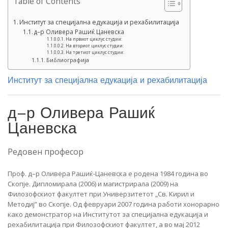
Table of Contents
Институт за специјална едукација и рехабилитација
д–р Оливера Рашиќ Цаневска
На првиот циклус студии:
На вториот циклус студии:
На третиот циклус студии:
Библиографија
Институт за специјална едукација и рехабилитација
д–р Оливера Рашиќ
Цаневска
Редовен професор
Проф. д–р Оливера Рашиќ-Цаневска е родена 1984 година во
Скопје. Дипломирала (2006) и магистрирала (2009) на
Филозофскиот факултет при Универзитетот „Св. Кирил и
Методиј” во Скопје. Од февруари 2007 година работи хонорарно
како демонстратор на Институтот за специјална едукација и
рехабилитација при Филозофскиот факултет, а во мај 2012