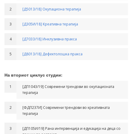
2
[Д501З/18] Окупациона терапија
3
[Д305И/18] Креативна терапија
4
[Д703З/18] Инклузивна пракса
5
[Д801З/18] Дефектолошка пракса
На вториот циклус студии:
1
[ДП1043/19] Современи трендови во окупационата
терапија
2
[ФДП237И] Современи трендови во креативната
терапија
3
[ДП105И/19] Рана интервенција и едукација на деца со