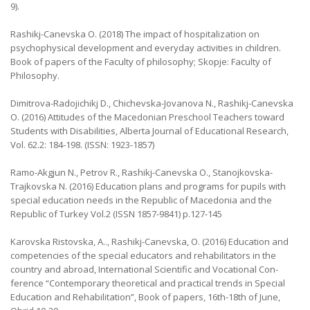
9).
Rashikj-Canevska O. (2018) The impact of hospitalization on
psychophysical development and everyday activities in children.
Book of papers of the Faculty of philosophy; Skopje: Faculty of
Philosophy.
Dimitrova-Radojichikj D., Chichevska-Jovanova N., Rashikj-Canevska
O. (2016) Attitudes of the Macedonian Preschool Teachers toward
Students with Disabilities, Alberta Journal of Educational Research,
Vol. 62.2: 184-198. (ISSN: 1923-1857)
Ramo-Akgjun N., Petrov R., Rashikj-Canevska O., Stanojkovska-
Trajkovska N. (2016) Education plans and programs for pupils with
special education needs in the Republic of Macedonia and the
Republic of Turkey Vol.2 (ISSN 1857-9841) p.127-145
Karovska Ristovska, A.., Rashikj-Canevska, O. (2016) Education and
competencies of the special educators and rehabilitators in the
country and abroad, International Scientific and Vocational Con-
ference “Contemporary theoretical and practical trends in Special
Education and Rehabilitation”, Book of papers, 16th-18th of June,