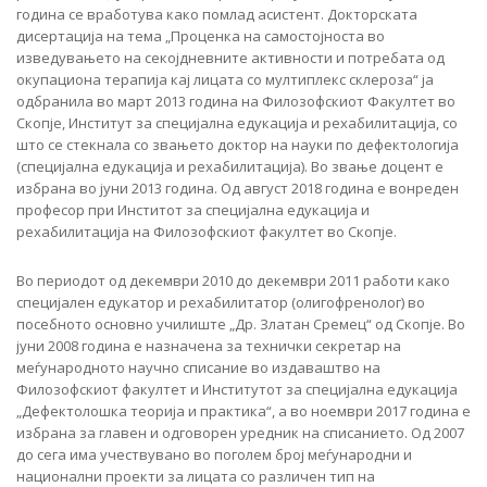
година се вработува како помлад асистент. Докторската
дисертација на тема „Проценка на самостојноста во
изведувањето на секојдневните активности и потребата од
окупациона терапија кај лицата со мултиплекс склероза“ ја
одбранила во март 2013 година на Филозофскиот Факултет во
Скопје, Институт за специјална едукација и рехабилитација, со
што се стекнала со звањето доктор на науки по дефектологија
(специјална едукација и рехабилитација). Во звање доцент е
избрана во јуни 2013 година. Од август 2018 година е вонреден
професор при Инститот за специјална едукација и
рехабилитација на Филозофскиот факултет во Скопје.
Во периодот од декември 2010 до декември 2011 работи како
специјален едукатор и рехабилитатор (олигофренолог) во
посебното основно училиште „Др. Златан Сремец“ од Скопје. Во
јуни 2008 година е назначена за технички секретар на
меѓународното научно списание во издаваштво на
Филозофскиот факултет и Институтот за специјална едукација
„Дефектолошка теорија и практика“, а во ноември 2017 година е
избрана за главен и одговорен уредник на списанието. Од 2007
до сега има учествувано во поголем број меѓународни и
национални проекти за лицата со различен тип на