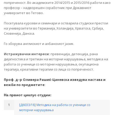
попреченост. Во академските 2014/2015 и 2015/2016 работи како
професор – надворешен соработник при Државниот
универзитет во Тетово.
Посетувала курсеви и семинари и остварила студиски престои
на универзитети во Германија, Холандија, Хрватска, Србија,
Словенија, Данска.
Го зборува англискиот и албанскиот јазик.
Истражувачки интереси:
превенција, детекција, рана
дијагностика и третман на моторни нарушувања, методика на
работа со ученици со моторни нарушувања, окупациона
терапија, креативни терапии со лица со попреченост.
Проф. д–р Оливера Рашиќ-Цаневска изведува настава и
вежби по предметите:
На првиот циклус студии:
1
[Д603З/18] Методика на работа со ученици со
моторни нарушувања