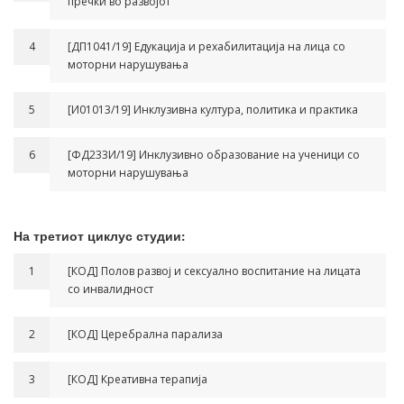
пречки во развојот
4
[ДП1041/19] Едукација и рехабилитација на лица со
моторни нарушувања
5
[И01013/19] Инклузивна култура, политика и практика
6
[ФД233И/19] Инклузивно образование на ученици со
моторни нарушувања
На третиот циклус студии:
1
[КОД] Полов развој и сексуално воспитание на лицата
со инвалидност
2
[КОД] Церебрална парализа
3
[КОД] Креативна терапија