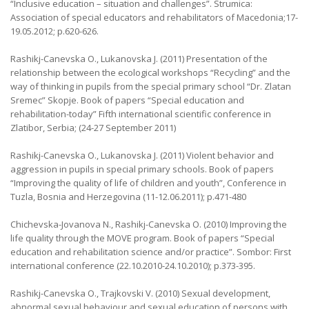
“Inclusive education – situation and challenges”. Strumica:
Association of special educators and rehabilitators of Macedonia;17-
19.05.2012; p.620-626.
Rashikj-Canevska O., Lukanovska J. (2011) Presentation of the
relationship between the ecological workshops “Recycling” and the
way of thinking in pupils from the special primary school “Dr. Zlatan
Sremec” Skopje. Book of papers “Special education and
rehabilitation-today” Fifth international scientific conference in
Zlatibor, Serbia; (24-27 September 2011)
Rashikj-Canevska O., Lukanovska J. (2011) Violent behavior and
aggression in pupils in special primary schools. Book of papers
“Improving the quality of life of children and youth”, Conference in
Tuzla, Bosnia and Herzegovina (11-12.06.2011); p.471-480
Chichevska-Jovanova N., Rashikj-Canevska O. (2010) Improving the
life quality through the MOVE program. Book of papers “Special
education and rehabilitation science and/or practice”. Sombor: First
international conference (22.10.2010-24.10.2010); p.373-395.
Rashikj-Canevska O., Trajkovski V. (2010) Sexual development,
abnormal sexual behaviour and sexual education of persons with