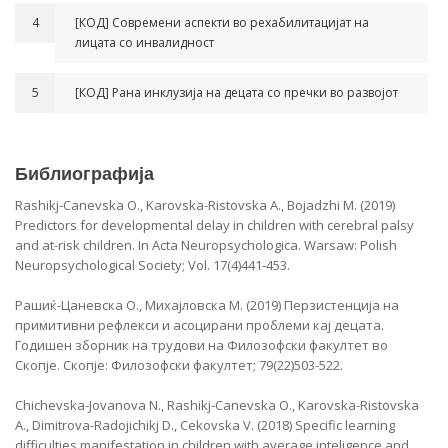
4
[КОД] Современи аспекти во рехабилитацијат на
лицата со инвалидност
5
[КОД] Рана инклузија на децата со пречки во развојот
Библиографија
Rashikj-Canevska O., Karovska-Ristovska A., Bojadzhi M. (2019)
Predictors for developmental delay in children with cerebral palsy
and at-risk children. In Acta Neuropsychologica. Warsaw: Polish
Neuropsychological Society; Vol. 17(4)441-453.
Рашиќ-Цаневска О., Михајловска М. (2019) Перзистенција на
примитивни рефлекси и асоцирани проблеми кај децата.
Годишен зборник на трудови на Филозофски факултет во
Скопје. Скопје: Филозофски факултет; 79(22)503-522.
Chichevska-Jovanova N., Rashikj-Canevska O., Karovska-Ristovska
A., Dimitrova-Radojichikj D., Cekovska V. (2018) Specific learning
difficulties manifestation in children with average inteligence and