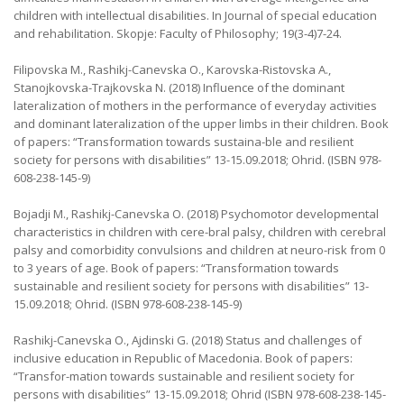
children with intellectual disabilities. In Journal of special education
and rehabilitation. Skopje: Faculty of Philosophy; 19(3-4)7-24.
Filipovska M., Rashikj-Canevska O., Karovska-Ristovska A.,
Stanojkovska-Trajkovska N. (2018) Influence of the dominant
lateralization of mothers in the performance of everyday activities
and dominant lateralization of the upper limbs in their children. Book
of papers: “Transformation towards sustaina-ble and resilient
society for persons with disabilities” 13-15.09.2018; Ohrid. (ISBN 978-
608-238-145-9)
Bojadji M., Rashikj-Canevska O. (2018) Psychomotor developmental
characteristics in children with cere-bral palsy, children with cerebral
palsy and comorbidity convulsions and children at neuro-risk from 0
to 3 years of age. Book of papers: “Transformation towards
sustainable and resilient society for persons with disabilities” 13-
15.09.2018; Ohrid. (ISBN 978-608-238-145-9)
Rashikj-Canevska O., Ajdinski G. (2018) Status and challenges of
inclusive education in Republic of Macedonia. Book of papers:
“Transfor-mation towards sustainable and resilient society for
persons with disabilities” 13-15.09.2018; Ohrid (ISBN 978-608-238-145-