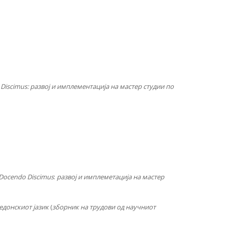
Discimus: развој и имплементација на мастер студии по
Docendo Discimus
:
развој и имплеметација на мас­тер
кедонскиот јазик
(
зборник на трудови од на­уч­ни­от