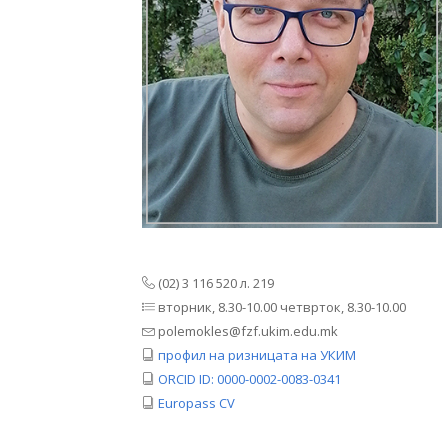
(02) 3 116 520 л. 219
вторник, 8.30-10.00 четврток, 8.30-10.00
polemokles@fzf.ukim.edu.mk
профил на ризницата на УКИМ
ORCID ID: 0000-0002-0083-0341
Europass CV