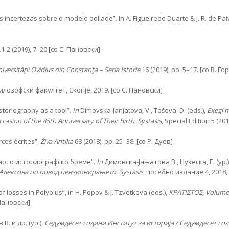
s incertezas sobre o modelo poliade”. In A. Figueiredo Duarte & J. R. de Pa
.1-2 (2019), 7–20 [со С. Пановски]
iversităţii Ovidius din Constanţa – Seria Istorie
16 (2019), pp. 5–17. [со В. Ѓо
Филозофски факултет, Скопје, 2019. [со С. Пановски]
storiography as a tool”.
In
Dimovska-Janjatova, V., Toševa, D. (eds.),
Exegi m
ccasion of the 85th Anniversary of Their Birth
.
Systasis
,
Special Edition 5 (20
ces écrites”,
Ž
iva Antika
68 (2018), pp. 25–38. [со Р. Дуев]
иното историографско бреме“.
In
Димовска-Јањатова В., Џукеска, Е. (ур.)
 Алексова по повод пензионирањето
.
Systasis
, посебно издание 4, 2018,
of losses in Polybius”, in H. Popov & J. Tzvetkova (eds.),
ΚΡΑΤΙΣΤΟΣ, Volume 
 Пановски]
В. и др. (ур.),
Седумдесет го­ди­­ни Институт за историја / Седумдесет г