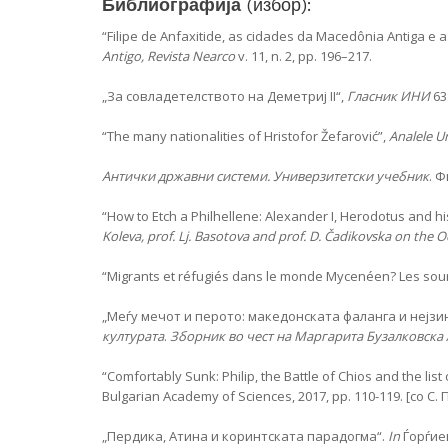
Библиографија
(избор):
“Filipe de Anfaxitide, as cidades da Macedônia Antiga e a
Antigo, Revista Nearco
v. 11, n. 2, pp. 196–217.
„За совладетелството на Деметриј II“,
Гласник ИНИ
63
“The many nationalities of Hristofor Žefarović”,
Analele Un
Антички државни системи. Универзитетски учебник
. 
“How to Etch a Philhellene: Alexander I, Herodotus and hi
Koleva, prof. Lj. Basotova and prof. D. Čadikovska on the O
“Migrants et réfugiés dans le monde Mycenéen? Les sour
„Меѓу мечот и перото: македонската фаланга и нејз
културата
.
Зборник во чест на Маргарита Бузалковска
“Comfortably Sunk: Philip, the Battle of Chios and the list 
Bulgarian Academy of Sciences, 2017, pp. 110-119. [со С.
„Пердика, Атина и коринтската парадогма“.
In
Ѓорѓиев 