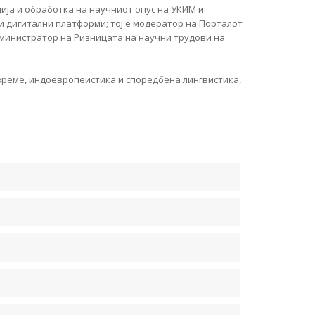
ција и обработка на научниот опус на УКИМ и
и дигитални платформи; тој е модератор на Порталот
дминистратор на Ризницата на научни трудови на
 време, индоевропеистика и споредбена лингвистика,