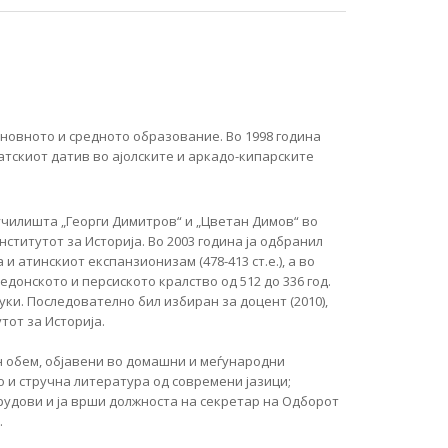
основното и средното образование. Во 1998 година
атскиот датив во ајолските и аркадо-кипарските
 училишта „Георги Димитров“ и „Цветан Димов“ во
нститутот за Историја. Во 2003 година ја одбранил
и атинскиот експанзионизам (478-413 ст.е.), а во
едонското и персиското кралство од 512 до 336 год.
ауки. Последователно бил избиран за доцент (2010),
тот за Историја.
н обем, објавени во домашни и меѓународни
о и стручна литература од современи јазици;
рудови и ја врши должноста на секретар на Одборот
.