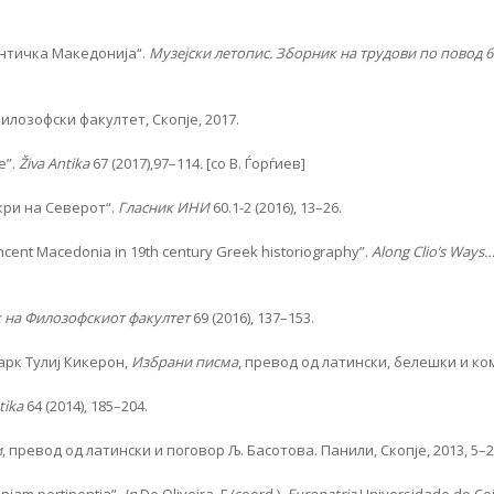
античка Македонија“.
Музејски летопис. Зборник на трудови по повод 65
Филозофски факултет, Скопје, 2017.
e”.
Živa Antika
67 (2017),97–114
.
[со В. Ѓорѓиев]
скри на Северот“.
Гласник ИНИ
60.1-2 (2016), 13–26.
Ancent Macedonia in 19th century Greek historiography”.
Along Clio’s Ways…
 на Филозофскиот факултет
69 (2016), 137–153.
рк Тулиј Кикерон,
Избрани писма
, превод од латински, белешки и коме
tika
64 (2014), 185–204.
и
, превод од латински и поговор Љ. Басотова. Панили, Скопје, 2013, 5–2