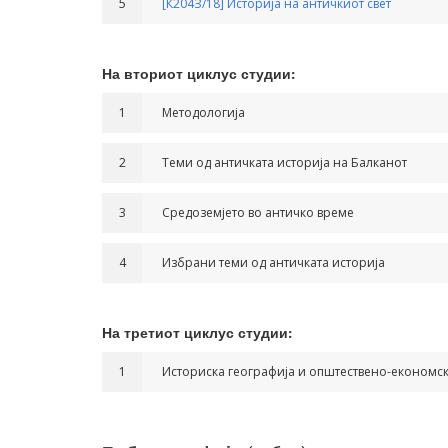
5
[К204З/18] Историја на античкиот свет
На вториот циклус студии:
1
Методологија
2
Теми од античката историја на Балканот
3
Средоземјето во античко време
4
Избрани теми од античката историја
На третиот циклус студии:
1
Историска географија и општествено-економс