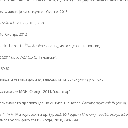
iam pertinentia”.
I
n
De Oliveira, F.(coord.),
Europatria
.Universidade de Coi
ар
. Филозофски факултет Скопје, 2013.
ник ИНИ
57.1-2 (2013), 7–26.
10, Скопје, 2012.
 Lack Thereof”.
Živa Antika
62 (2012), 49–87. [со С. Пановски]
(2011), pp. 7-27 (со С. Пановски).
 69-82.
ње низ Македонија“, Гласник ИНИ 55.1-2 (2011), pp. 7-25.
разование
. МОН, Скопје, 2011. [коавтор]
политичката пропаганда на Антигон Гоната“.
Patrimonium.mk III
(2010),
от“.
In
М. Манојловски и др. (уред.),
60 Години Институт за Историја: Зб
Филозофски факултет, Скопје, 2010, 290–299.