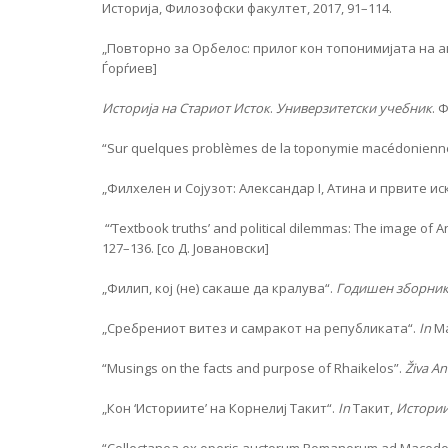
Историја, Филозофски факултет, 2017, 91–114.
„Повторно за Орбелос: прилог кон топонимијата на 
Ѓорѓиев]
Историја на Стариот Исток
.
Универзитетски учебник
. 
“Sur quelques problèmes de la toponymie macédonienn
„Филхелен и Сојузот: Александар I, Атина и првите и
“‘Textbook truths’ and political dilemmas: The image of 
127–136. [со Д. Јовановски]
„Филип, кој (не) сакаше да кралува“.
Годишен зборник
„Сребрениот витез и самракот на републиката“.
In
Ма
“Musings on the facts and purpose of Rhaikelos”.
Živa An
„Кон ‘Историите’ на Корнелиј Такит“.
I
n
Такит,
Истори