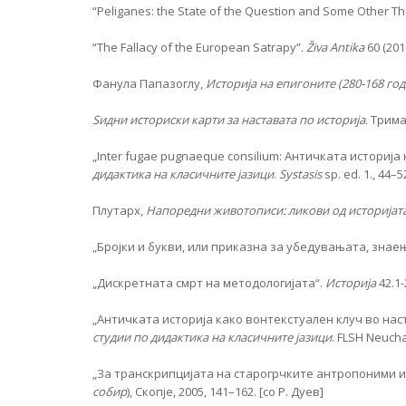
“Peliganes: the State of the Question and Some Other T
“The Fallacy of the European Satrapy”.
Ž
iva Antika
60 (201
Фанула Папазоглу,
Историја на епигоните (280-168 годи
Ѕидни историски карти за наставата по историја
. Трима
„Inter fugae pugnaeque consilium: Античката историја 
дидактика на класичните јазици
.
Systasis
sp. ed. 1., 44–5
Плутарх,
Напоредни животописи: ликови од историјат
„Бројки и букви, или приказна за убедувањата, знае
„Дискретната смрт на методологијата“.
Историја
42.1-
„Античката историја како вонтекстуален клуч во наст
студии по дидактика на класичните јазици
. FLSH Neuch
„За транскрипцијата на старогрчките антропоними и
собир
), Скопје, 2005, 141–162. [со Р. Дуев]