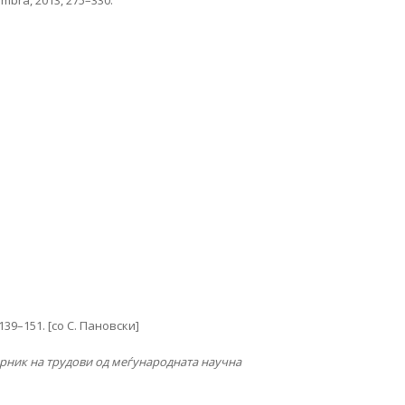
mbra, 2013, 275–330.
 139–151. [со С. Пановски]
орник на трудови од меѓународната научна