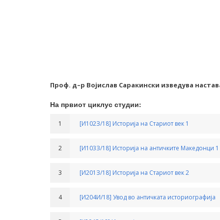
Проф. д–р Војислав Саракински изведува настав
На првиот циклус студии:
1
[И102З/18] Историја на Стариот век 1
2
[И103З/18] Историја на античките Македонци 1
3
[И201З/18] Историја на Стариот век 2
4
[И204И/18] Увод во античката историографија