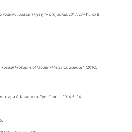
 години ,,Завод и музеј “– Струмица
, 2017, 27–41. [со В.
 Topical Problems of Modern Historical Science
1 (2016),
нтари С. Кочовска. Три, Скопје, 2014, 5–34.
5.