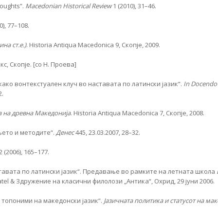
houghts”.
Macedonian Historical Review
1 (2010), 31–46.
0), 77–108.
на ст.е.)
. Historia Antiqua Macedonica 9, Скопје, 2009.
кс, Скопје. [со Н. Проева]
како вонтекстуален клуч во нас­та­ва­та по латински јазик“.
I
n
Docendo 
2.
а на древна Македонија
. Historia Antiqua Macedonica 7, Скопје, 2008.
њето и методите“.
Денес
445, 23.03.2007, 28–32.
2 (2006), 165–177.
авата по латински јазик“. Пре­да­ва­ње во рамките на летната школа
atel & Здружение на кла­сични филолози „Антика“, Охрид, 29 јуни 2006.
 топоними на македонски јазик“.
Ја­зи­чната политика и статусот на ма