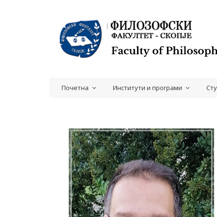
Почетна
Институти и програми
Ст