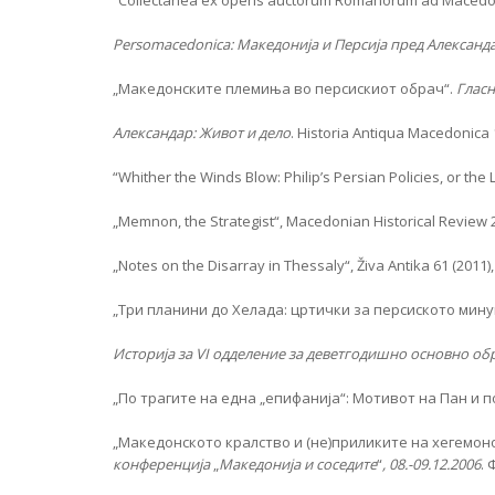
“Collectanea ex operis auctorum Romanorum ad Macedon
Persomacedonica: Македонија и Персија пред Александ
„Македонските племиња во персискиот обрач“.
Глас
Александар
:
Живот и дело
. Historia Antiqua Macedonica 
“Whither the Winds Blow: Philip’s Persian Policies, or the
„Memnon, the Strategist“, Macedonian Historical Review 2 
„Notes on the Disarray in Thessaly“, Živa Antika 61 (2011),
„Три планини до Хелада: цртички за персиското минува
Историја за VI одделение за деветгодишно основно об
„По трагите на една „епифанија“: Мотивот на Пан и 
„Македонското кралство и (не)приликите на хегемон
конференција
„
Македонија и соседите
“
, 08.-09.12.2006
. 