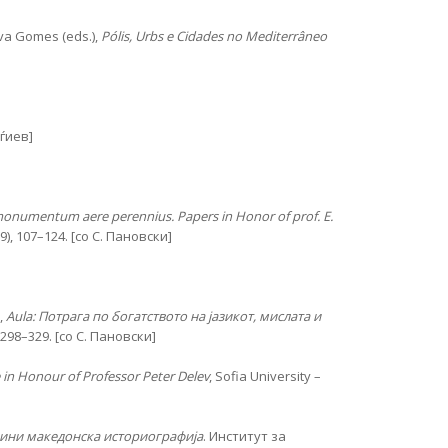
iva Gomes (eds.),
Pólis, Urbs e Cidades no Mediterrâneo
рѓиев]
onumentum aere perennius. Papers in Honor of prof. E.
19), 107–124. [со С. Пановски]
,
Aula: Потрага по богатството на јазикот, мислата и
 298–329. [со С. Пановски]
in Honour of Professor Peter Delev
, Sofia University –
одини македонска историогра­фија
. Институт за