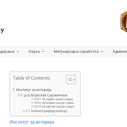
удирање
Наука
Меѓународна соработка
Админи
Table of Contents
Институт за историја
д–р Војислав Саракински
На првиот циклус студии:
На вториот циклус студии:
На третиот циклус студии:
Библиографија (избор):
Институт за историја