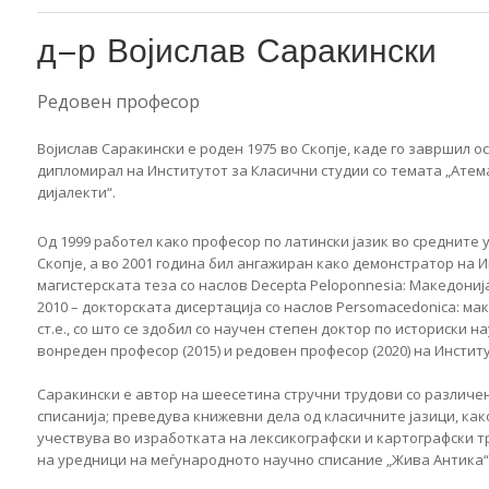
д–р Војислав Саракински
Редовен професор
Војислав Саракински е роден 1975 во Скопје, каде го завршил 
дипломирал на Институтот за Класични студии со темата „Атем
дијалекти“.
Од 1999 работел како професор по латински јазик во средните
Скопје, а во 2001 година бил ангажиран како демонстратор на И
магистерската теза со наслов Decepta Peloponnesia: Македонија 
2010 – докторската дисертација со наслов Persomacedonica: мак
ст.е., со што се здобил со научен степен доктор по историски н
вонреден професор (2015) и редовен професор (2020) на Институ
Саракински е автор на шеесетина стручни трудови со различе
списанија; преведува книжевни дела од класичните јазици, как
учествува во изработката на лексикографски и картографски т
на уредници на меѓународното научно списание „Жива Антика“