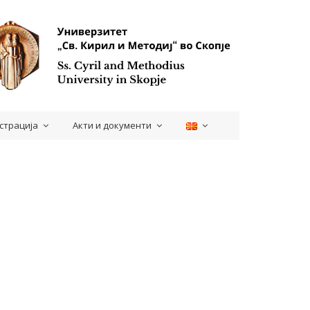
страција
Акти и документи