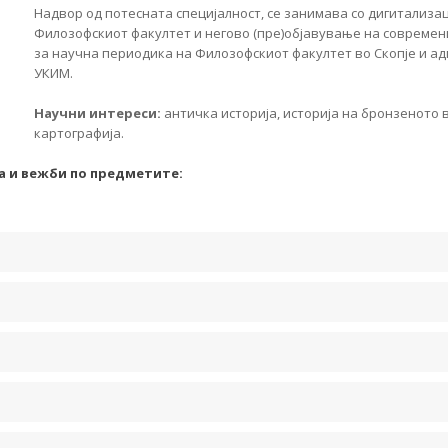
Надвор од потесната специјалност, се занимава со дигитализа
Филозофскиот факултет и негово (пре)објавување на современ
за научна периодика на Филозофскиот факултет во Скопје и а
УКИМ.
Научни интереси:
античка историја, историја на бронзеното
картографија.
а и вежби по предметите: