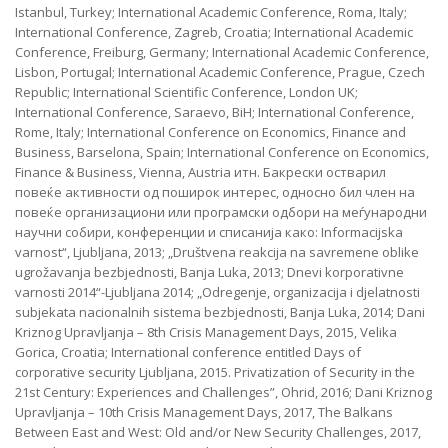
Istanbul, Turkey; International Academic Conference, Roma, Italy;
International Conference, Zagreb, Croatia; International Academic
Conference, Freiburg, Germany; International Academic Conference,
Lisbon, Portugal; International Academic Conference, Prague, Czech
Republic; International Scientific Conference, London UK;
International Conference, Saraevo, BiH; International Conference,
Rome, Italy; International Conference on Economics, Finance and
Business, Barselona, Spain; International Conference on Economics,
Finance & Business, Vienna, Austria итн. Бакрески остварил
повеќе активности од поширок интерес, односно бил член на
повеќе организациони или програмски одбори на меѓународни
научни собири, конференции и списанија како: Informacijska
varnost“, Ljubljana, 2013; „Društvena reakcija na savremene oblike
ugrožavanja bezbjednosti, Banja Luka, 2013; Dnevi korporativne
varnosti 2014“-Ljubljana 2014; „Odregenje, organizacija i djelatnosti
subjekata nacionalnih sistema bezbjednosti, Banja Luka, 2014; Dani
Kriznog Upravljanja – 8th Crisis Management Days, 2015, Velika
Gorica, Croatia; International conference entitled Days of
corporative security Ljubljana, 2015. Privatization of Security in the
21st Century: Experiences and Challenges”, Ohrid, 2016; Dani Kriznog
Upravljanja – 10th Crisis Management Days, 2017, The Balkans
Between East and West: Old and/or New Security Challenges, 2017,