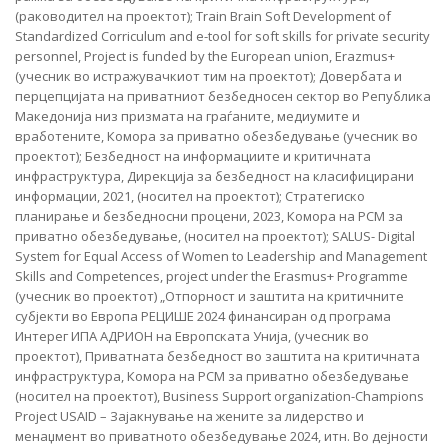
(раководител на проектот); Train Brain Soft Development of
Standardized Corriculum and e-tool for soft skills for private security
personnel, Project is funded by the European union, Erazmus+
(учесник во истражувачкиот тим на проектот); Довербата и
перцепцијата на приватниот безбедносен сектор во Република
Македонија низ призмата на граѓаните, медиумите и
вработените, Комора за приватно обезбедување (учесник во
проектот); Безбедност на информациите и критичната
инфраструктура, Дирекција за безбедност на класифицирани
информации, 2021, (носител на проектот); Стратегиско
планирање и безбедносни процени, 2023, Комора на РСМ за
приватно обезбедување, (носител на проектот); SALUS- Digital
System for Equal Access of Women to Leadership and Management
Skills and Competences, project under the Erasmus+ Programme
(учесник во проектот) „Отпорност и заштита на критичните
субјекти во Европа РЕЦИШЕ 2024 финансиран од програма
Интерег ИПА АДРИОН на Европската Унија, (учесник во
проектот), Приватната безбедност во заштита на критичната
инфраструктура, Комора на РСМ за приватно обезбедување
(носител на проектот), Business Support organization-Champions
Project USAID – Зајакнување на жените за лидерство и
менаџмент во приватното обезбедување 2024, итн. Во дејности