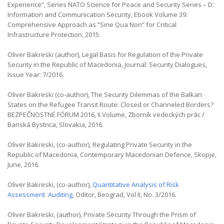
Experience”, Series NATO Science for Peace and Security Series – D:
Information and Communication Security, Ebook Volume 39:
Comprehensive Approach as “Sine Qua Non” for Critical
Infrastructure Protection, 2015.
Oliver Bakreski (author), Legal Basis for Regulation of the Private
Security in the Republic of Macedonia, Journal: Security Dialogues,
Issue Year: 7/2016.
Oliver Bakreski (co-author), The Security Dilemmas of the Balkan
States on the Refugee Transit Route: Closed or Channeled Borders?
BEZPEČNOSTNÉ FÓRUM 2016, II.Volume, Zborník vedeckých prác /
Banská Bystrica, Slovakia, 2016.
Oliver Bakreski, (co-author), Regulating Private Security in the
Republic of Macedonia, Contemporary Macedonian Defence, Skopje,
June, 2016.
Oliver Bakreski, (co-author),
Quantitative Analysis of Risk
Assessment Auditing
, Oditor, Beograd, Vol II, No. 3/2016.
Oliver Bakreski, (author), Private Security Through the Prism of