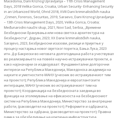
Macedonia, Dani Kriznog Upravljanja – 11th Crisis Management
Days, 2018 Velika Gorica, Croatia, Urban Security- Enhancing Security
in an Urbanized World, Ohrid 2018, XVIII Dani kriminalističkih nauka
„Crimen, Forensis, Securitas, 2019, Saraevo, Dani Kriznog Upravljanja
– 13th Crisis Management Days, 2020, Velika Gorica, Croatia;
Međunarodni naučni skup, 2021, Novi Sad, Serbia, „Времени
безбедносни бранувања или нова светска архитектура на
безбедноста“, Дојран, 2023; XX Dane kriminalističkih nauka,
Sarajevo, 2023, Безбједносни изазови, ризици и пријетње у
процесу настајања новог свјетског поретка, Бања Лука, 2023
итн. Д-р Бакрески во неговата долгогодишна работа учествувал
во реализирањето на повеќе научно-истражувачки проекти, а
како најзначајни се издвојуваат: Фундаментални долгорочни
интереси на Република Македонија, Македонска академија на
науките и уметностите-МАНУ (учесник во истражувачкиот тим
на проектот); Република Македонија и евроатлантските
интеграции, МАНУ (учесник во истражувачкиот тим на
проектот); Координација на безбедносната заедница во
функција на зголемување на ефикасноста на безбедносниот
систем на Република Македонија, Министерство за внатрешни
работи, (раководител на проектот); Реформите и одбраната,
Министерство за одбрана, (раководител на проектот); Правна
рамка за обезбедување на критична инфраструктура,