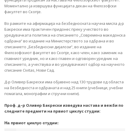
функцијата продекан за настава на Филозофскиот факултет.
Моментално ја извршува функцијата декан на Филозофски
факултет во Скопје.
Во рамките на афирмација на безбедносната научна мисла д-р
Бакрески има практичен придонес преку учеството во
уредувачката политика на списанието „Современа македонска
одбрана“ во издание на Министерството за одбрана и во
списанието „Безбедносни дијалози“, во издание на
Филозофскиот факултет во Скопје, како член, како заменик на
главниот уредник, но и како главен и одговорен уредник на
списанието, а учествува и во уредувачкиот одбор на научното
списание Civitas, Нови Сад.
Д-р Оливер Бакрески има објавено над 130 трудови од областа
на безбедноста и одбраната и над 25 книги (учебници, учебни
помагала, монографии и стручни книги).
Проф. д–р Оливер Бакрески изведува настава и вежби по
следните предмети на првиот циклус студии:
На првиот циклус студии: