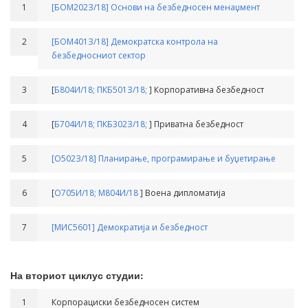
1
[БОМ202З/18] Основи на безбедносен менаџмент
2
[БОМ401З/18] Демократска контрола на
безбедносниот сектор
3
[
Б804И/18;
ПКБ501З/18;
] Корпоративна безбедност
4
[
Б704И/18;
ПКБ302З/18;
] Приватна безбедност
5
[О502З/18] Планирање, програмирање и буџетирање
6
[
О705И/18;
М804И/18
] Воена дипломатија
7
[МИС5601] Демократија и безбедност
На вториот циклус студии:
1
Корпорациски безбедносен систем