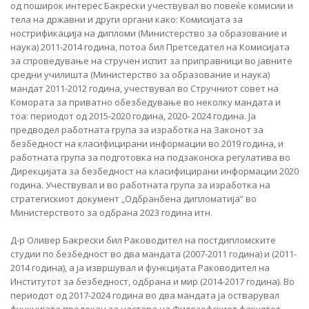
од поширок интерес Бакрески учествувал во повеќе комисии и
тела на државни и други органи како: Комисијата за
нострификација на дипломи (Министерство за образование и
наука) 2011-2014 година, потоа бил Претседател на Комисијата
за спроведување на стручен испит за приправници во јавните
средни училишта (Министерство за образование и наука)
мандат 2011-2012 година, учествувал во Стручниот совет на
Комората за приватно обезбедување во неколку мандата и
тоа: периодот од 2015-2020 година, 2020- 2024 година. Ја
предводел работната група за изработка на Законот за
безбедност на класифицирани информации во 2019 година, и
работната група за подготовка на подзаконска регулатива во
Дирекцијата за безбедност на класифицирани информации 2020
година. Учествувал и во работната група за изработка на
стратегискиот документ „Одбранбена дипломатија“ во
Министерството за одбрана 2023 година итн.
Д-р Оливер Бакрески бил Раководител на постдипломските
студии по безбедност во два мандата (2007-2011 година) и (2011-
2014 година), а ја извршувал и функцијата Раководител на
Институтот за безбедност, одбрана и мир (2014-2017 година). Во
периодот од 2017-2024 година во два мандата ја остварувал