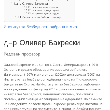
д–р Оливер Бакрески
На првиот циклус студии:
На вториот циклус студии:
На третиот циклус студии:
Селектирана библиографија
Институт за безбедност, одбрана и мир
д–р Оливер Бакрески
Редовен професор
Оливер Бакрески е роден во с. Света, Демирхисарско (1971).
Основно и средно образование завршил во Прилеп.
Дипломирал (1997), магистрирал (2002) и докторирал (2005) на
Институтот за безбедност, одбрана и мир на Филозофскиот
факултет во Скопје. На Институтот за безбедност, одбрана и
мир е редовен професор од 2014 година за научните области:
интегрална безбедност, менаџмент-системи, политички
системи, дипломатија и планирање на одбраната. Во рамките
на наведените области проф. Бакрески реализира настава на
прв циклус студии по предметите „Основи на безбедносниот