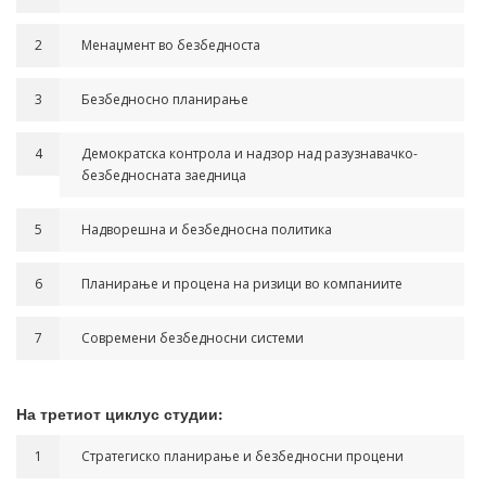
2
Менаџмент во безбедноста
3
Безбедносно планирање
4
Демократска контрола и надзор над разузнавачко-
безбедносната заедница
5
Надворешна и безбедносна политика
6
Планирање и процена на ризици во компаниите
7
Современи безбедносни системи
На третиот циклус студии:
1
Стратегиско планирање и безбедносни процени