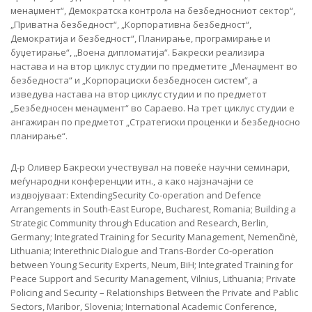
менаџмент“, Демократска контрола на безбедносниот сектор“,
„Приватна безбедност“, „Корпоративна безбедност“,
Демократија и безбедност“, Планирање, програмирање и
буџетирање“, „Воена дипломатија“. Бакрески реализира
настава и на втор циклус студии по предметите „Менаџмент во
безбедноста“ и „Корпорациски безбедносен систем“, a
изведува настава на втор циклус студии и по предметот
„Безбедносен менаџмент“ во Сараево. На трет циклус студии е
ангажиран по предметот „Стратегиски проценки и безбедносно
планирање“.
Д-р Оливер Бакрески учествувал на повеќе научни семинари,
меѓународни конференции итн., а како најзначајни се
издвојуваат: ExtendingSecurity Co-operation and Defence
Arrangements in South-East Europe, Bucharest, Romania; Building a
Strategic Community through Education and Research, Berlin,
Germany; Integrated Training for Security Management, Nemenčinė,
Lithuania; Interethnic Dialogue and Trans-Border Co-operation
between Young Security Experts, Neum, BiH; Integrated Training for
Peace Support and Security Management, Vilnius, Lithuania; Private
Policing and Security – Relationships Between the Private and Pablic
Sectors, Maribor, Slovenia; International Academic Conference,