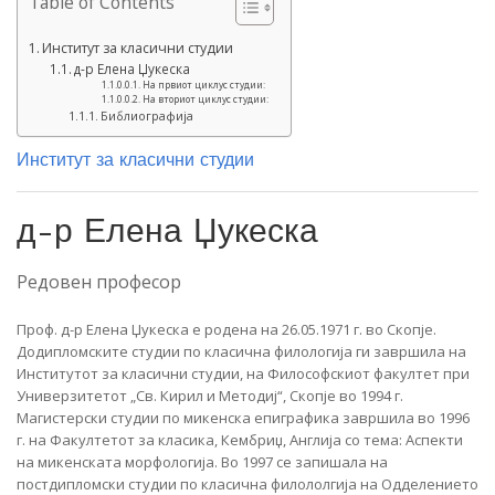
Table of Contents
Институт за класични студии
д-р Елена Џукеска
На првиот циклус студии:
На вториот циклус студии:
Библиографија
Институт за класични студии
д-р Елена Џукеска
Редовен професор
Проф. д-р Елена Џукеска е родена на 26.05.1971 г. во Скопје.
Додипломските студии по класична филологија ги завршила на
Институтот за класични студии, на Философскиот факултет при
Универзитетот „Св. Кирил и Методиј“, Скопје во 1994 г.
Магистерски студии по микенска епиграфика завршила во 1996
г. на Факултетот за класика, Кембриџ, Англија со тема: Аспекти
на микенската морфологија. Во 1997 се запишала на
постдипломски студии по класична филололгија на Одделението