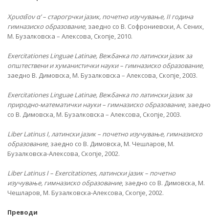
Χρυσεῖον α’ – старогрчки јазик, почетно изучување, II година
гимназиско образование
, заедно со В. Софрониевски, А. Сених,
М. Бузалковска – Алексова, Скопје, 2010.
Exercitationes Linguae Latinae, Вежбанка по латински јазик за
општествени и хуманистички науки – гимназиско образование
,
заедно В. Димовска, М. Бузалковска – Алексова, Скопје, 2003.
Exercitationes Linguae Latinae, Вежбанка по латински јазик за
природно-математички науки – гимназиско образование
, заедно
со В. Димовска, М. Бузалковска – Алексова, Скопје, 2003.
Liber Latinus I, латински јазик – почетно изучување, гимназиско
образование
, заедно со В. Димовска, М. Чешларов, М.
Бузалковска-Алексова, Скопје, 2002.
Liber Latinus I – Exercitationes, латински јазик – почетно
изучување, гимназиско образование
, заедно со В. Димовска, М.
Чешларов, М. Бузалковска-Алексова, Скопје, 2002.
Преводи