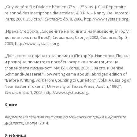
e
e
„Guy Vottéro “Le Dialecte béotien (7
s. – 2
s. av. J.-C.) II Répertoire
raisonné des inscriptions dialectales”, A.D.R.A. – Nancy, De Boccard,
Paris, 2001, 353 стр.“,
Систасис
, бр. 8, 2006, http://www.systasis.org.
„Ирена Стефоска, „Словените на почвата на Македонија“ (од VII
до почетокот на II век)“,
Сигмапрес
, Скопје, 2002,
Систасис
, бр. 3,
2003, http://www.systasis.org.
„Две книги за појавата на писмото (Петар Хр. Илиевски „Појава
и развој на писмото: со посебен осврт кон почетоците на
словенската писменост“ МАНУ, Скопје, 2001, 384 стр. и Denise
Schmandt-Besserat “How writing came about”, abridged edition of
“Before Writting, vol I: From Counting to Cuneiform, vol.II: A Catalog of
Near Eastern Tokens”, University of Texas Press, Austin, 1996)“,
Систасис
, бр. 1, 2002, http://www.systasis.org.
Книги
Формите на генитив сингулар во микенскиот грчки и ајолските
дијалекти
, Скопје, 2014.
Учебници