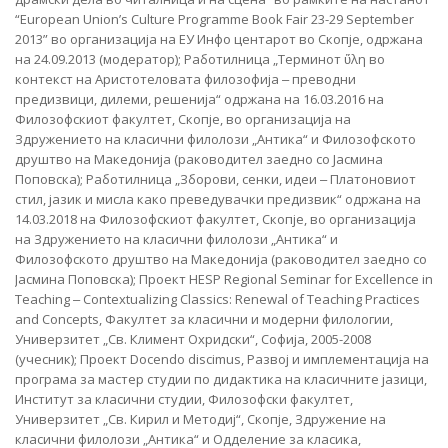
“European Union’s Culture Programme Book Fair 23-29 September
2013” во организација на ЕУ Инфо центарот во Скопје, одржана
на 24.09.2013 (модератор); Работилница „Терминот ὕλη во
контекст на Аристотеловата филозофија ‒ преводни
предизвици, дилеми, решенија“ одржана на 16.03.2016 на
Филозофскиот факултет, Скопје, во организација на
Здружението на класични филолози „Антика“ и Филозофското
друштво на Македонија (раководител заедно со Јасмина
Поповска); Работилница „Зборови, сенки, идеи ‒ Платоновиот
стил, јазик и мисла како преведувачки предизвик“ одржана на
14.03.2018 на Филозофскиот факултет, Скопје, во организација
на Здружението на класични филолози „Антика“ и
Филозофското друштво на Македонија (раководител заедно со
Јасмина Поповска); Проект HESP Regional Seminar for Excellence in
Teaching ‒ Contextualizing Classics: Renewal of Teaching Practices
and Concepts, Факултет за класични и модерни филологии,
Универзитет „Св. Климент Охридски“, Софија, 2005-2008
(учесник); Проект Docendo discimus, Развој и имплементација на
програма за мастер студии по дидактика на класичните јазици,
Институт за класични студии, Филозофски факултет,
Универзитет „Св. Кирил и Методиј“, Скопје, Здружение на
класични филолози „Антика“ и Одделение за класика,