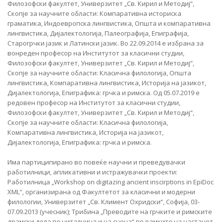
Филозофски факултет, Универзитет „Св. Кирил и Методиј“,
Скопје за научните области: Компаративна историска
граматика, Индоевропска лингвистика, Општа и компаративна
лингвистика, Дијалектологија, Палеографија, Епиграфија,
Старогрчки јазик и Латински јазик. Во 22.09.2014 е избрана за
вонреден професор на Институтот за класични студии,
Филозофски факултет, Универзитет „Св. Кирил и Методиј“,
Скопје за научните области: Класична филологија, Општа
лингвистика, Компаративна лингвистика, Историја на јазикот,
Дијалектологија, Епиграфика: грчка и римска. Од 05.07.2019 е
редовен професор на Институтот за класични студии,
Филозофски факултет, Универзитет „Св. Кирил и Методиј“,
Скопје за научните области: Класична филологија,
Компаративна лингвистика, Историја на јазикот,
Дијалектологија, Епиграфика: грчка и римска.
Има партиципирано во повеќе научни и преведувачки
работилници, апликативни и истражувачки проекти:
Работилница „Workshop on digitazing ancient inscirptions in EpiDoc
XML“, организирана од Факултетот за класични и модерни
филологии, Универзитет „Св. Климент Охридски“, Софија, 03-
07.09.2013 (учесник); Трибина „Преводите на грчките и римските
драмски дела во читалница и на сцена“ во рамките на настанот