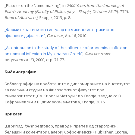
„Plato or on the Name-making“, in
2400 Years from the founding of
Plato’s Academy (Faculty of Philosophy – Skopje, October 25-26, 2013,
Book of Abstracts)
, Skopje, 2013, p. 8.
„Формите на генитив сингулар во микенскиот грчки и во
ајолските дијалекти“
,
Систасис
, бр. 16, 2010
„A contribution to the study of the influence of pronominal inflexion
on nominal inflexion in Mycenaean Greek“
,
Лингвистичке
актуелности
, I/3, 2000, стр. 71-77.
Библиографии
Библиографија на вработените и дипломираните на Институтот
за класични студии на Филозофскиот факултет при
Универзитетот „Св. Кирил и Методиј“ во Скопје, заедно со В.
Софрониевски и В. Димовска-Јањатова, Скопје, 2016.
Прикази
„Еврипид,
Јон
(предговор, превод и препев од старогрчки,
белешки и коментари Валериј Софрониевски), Publisher, Скопје,