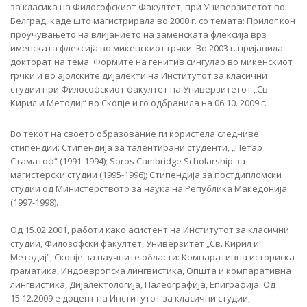
за класика на Философскиот Факултет, при Универзитетот во
Белград, каде што магистрирала во 2000 г. со темата: Прилог кон
проучувањето на влијанието на заменската флексија врз
именската флексија во микенскиот грчки. Во 2003 г. пријавила
докторат на тема: Формите на генитив сингулар во микенскиот
грчки и во ајолските дијалекти на Институтот за класични
студии при Философскиот факултет на Универзитетот „Св.
Кирил и Методиј“ во Скопје и го одбранила на 06.10. 2009 г.
Во текот на своето образование ги користела следниве
стипендии: Стипендија за талентирани студенти, „Петар
Стаматоф“ (1991-1994); Soros Cambridge Scholarship за
магистерски студии (1995-1996); Стипендија за постдипломски
студии од Министерството за наука на Република Македонија
(1997-1998).
Од 15.02.2001, работи како асистент на Институтот за класични
студии, Филозофски факултет, Универзитет „Св. Кирил и
Методиј“, Скопје за научните области: Компаративна историска
граматика, Индоевропска лингвистика, Општа и компаративна
лингвистика, Дијалектологија, Палеографија, Епиграфија. Од
15.12.2009 е доцент на Институтот за класични студии,