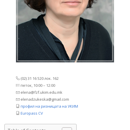
(02) 31 16 520 лок. 162
петок, 10:00 – 12:00
elena@fzf.ukim.edu.mk
elenadzukeska@gmail.com
профил на ризницата на УКИМ
Europass CV