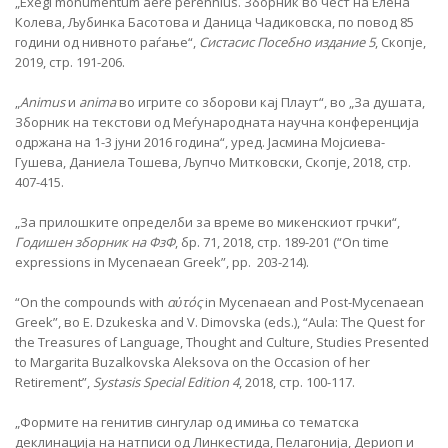
„Exegi monumentum aere perennius. Зборник во чест на Елена
Колева, Љубинка Басотова и Даница Чадиковска, по повод 85
години од нивното раѓање“,
Систасис Посебно издание 5
, Скопје,
2019, стр. 191-206.
„
Аnimus
и
anima
во игрите со зборови кај Плаут“, во „За душата,
Зборник на текстови од Меѓународната научна конференција
одржана на 1-3 јуни 2016 година“, уред. Јасмина Мојсиева-
Гушева, Даниела Тошева, Љупчо Митковски, Скопје, 2018, стр.
407-415.
„За прилошките определби за време во микенскиот грчки“,
Годишен зборник на ФзФ
, бр. 71, 2018, стр. 189-201 (“On time
expressions in Mycenaean Greek”, pp. 203-214).
“On the compounds with
αὐτός
in Mycenaean and Post-Mycenaean
Greek”, во E. Dzukeska and V. Dimovska (eds.), “Aula: The Quest for
the Treasures of Language, Thought and Culture, Studies Presented
to Margarita Buzalkovska Aleksova on the Occasion of her
Retirement”,
Systasis Special Edition 4
, 2018, стр. 100-117.
„Формите на генитив сингулар од имиња со тематска
деклинација на натписи од Линкестида, Пелагонија, Дериоп и