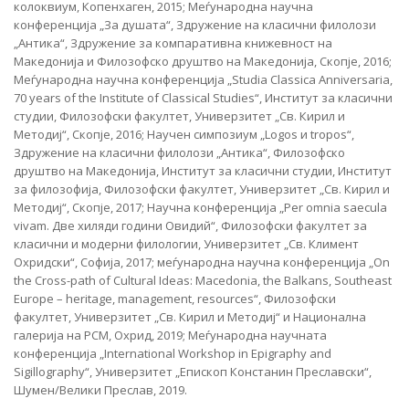
колоквиум, Копенхаген, 2015; Меѓународна научна
конференција „За душата“, Здружение на класични филолози
„Антика“, Здружение за компаративна книжевност на
Македонија и Филозофско друштво на Македонија, Скопје, 2016;
Меѓународна научна конференција „Studia Classica Anniversaria,
70 years of the Institute of Classical Studies“, Институт за класични
студии, Филозофски факултет, Универзитет „Св. Кирил и
Методиј“, Скопје, 2016; Научен симпозиум „Logos и tropos“,
Здружение на класични филолози „Антика“, Филозофско
друштво на Македонија, Институт за класични студии, Институт
за филозофија, Филозофски факултет, Универзитет „Св. Кирил и
Методиј“, Скопје, 2017; Научна конференција „Per omnia saecula
vivam. Две хиляди години Овидий“, Филозофски факултет за
класични и модерни филологии, Универзитет „Св. Климент
Охридски“, Софија, 2017; меѓународна научна конференција „On
the Cross-path of Cultural Ideas: Macedonia, the Balkans, Southeast
Europe – heritage, management, resources“, Филозофски
факултет, Универзитет „Св. Кирил и Методиј“ и Национална
галерија на РСМ, Охрид, 2019; Меѓународна научната
конференција „International Workshop in Epigraphy and
Sigillography“, Универзитет „Епископ Констанин Преславски“,
Шумен/Велики Преслав, 2019.