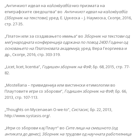
„Античкиот идеал на
καλοκἀγαθία
низ призмата на
епиграфските сведоштва“ во
Античкиот идеал на
καλοκἀγαθία
(Зборник на текстови)
, уред. Е. Џукеска – Ј. Наумоска, Скопје, 2016,
стр. 27-35.
„Платон или за создавањето имиња“ во
Зборник на текстови од
меѓународната конференција одржана по повод 2400 Години од
основањето на Платоновата академија
, уред. Вера Георгиева и
др., Скопје, 2016, стр. 303-319.
„Licet, licet, licentia“,
Годишен зборник на ФзФ
, бр. 68, 2015, стр. 77-
82.
„Mostellaria – привиденија или вистински етимологии во
Плаутовите игри со зборови“,
Годишен зборник на ФзФ
, бр. 66,
2013, стр. 107-113.
„Thoughts on Mycenaean O-we-to“,
Систасис
, бр. 22, 2013,
http://www.systasis.org/.
„Игри со зборови кај Плаут“ во
Сите лица на смешното (од
антиката до денес)
,
Зборник на трудови од научната работилница