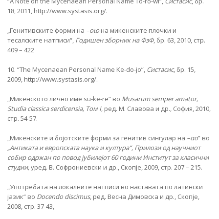
“A Note on the Mycenaean Personal Name To-ro-wi”,
Систасис
, бр.
18, 2011, http://www.systasis.org/.
„Генитивските форми на
–
οιο
на микенските плочки и
тесалските натписи“,
Годишен зборник на ФзФ
, бр. 63, 2010, стр.
409 – 422
10. “The Mycenaean Personal Name Ke-do-jo”,
Систасис
, бр. 15,
2009, http://www.systasis.org/.
„Микенското лично име su-ke-re“ во
Musarum semper amator,
Studia classica serdicensia, Том I
, ред. М. Славова и др., София, 2010,
стр. 54-57.
„Микенските и бојотските форми за генитив сингулар на
–
αο
” во
„Антиката и европската наука и култура“, Прилози од научниот
собир одржан по повод јубилејот 60 години Институт за класични
студии,
уред. В. Софрониевски и др., Скопје, 2009, стр. 207 – 215.
„Употребата на локалните натписи во наставата по латински
јазик“ во
Docendo
discimus
, ред. Весна Димовска и др., Скопје,
2008, стр. 37-43,