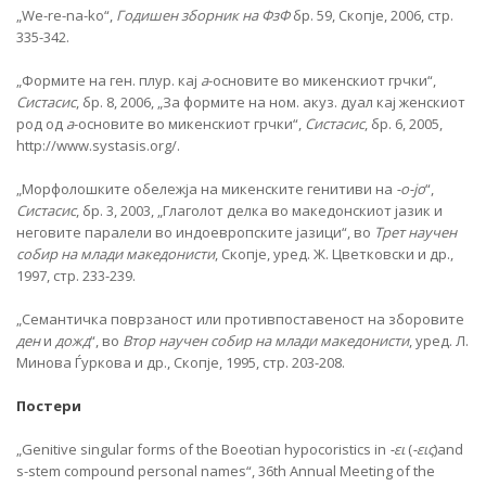
„We-re-na-ko“,
Годишен зборник на ФзФ
бр. 59, Скопје, 2006, стр.
335-342.
„Формите на ген. плур. кај
a
-основите во микенскиот грчки“,
Систасис
, бр. 8, 2006, „За формите на ном. акуз. дуал кај женскиот
род од
a
-основите во микенскиот грчки“,
Систасис
, бр. 6, 2005,
http://www.systasis.org/.
„Морфолошките обележја на микенските генитиви на
-о-јо
“,
Систасис
, бр. 3, 2003, „Глаголот делка во македонскиот јазик и
неговите паралели во индоевропските јазици“, во
Трет научен
собир на млади македонисти
, Скопје, уред. Ж. Цветковски и др.,
1997, стр. 233-239.
„Семантичка поврзаност или противпоставеност на зборовите
ден
и
дожд
“, во
Втор научен собир на млади македонисти
, уред. Л.
Минова Ѓуркова и др., Скопје, 1995, стр. 203-208.
Постери
„Genitive singular forms of the Boeotian hypocoristics in
-ει
(
-εις
)and
s-stem compound personal names“, 36th Annual Meeting of the