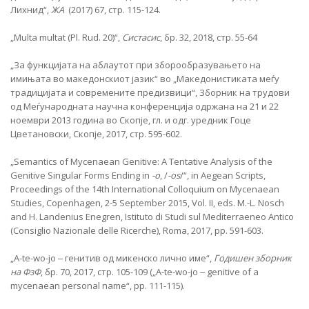
Лихнид“,
ЖА
(2017) 67, стр. 115-124.
„Multa multat (Pl. Rud. 20)“,
Систасис
, бр. 32, 2018, стр. 55-64
„За функцијата на аблаутот при зборообразувањето на
имињата во македонскиот јазик“ во „Македонистиката меѓу
традицијата и современите предизвици“, Зборник на трудови
од Меѓународната научна конференција одржана на 21 и 22
ноември 2013 година во Скопје, гл. и одг. уредник Гоце
Цветановски, Скопје, 2017, стр. 595-602.
„Semantics of Mycenaean Genitive: A Tentative Analysis of the
Genitive Singular Forms Ending in
-o
, /
-os
/“, in Aegean Scripts,
Proceedings of the 14th International Colloquium on Mycenaean
Studies, Copenhagen, 2-5 September 2015, Vol. II, eds. M.-L. Nosch
and H. Landenius Enegren, Istituto di Studi sul Mediterraeneo Antico
(Consiglio Nazionale delle Ricerche), Roma, 2017, pp. 591-603.
„A-te-wo-jo ‒ генитив од микенско лично име“,
Годишен зборник
на ФзФ
, бр. 70, 2017, стр. 105-109 („A-te-wo-jo ‒ genitive of a
mycenaean personal name“, pp. 111-115).