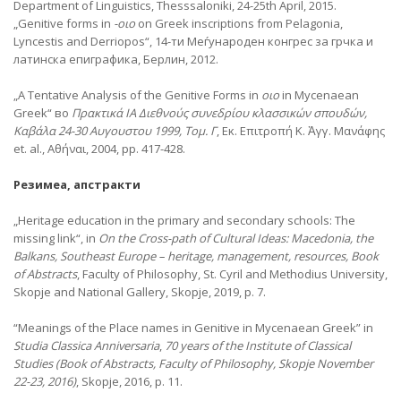
Department of Linguistics, Thesssaloniki, 24-25th April, 2015.
„Genitive forms in
-οιο
on Greek inscriptions from Pelagonia,
Lyncestis and Derriopos“, 14-ти Меѓународен конгрес за грчка и
латинска епиграфика, Берлин, 2012.
„A Tentative Analysis of the Genitive Forms in
οιο
in Mycenaean
Greek“ во
Πρακτικά
ΙΑ
Διεθνούς
συνεδρίου
κλασσικών
σπουδών,
Καβάλα 24-30 Αυγουστου 1999, Τομ. Γ
, Εκ. Επιτροπή Κ. Ἀγγ. Μανάφης
et. al., Αθήναι, 2004, pp. 417-428.
Резимеа, апстракти
„Heritage education in the primary and secondary schools: The
missing link“, in
On the Cross-path of Cultural Ideas: Macedonia, the
Balkans, Southeast Europe – heritage, management, resources
, Book
of Abstracts
, Faculty of Philosophy, St. Cyril and Methodius University,
Skopje and National Gallery, Skopje, 2019, p. 7.
“Meanings of the Place names in Genitive in Mycenaean Greek” in
Studia Classica Anniversaria
,
70 years of the Institute of Classical
Studies
(Book of Abstracts, Faculty of Philosophy, Skopje November
22-23, 2016)
, Skopje, 2016, p. 11.