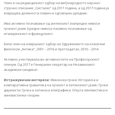
Член е на редакцискиот одбор на меѓународното научно/
стручно списание „Систасис“ од 2011 година, а од 2017 година ја
извршува должноста главен и одговорен уредник.
Има активно познавање од англискиот (напредно ниво) и
грчкиот јазик (средно ниво) и пасивно познавање од
италијанскиот и францускиот.
Била член на извршниот одбор на Здружението на класични
филолози „Антика“, 2001 – 2016 и претседатал, 2010 – 2014.
Активно учествувала во активностите на Професорскиот
пленум. Од 2017 е Генерален секретар на Независниот
академски синдикат.
Истражувачки интереси:
Микенски грчки; Историска и
компаративна граматика на грчкиот и латинскиот јазик; Грчки
дијалекти; Грчка и латинска епиграфика; Општа лингвистика и
лингвистички теории