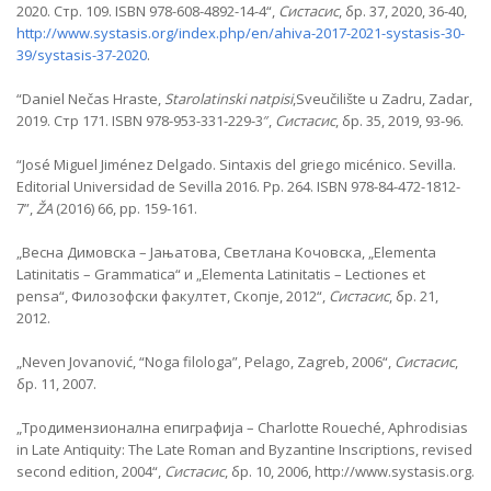
2020. Стр. 109. ISBN 978-608-4892-14-4“,
Систасис
, бр. 37, 2020, 36-40,
http://www.systasis.org/index.php/en/ahiva-2017-2021-systasis-30-
39/systasis-37-2020
.
“Daniel Nečas Hraste,
Starolatinski natpisi
,Sveučilište u Zadru, Zadar,
2019. Стр 171. ISBN 978-953-331-229-3″,
Систасис
, бр. 35, 2019, 93-96.
“José Miguel Jiménez Delgado. Sintaxis del griego micénico. Sevilla.
Editorial Universidad de Sevilla 2016. Pp. 264. ISBN 978-84-472-1812-
7”,
ŽA
(2016) 66, pp. 159-161.
„Весна Димовска – Јањатова, Светлана Кочовска, „Elementa
Latinitatis – Grammatica“ и „Elementa Latinitatis – Lectiones et
pensa“, Филозофски факултет, Скопје, 2012“,
Систасис
, бр. 21,
2012.
„Neven Jovanović, “Noga filologa”, Pelago, Zagreb, 2006“,
Систасис
,
бр. 11, 2007.
„Тродимензионална епиграфија – Charlotte Roueché, Aphrodisias
in Late Antiquity: The Late Roman and Byzantine Inscriptions, revised
second edition, 2004“,
Систасис
, бр. 10, 2006, http://www.systasis.org.