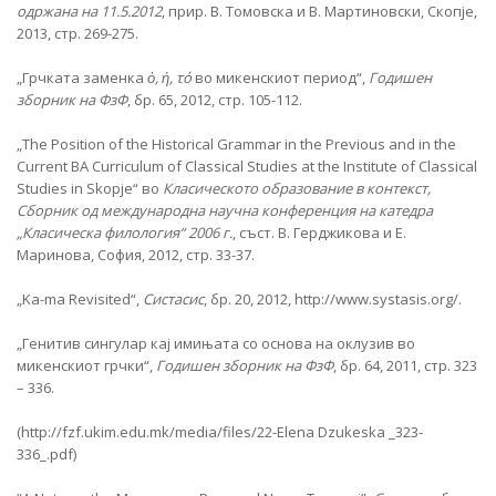
одржана на 11.5.2012
, прир. В. Томовска и В. Мартиновски, Скопје,
2013, стр. 269-275.
„Грчката заменка
ὁ, ἡ, τό
во микенскиот период“,
Годишен
зборник на ФзФ
, бр. 65, 2012, стр. 105-112.
„The Position of the Historical Grammar in the Previous and in the
Current BA Curriculum of Classical Studies at the Institute of Classical
Studies in Skopje“ во
Класическото образование в контекст,
Сборник од международна научна конференция на катедра
„Класическа филология“ 2006 г.
, съст. В. Герджикова и Е.
Маринова, София, 2012, стр. 33-37.
„Ka-ma Revisited“,
Систасис
, бр. 20, 2012, http://www.systasis.org/.
„Генитив сингулар кај имињата со основа на оклузив во
микенскиот грчки“,
Годишен зборник на ФзФ
, бр. 64, 2011, стр. 323
– 336.
(http://fzf.ukim.edu.mk/media/files/22-Elena Dzukeska _323-
336_.pdf)