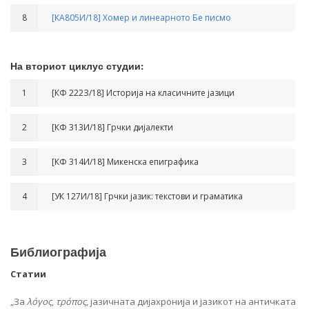
8
[КА805И/18] Хомер и линеарното Бе писмо
На вториот циклус студии:
1
[КФ 222З/18] Историја на класичните јазици
2
[КФ 313И/18] Грчки дијалекти
3
[КФ 314И/18] Микенска епиграфика
4
[УК 127И/18] Грчки јазик: текстови и граматика
Библиографија
Статии
„За
λ
όγος
,
τρόπος
, јазичната дијахронија и јазикот на античката