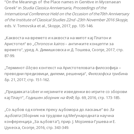
“On the Meanings of the Place names in Genitive in Mycenaean
Greek” in
Studia Classica Anniversaria
,
Proceedings of the
International Conference Held on the Occasion of the70th Anniversary
of the Institute of Classical Studies 22nd -23th November 2016 Skopje,
eds. V. Tomovska et al., Skopje, 2017, pp. 135-146.
„Каквоста на времето и каквоста на мигот кај Платон и
Аристотел“ во „
Chronos
и
kairos
– античките концепти за
времето“, уред. А. Димишковска и Д. Тошева, Скопје, 2017, стр.
87-99.
„Терминот
ὕλη
во контекст на Аристотеловата филозофија ‒
преводни предизвици, дилеми, решенија“,
Филозофска трибин
а
бр. 21, 2017, стр. 151-162.
„Придавката Liber и нејзините изведенки во игрите со зборови
кај Плаут“,
Годишен зборник на ФзФ
, бр. 69, 2016, стр. 173-185.
„Со љубов од копнеж преку љубомора до ласкање“ во
За
љубовта
(Зборник на трудови од Меѓународната научна
конференција „За љубовта“), прир. Ј. Мојсиева-Гушева и Е.
Џукеска, Скопје, 2016, стр. 343-349.