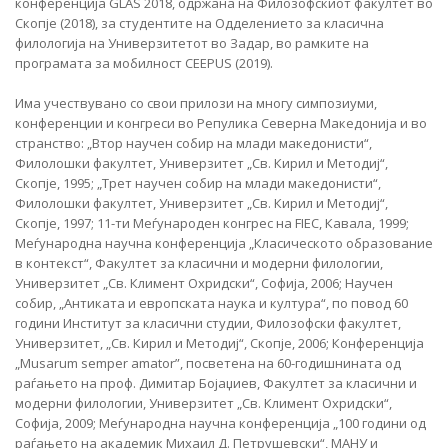
конференција GLAS 2018, одржана на Филозофскиот факултет во
Скопје (2018), за студентите на Одделението за класична
филологија на Универзитетот во Задар, во рамките на
програмата за мобилност CEEPUS (2019).
Има учествувано со свои прилози на многу симпозиуми,
конференции и конгреси во Репулика Северна Македонија и во
странство: „Втор научен собир на млади македонисти“,
Филолошки факултет, Универзитет „Св. Кирил и Методиј“,
Скопје, 1995; „Трет научен собир на млади македонисти“,
Филолошки факултет, Универзитет „Св. Кирил и Методиј“,
Скопје, 1997; 11-ти Меѓународен конгрес на FIEC, Кавала, 1999;
Меѓународна научна конференција „Класическото образование
в контекст“, Факултет за класични и модерни филологии,
Универзитет „Св. Климент Охридски“, Софија, 2006; Научен
собир, „Антиката и европската наука и култура“, по повод 60
години Институт за класични студии, Филозофски факултет,
Универзитет, „Св. Кирил и Методиј“, Скопје, 2006; Конференција
„Musarum semper amator”, посветена на 60-годишнината од
раѓањето на проф. Димитар Бојаџиев, Факултет за класични и
модерни филологии, Универзитет „Св. Климент Охридски“,
Софија, 2009; Меѓународна научна конференција „100 години од
раѓањето на академик Михаил Д. Петрушевски“, МАНУ и