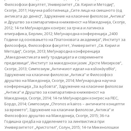
Филозофски факултет, Универзитет „Св. Кирил и Методиј“,
Скопје, 2011; Научна работилница „Сите лица на смешното (од
антикатa до денес)“, Здружение на класични филолози „Антика“
и Друштво за компаративна книжевност на Македонија, Скопје,
2012; 14-ти Меѓународен конгрес за грчка и латинска
епиграфика, Берлин, 2012; Меѓународна конференција „2400
Години од основањето на Платоновата академија“, Институт за
филозофија, Филозофски факултет, Универзитет „Св. Кирил и
Методиј“, Скопје, 2013; Меѓународна конференција
„Македонистиката меѓу традицијата и современите
предизвици“, Институт за македонски јазик „Крсте Мисирков“,
Скопје, 2013; Симпозиум „Античкиот идеал на καλοκἀγαθία“,
Здружение на класични филолози „Антика“ и Филозофско
друштво на Македонија, Скопје, 2014; Меѓународна научна
конференција „За љубовта“, Здружение на класични филолози
„Антика“ и Друштво за компаративна книжевност на
Македонија, Скопје, 2014; 14-ти Меѓународен конгрес на FIEC,
Бордо, 2014; Симпозиум „Chronos и kairos – античките концепти
за времето“, Здружение на класични филолози „Антика“ и
Филозофско друштво на Македонија, Скопје, 2015; 36-та
Годишна средба на одделението за лингвистика при
Универзитетот „Аристотел“, Солун, 2015; 14-ти Микенолошки