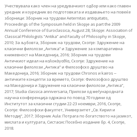
Учествувала како член на уредувачкиот одбор или како главен
уредник и коуредник во подготовката и издавањето на повеќе
зборници: Зборник на трудови Aeternitas antiquitatis,
Proceedings of the Symposium held in Skopje as part the 2009
Annual Conference of Euroclassica, August 28, Skopje: Association of
Classical Philologists “Antika” and Faculty of Philosophy in Skopje,
2010; За љубовта, Зборник на трудови, Скопје: Здружение на
класични филолози „Антика“ и Здружение за компаративна
книжевност на Македонија, 2016; Зборник на трудови
Античкиот идеал на καλοκἀγαθία, Скопје: Здружение на
класични филолози „Антика“ и Филозофско друштво на
Македонија, 2016; Зборник на трудови Chronos и kairos ‒
античките концепти за времето, Скопје: Филозофско друштво
на Македонија и Здружение на класични филолози „Антика“,
2017; Studia classica anniversaria, Прилози од меѓународната
научна конференција одржана по повод 70 години од
Институтот за класични студии 22-23 ноември, 2016, Скопје,
Скопје: Филозофски факултет, Универзитет „Св. Кирил и
Методиј“, 2017; Зборник Aula: Потрага по богатството на јазикот,
мислата и културата, Систасис Посебно издание бр. 4, Скопје,
2018.