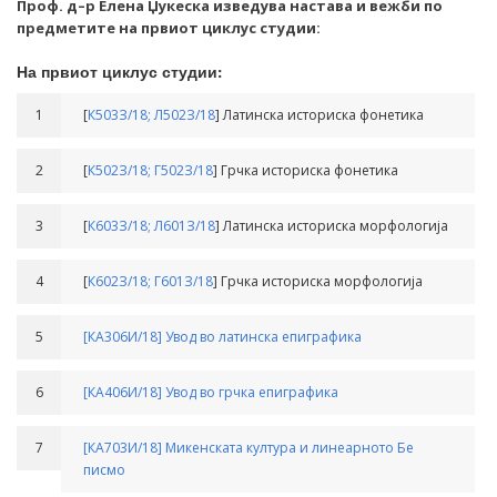
Проф. д–р Елена Џукеска изведува настава и вежби по
предметите на првиот циклус студии:
На првиот циклус студии:
1
[
К503З/18;
Л502З/18
] Латинска историска фонетика
2
[
К502З/18;
Г502З/18
] Грчка историска фонетика
3
[
К603З/18;
Л601З/18
] Латинска историска морфологија
4
[
К602З/18;
Г601З/18
] Грчка историска морфологија
5
[КА306И/18] Увод во латинска епиграфика
6
[КА406И/18] Увод во грчка епиграфика
7
[КА703И/18] Микенската култура и линеарното Бе
писмо