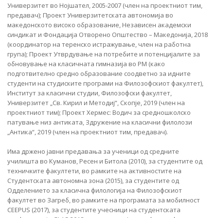
Универзитет во Нојшател, 2005-2007 (член на проектниот тим,
предавач); Проект Универзитетската автономија во
македонското високо образование, Независен академски
синдикат и Фондација Отворено Општество – Македонија, 2018
(координатор на теренско истражување, член на работна
група); Проект Утврдување на потребите и потенцијалите за
обновување на класичната гимназија во РМ (како
подготвително средно образование соодветно за идните
студенти на студиските програми на Филозофскиот факултет),
Институт за класични студии, Филозофски факултет,
Универзитет „Св. Кирил и Методиј“, Скопје, 2019 (член на
проектниот тим); Проект Хермес: Водич за средношколско
патување низ антиката, Здружение на класични филолози
„Антика“, 2019 (член на проектниот тим, предавач).
Има држено јавни предавања за ученици од средните
училишта во Куманов, Ресен и Битола (2010), за студентите од
техничките факултети, во рамките на активностите на
Студентската автономна зона (2015), за студентите од
Одделението за класична филологија на Филозофскиот
факултет во Загреб, во рамките на програмата за мобилност
CEEPUS (2017), за студентите учесници на студентската