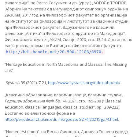
философија“, во Ристо Солунчев и др. (уред.) „ΛΟΓΟΣ и ΤΡΟΠΟΣ.
Зборник на текстови од Меѓународниот симпозиум одржан на
29-30 мај 2017 год. на Филозофскиот факултет во организација
на Институтот за филозофија и Институтот за класични студии
при Филозофскиот факултет, Здружението на класични
филолози „Антика“ и Филозофското друштво на Македонија“,
Филозофски факултет, УКИМ, Скопје, 2020, стр. 13-24. Достапно во
електронска форма во Ризница на Филозофскиот факултет,
http://hdl.handle.net/20.500.12188/8970
.
“Heritage Education in North Macedonia and Classics: The Missing
Link”,
Systasis
39 (2021), 7-21,
http://www.systasis.org/index.php/mk/
.
„Класично образование, класични јазици, класични студии“,
Годишен зборник на ФзФ
, бр. 74, 2021, стр. 195-208 (“Classical
education, classical languages, classical studies”, pp. 209-222).
Достапно во електронска форма на
http://periodica.fzf.ukim.edu.mk/godzb/GZ74(2021)/gz74.html
.
“Nomen est omen”, во Весна Димовска, Даниела Тошева (уред.),