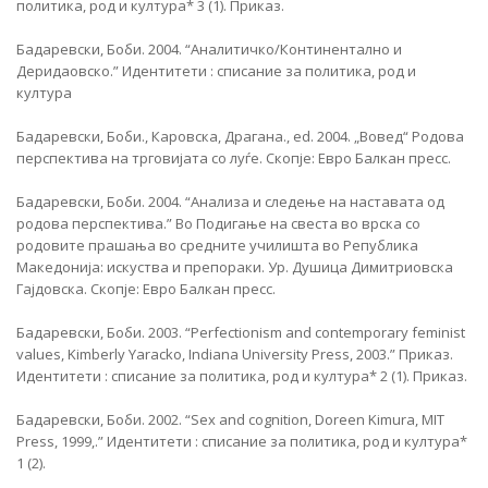
политика, род и култура* 3 (1). Приказ.
Бадаревски, Боби. 2004. “Аналитичко/Континентално и
Деридаовско.” Идентитети : списание за политика, род и
култура
Бадаревски, Боби., Каровска, Драгана., ed. 2004. „Вовед“ Родова
перспектива на трговијата со луѓе. Скопје: Евро Балкан пресс.
Бадаревски, Боби. 2004. “Анализа и следење на наставата од
родова перспектива.” Во Подигање на свеста во врска со
родовите прашања во средните училишта во Република
Македонија: искуства и препораки. Ур. Душица Димитриовска
Гајдовска. Скопје: Евро Балкан пресс.
Бадаревски, Боби. 2003. “Perfectionism and contemporary feminist
values, Kimberly Yaracko, Indiana University Press, 2003.” Приказ.
Идентитети : списание за политика, род и култура* 2 (1). Приказ.
Бадаревски, Боби. 2002. “Sex and cognition, Doreen Kimura, MIT
Press, 1999,.” Идентитети : списание за политика, род и култура*
1 (2).