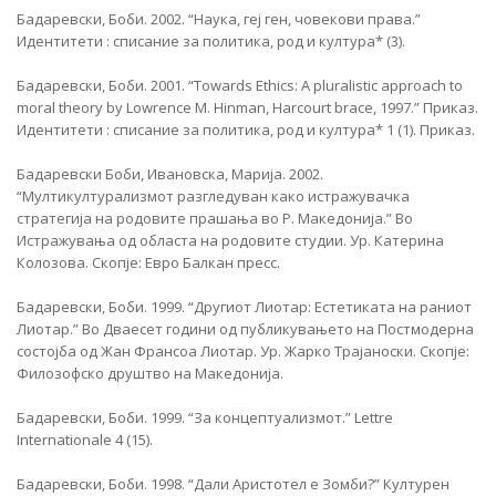
Бадаревски, Боби. 2002. “Наука, геј ген, човекови права.”
Идентитети : списание за политика, род и култура* (3).
Бадаревски, Боби. 2001. “Towards Ethics: A pluralistic approach to
moral theory by Lowrence M. Hinman, Harcourt brace, 1997.” Приказ.
Идентитети : списание за политика, род и култура* 1 (1). Приказ.
Бадаревски Боби, Ивановска, Марија. 2002.
“Мултикултурализмот разгледуван како истражувачка
стратегија на родовите прашања во Р. Македонија.” Во
Истражувања од областа на родовите студии. Ур. Катерина
Колозова. Скопје: Евро Балкан пресс.
Бадаревски, Боби. 1999. “Другиот Лиотар: Естетиката на раниот
Лиотар.” Во Дваесет години од публикувањето на Постмодерна
состојба од Жан Франсоа Лиотар. Ур. Жарко Трајаноски. Скопје:
Филозофско друштво на Македонија.
Бадаревски, Боби. 1999. “За концептуализмот.” Lettre
Internationale 4 (15).
Бадаревски, Боби. 1998. “Дали Аристотел е Зомби?” Културен