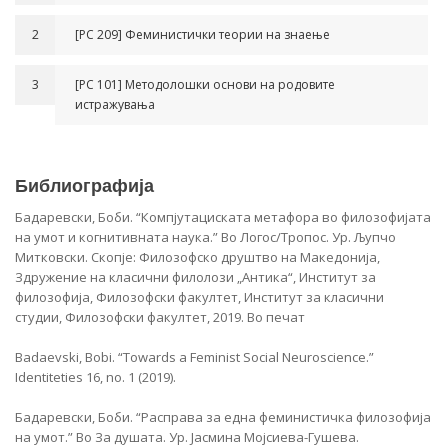
2
[РС 209] Феминистички теории на знаење
3
[РС 101] Методолошки основи на родовите
истражувања
Библиографија
Бадаревски, Боби. “Компјутациската метафора во филозофијата
на умот и когнитивната наука.” Во Логос/Тропос. Ур. Љупчо
Митковски. Скопје: Филозофско друштво на Македонија,
Здружение на класични филолози „Антика“, Институт за
филозофија, Филозофски факултет, Институт за класични
студии, Филозофски факултет, 2019. Во печат
Badaevski, Bobi. “Towards a Feminist Social Neuroscience.”
Identiteties 16, no. 1 (2019).
Бадаревски, Боби. “Расправа за една феминистичка филозофија
на умот.” Во За душата. Ур. Јасмина Мојсиева-Гушева.