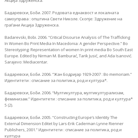
Акција Здруженска.
Бадаревски, Боби. 2007. Родовата еднаквост и локалната
самоуправа : општина Свети Николе. Скопје: Здружение на
граѓани Акција Здруженска.
Badarevski, Bobi. 2006. “Critical Disourse Analysis of The Trafficking
In Women Во Print Media In Macedonia: A gender Perspective.” Во
Stereotyping: Representation of women In print media Во South East
Europe. Edited by Nirman M. Bamburać, Tarik Jusić, and Ada Isanović.
Sarajevo: Mediacentar.
Бадаревски, Боби. 2006. “Жан Бодријар 1929-2007 : Во memoriam.”
Идентитети : списание за политика, род и култура*.
Бадаревски, Боби. 2006. “Мултикултура, мултикултурализам,
феминизам.” Идентитети : списание за политика, род и култура*
5 (2).
Бадаревски, Боби. 2005. “Constructing Europe’s Identity The
External Dimension Editet by Lars-Erik Caderman Lynne Rienner
Publishers, 2001.” Идентитети : списание за политика, род и
култура