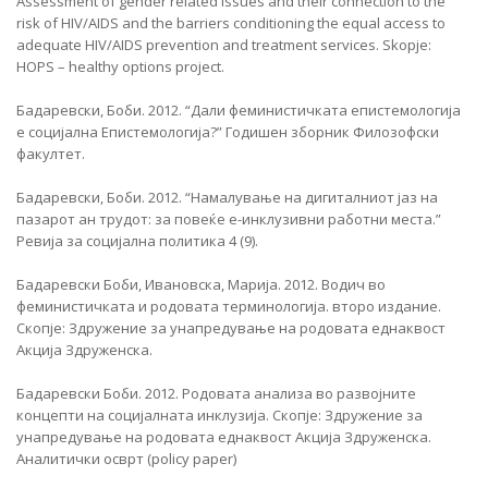
Assessment of gender related issues and their connection to the
risk of HIV/AIDS and the barriers conditioning the equal access to
adequate HIV/AIDS prevention and treatment services. Skopje:
HOPS – healthy options project.
Бадаревски, Боби. 2012. “Дали феминистичката епистемологија
е социјална Епистемологија?” Годишен зборник Филозофски
факултет.
Бадаревски, Боби. 2012. “Намалување на дигиталниот јаз на
пазарот ан трудот: за повеќе е-инклузивни работни места.”
Ревија за социјална политика 4 (9).
Бадаревски Боби, Ивановска, Марија. 2012. Водич во
феминистичката и родовата терминологија. второ издание.
Скопје: Здружение за унапредување на родовата еднаквост
Акција Здруженска.
Бадаревски Боби. 2012. Родовата анализа во развојните
концепти на социјалната инклузија. Скопје: Здружение за
унапредување на родовата еднаквост Акција Здруженска.
Аналитички осврт (policy paper)