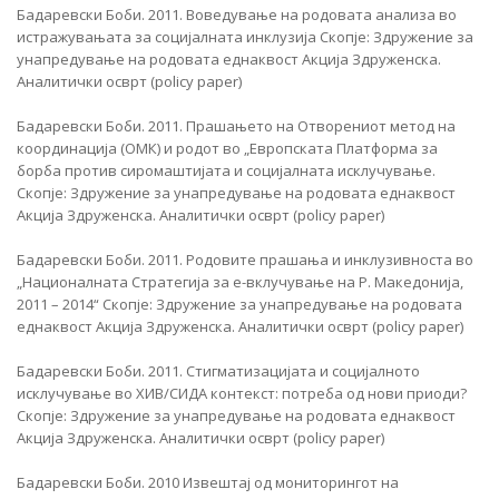
Бадаревски Боби. 2011. Воведување на родовата анализа во
истражувањата за социјалната инклузијa Скопје: Здружение за
унапредување на родовата еднаквост Акција Здруженска.
Аналитички осврт (policy paper)
Бадаревски Боби. 2011. Прашањето на Отворениот метод на
координација (ОМК) и родот во „Европската Платформа за
борба против сиромаштијата и социјалната исклучување.
Скопје: Здружение за унапредување на родовата еднаквост
Акција Здруженска. Аналитички осврт (policy paper)
Бадаревски Боби. 2011. Родовите прашања и инклузивноста во
„Националната Стратегија за е-вклучување на Р. Македонија,
2011 – 2014“ Скопје: Здружение за унапредување на родовата
еднаквост Акција Здруженска. Аналитички осврт (policy paper)
Бадаревски Боби. 2011. Стигматизацијата и социјалното
исклучување во ХИВ/СИДА контекст: потреба од нови приоди?
Скопје: Здружение за унапредување на родовата еднаквост
Акција Здруженска. Аналитички осврт (policy paper)
Бадаревски Боби. 2010 Извештај од мониторингот на