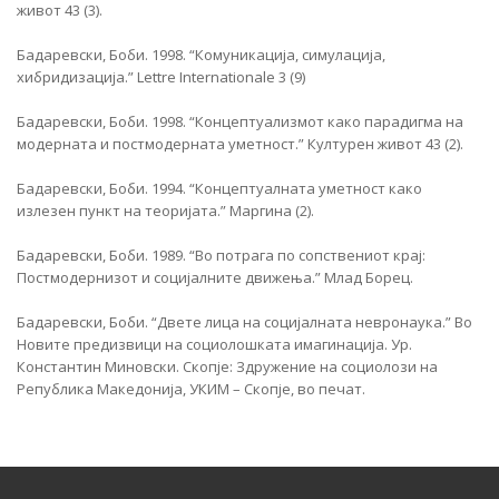
живот 43 (3).
Бадаревски, Боби. 1998. “Комуникација, симулација,
хибридизација.” Lettre Internationale 3 (9)
Бадаревски, Боби. 1998. “Концептуализмот како парадигма на
модерната и постмодерната уметност.” Културен живот 43 (2).
Бадаревски, Боби. 1994. “Концептуалната уметност како
излезен пункт на теоријата.” Маргина (2).
Бадаревски, Боби. 1989. “Во потрага по сопствениот крај:
Постмодернизот и социјалните движења.” Млад Борец.
Бадаревски, Боби. “Двете лица на социјалната невронаука.” Во
Новите предизвици на социолошката имагинација. Ур.
Константин Миновски. Скопје: Здружение на социолози на
Република Македонија, УКИМ – Скопје, во печат.