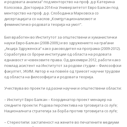
и родовата анализа“ под менторство на проф. д-р Катерина
Колозова. Докторира 2014 на Универзитетот Евро Балкан под
менторство на проф. д-р. Слободанка Марковска со
дисертацијата со наслов „Компјутационализмот и
феминистичко-родовата теорија на умот“.
Бил вработен во Институтот за општествени и хуманистички
науки Евро-Балкан (2008-2009,) и во здружението на граѓани
„Акција Здруженска“ како раководител на програма (2009-2012).
Соработува со бројни институции од областа на родовата
еднаквост и човековите права. Од декември 2012, работи како
помлад асистент на Институтот за родови студии – Филозофски
факултет, УКИМ. Автор е на повеќе од триесет научни трудови
од областа на филозофијата и родовата теорија.
Учествува во проекти од разни научни и општествени области:
– Институт Евро Балкан – Координатор проект менаџер на
следните проекти: Родова перспектива на трговијата со луѓе;
Националната стратегија за борба против трговијата со луѓе;
– Стереотипи: застапеност на жените во печатените медиуми