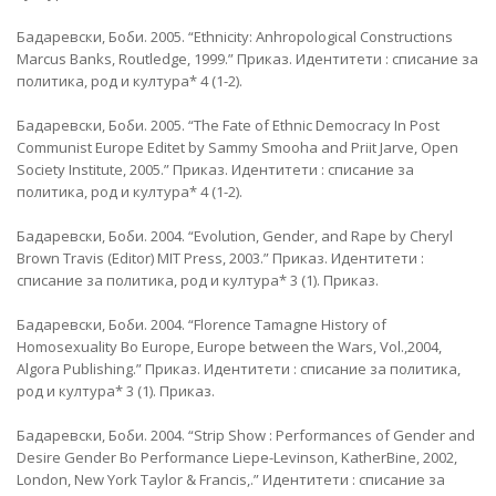
Бадаревски, Боби. 2005. “Ethnicity: Anhropological Constructions
Marcus Banks, Routledge, 1999.” Приказ. Идентитети : списание за
политика, род и култура* 4 (1-2).
Бадаревски, Боби. 2005. “The Fate of Ethnic Democracy In Post
Communist Europe Editet by Sammy Smooha and Priit Jarve, Open
Society Institute, 2005.” Приказ. Идентитети : списание за
политика, род и култура* 4 (1-2).
Бадаревски, Боби. 2004. “Evolution, Gender, and Rape by Cheryl
Brown Travis (Editor) MIT Press, 2003.” Приказ. Идентитети :
списание за политика, род и култура* 3 (1). Приказ.
Бадаревски, Боби. 2004. “Florence Tamagne History of
Homosexuality Во Europe, Europe between the Wars, Vol.,2004,
Algora Publishing.” Приказ. Идентитети : списание за политика,
род и култура* 3 (1). Приказ.
Бадаревски, Боби. 2004. “Strip Show : Performances of Gender and
Desire Gender Во Performance Liepe-Levinson, KatherВine, 2002,
London, New York Taylor & Francis,.” Идентитети : списание за