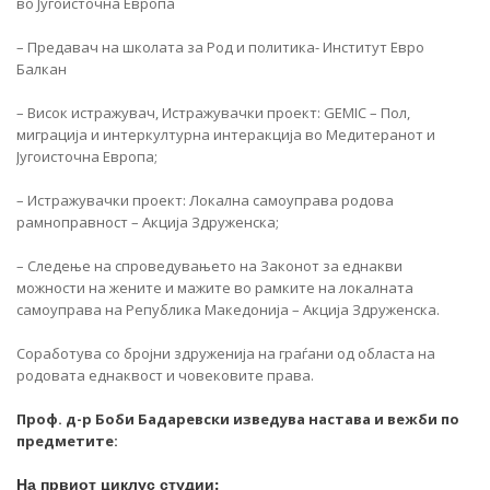
во Југоисточна Европа
– Предавач на школата за Род и политика- Институт Евро
Балкан
– Висок истражувач, Истражувачки проект: GEMIC – Пол,
миграција и интеркултурна интеракција во Медитеранот и
Југоисточна Европа;
– Истражувачки проект: Локална самоуправа родова
рамноправност – Акција Здруженска;
– Следење на спроведувањето на Законот за еднакви
можности на жените и мажите во рамките на локалната
самоуправа на Република Македонија – Акција Здруженска.
Соработува со бројни здруженија на граѓани од областа на
родовата еднаквост и човековите права.
Проф. д-р Боби Бадаревски изведува настава и вежби по
предметите:
На првиот циклус студии: