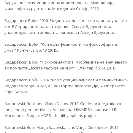
Здружение за компаративна книжевност на Македонија,
Филозофско друштво на Македонија Скопје, 2018.
Бадаревски Боби. 2016. Родовата еднаквост во пристапувањето
кон ЕУ-прирачник за застапување Скопје, Здружение за
унапредување на родовата еднаквост Акција Здруженска.
Бадаревски, Боби. “Кон една феминистичка филозофија на
умот.” Контекст, бр. 13 (2015).
Бадаревски, Боби. “Психосемантика: проблемите на значењето
во Компјутациската теорија на умот.” Спектар, бр. 66 (2015).
Бадаревски, Боби. 2014. “Компјутационализмот и феминистичко-
родовата теорија на ум.” Докторска дисертација, Универзитет
Евро Балкан.
Badarevski, Bobi, and Vlatko Dekov. 2012. Guide for Integration of
the gender perspective In the national HIV/AIDS response of R.
Macedonia. Skopje: HOPS – healthy options project.
Badarevski, Bobi, Marija Savovska, and Vanja Dimitrievski. 2012.