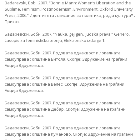
Badarevski, Bobi. 2007. “Bonnie Mann: Women’s Liberation and the
Sublime, Feminism, Postmodernism, Environment, Oxford University
Press, 2006.” Идентитети : списание за политика, род и култура* .
Приказ.
Бадаревски, Боби. 2007. “Nauka, gej gen, ljudska prava.” Genero,
časopis za feminističku teoriju, Elektronsko izdanje 1.
Бадаревски, Боби. 2007. Родовата еднаквост и локалната
самоуправа : општина Битола. Скопје: Здружение на граѓани
Акција Здруженска.
Бадаревски, Боби. 2007. Родовата еднаквост и локалната
самоуправа : општина Велес. Скопје: Здружение на граѓани
Акција Здруженска.
Бадаревски, Боби. 2007. Родовата еднаквост и локалната
самоуправа : општина Дебар. Скопје: Здружение на граѓани
Акција Здруженска.
Бадаревски, Боби. 2007. Родовата еднаквост и локалната
самоуправа : општина Куманово. Скопје: Здружение на граѓани