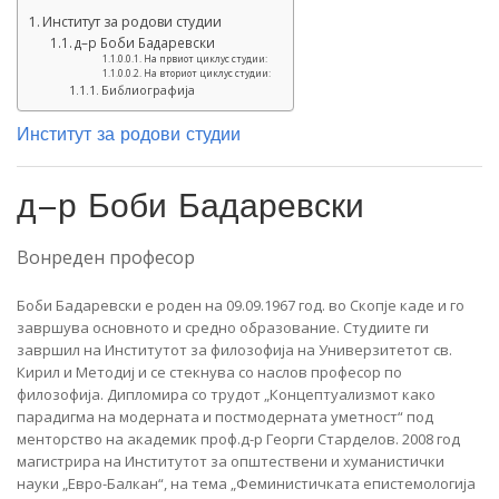
Институт за родови студии
д–р Боби Бадаревски
На првиот циклус студии:
На вториот циклус студии:
Библиографија
Институт за родови студии
д–р Боби Бадаревски
Вонреден професор
Боби Бадаревски е роден на 09.09.1967 год. во Скопје каде и го
завршува основното и средно образование. Студиите ги
завршил на Институтот за филозофија на Универзитетот св.
Кирил и Методиј и се стекнува со наслов професор по
филозофија. Дипломира со трудот „Концептуализмот како
парадигма на модерната и постмодерната уметност“ под
менторство на академик проф.д-р Георги Старделов. 2008 год
магистрира на Институтот за општествени и хуманистички
науки „Евро-Балкан“, на тема „Феминистичката епистемологија