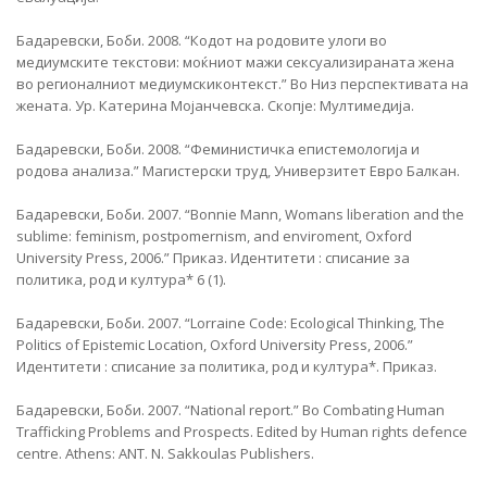
Бадаревски, Боби. 2008. “Кодот на родовите улоги во
медиумските текстови: моќниот мажи сексуализираната жена
во регионалниот медиумскиконтекст.” Во Низ перспективата на
жената. Ур. Катерина Мојанчевскa. Скопје: Мултимедија.
Бадаревски, Боби. 2008. “Феминистичка епистемологија и
родова анализа.” Магистерски труд, Универзитет Евро Балкан.
Бадаревски, Боби. 2007. “Bonnie Mann, Womans liberation and the
sublime: feminism, postpomernism, and enviroment, Oxford
University Press, 2006.” Приказ. Идентитети : списание за
политика, род и култура* 6 (1).
Бадаревски, Боби. 2007. “Lorraine Code: Ecological Thinking, The
Politics of Epistemic Location, Oxford University Press, 2006.”
Идентитети : списание за политика, род и култура*. Приказ.
Бадаревски, Боби. 2007. “National report.” Во Combating Human
Trafficking Problems and Prospects. Edited by Human rights defence
centre. Athens: ANT. N. Sakkoulas Publishers.