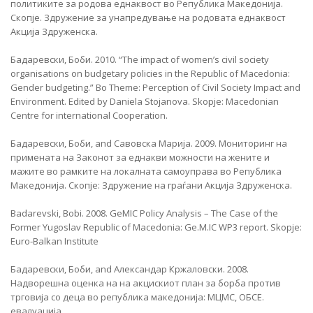
политиките за родова еднаквост во Република Македонија.
Скопје. Здружение за унапредување на родовата еднаквост
Акција Здруженска.
Бадаревски, Боби. 2010. “The impact of women’s civil society
organisations on budgetary policies in the Republic of Macedonia:
Gender budgeting.” Во Theme: Perception of Civil Society Impact and
Environment. Edited by Daniela Stojanova. Skopje: Macedonian
Centre for international Cooperation.
Бадаревски, Боби, and Савовска Марија. 2009. Мониторинг на
примената на Законот за еднакви можности на жените и
мажите во рамките на локалната самоуправа во Република
Македонија. Скопје: Здружение на граѓани Акција Здруженска.
Badarevski, Bobi. 2008. GeMIC Policy Analysis – The Case of the
Former Yugoslav Republic of Macedonia: Ge.M.IC WP3 report. Skopje:
Euro-Balkan Institute
Бадаревски, Боби, and Александар Кржаловски. 2008.
Надворешна оценка на на акцискиот план за борба против
трговија со деца во република македонија: МЦМС, ОБСЕ.
евалуација.