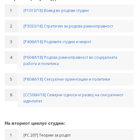
1
[Р101З/18] Вовед во родови студии
2
[Р303З/18] Стратегии за родова рамноправност
3
[Р406И/18] Родовите студии и мирот
4
[Р604И/18] Родова рамноправност во социјалната
работа и политика
5
[Р804И/18] Сексуални ориентации и политики
6
[СС506И/18] Семејни односи и развој на сексуалниот
идентитет
На вториот циклус студии:
1
[РС 207] Teории за родот