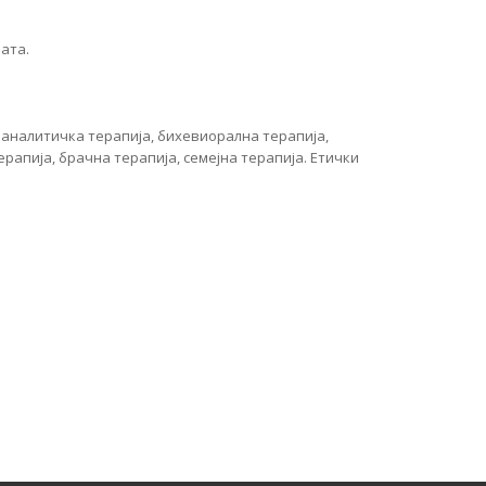
ата.
оаналитичка терапија, бихевиорална терапија,
рапија, брачна терапија, семејна терапија. Етички