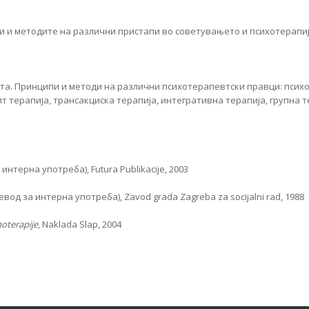
и и методите на различни пристапи во советувањето и психотерапиј
та. Принципи и методи на различни психотерапевтски правци: псих
 терапија, трансакциска терапија, интегративна терапија, групна те
интерна употреба), Futura Publikacije, 2003
евод за интерна употреба), Zavod grada Zagreba za socijalni rad, 1988
hoterapije
, Naklada Slap, 2004