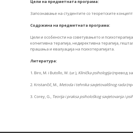
Цели на предметната програма:
Запознавање на студентите со теоретските концепт
Содржина на предметната програма:
Цели и особености на советувањето и психотерапија
когнитивна терапија, недирективна терапија, гешталт
прашања и евалуација на психотерапијата.
Литература:
1. Biro, M. i Butollo, W. (ur.),
Klinička psihologija
(превод за 
2. Kristančič, M.,
Metoda i tehnika
savjetovališnog rada
(пр
3. Corey, G.,
Teorija i praksa
psihološkog
savjetovanja
i
psi