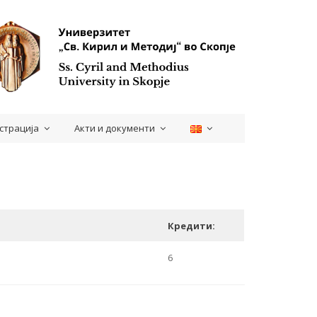
страција
Акти и документи
Кредити:
6