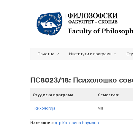
Почетна
Институти и програми
Ст
ПС802З/18: Психолошко сов
Студиска програма:
Семестар
:
Психологија
VIII
Наставник
:
д–р Катерина Наумова