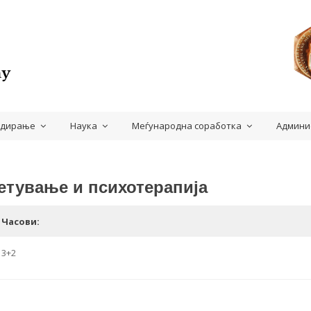
удирање
Наука
Меѓународна соработка
Админи
етување и психотерапија
Часови:
3+2