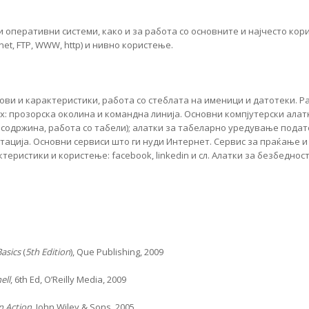
 оперативни системи, како и за работа со основните и најчесто кор
net, FTP, WWW, http) и нивно користење.
ви и карактеристики, работа со стеблата на именици и датотеки. Р
ux: прозорска околина и командна линија. Основни компјутерски алат
содржина, работа со табели); алатки за табеларно уредување подат
ација. Основни сервиси што ги нуди Интернет. Сервис за праќање и 
теристики и користење: facebook, linkedin и сл. Алатки за безбедно
asics
(
5th Edition
), Que Publishing, 2009
ell
, 6th Ed, O’Reilly Media, 2009
n Action
, John Wiley & Sons, 2005