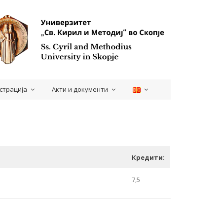
страција
Акти и документи
Кредити:
7,5