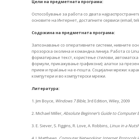
Цели на предметната програма:
Оспособување за работа со двата најраспространети
основите на Интернет, достапните сервиси (email, tel
Содржина на предметната програма:
Запознавање со oперативните системи, нивните осно
прозорска околина и командна линија. Работа со Lin
форматирање текст, користење стилови, автоматска 
формули, прикажување графикони); алатки за презент
прием и праќање на е-пошта. Социјални мрежи: карак
компјутери и во компјутерски мрежи.
Литература:
1. Jim Boyce,
Windows 7 Bible
, 3rd Edition, Wiley, 2009
2. Michael Miller,
Absolute Beginner’s Guide to Computer B
3. E. Siever, S. Figgins, R. Love, A. Robbins,
Linux in a Nutsh
4. J. Matthews,
Computer Networking: Internet Protocols i