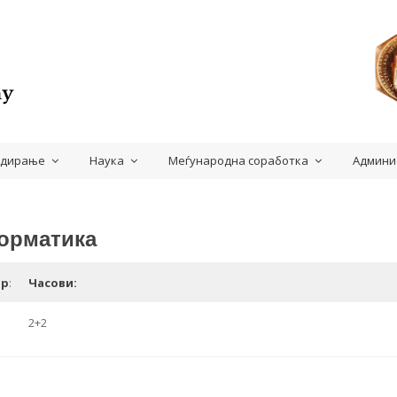
удирање
Наука
Меѓународна соработка
Админи
орматика
ар
:
Часови:
2+2