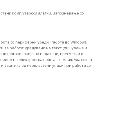
истени компјутерски алатки. Запознавање со
абота со периферни уреди. Работа во Windows:
ки за работа: уредувачи на текст (пишување и
оци (организација на податоци, пресметки и
прием на електронска пошта – е-маил. Алатки за
ст и заштита од неовластени упади при работа со