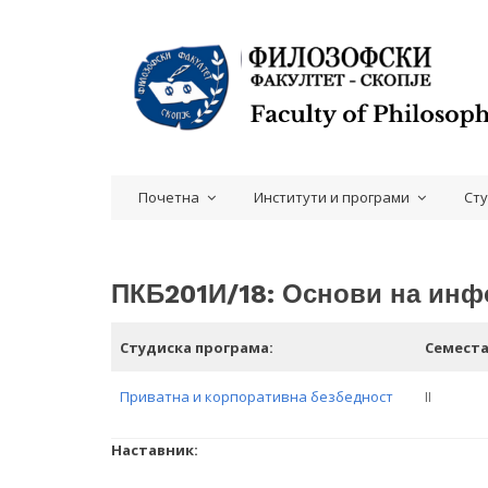
Почетна
Институти и програми
Ст
ПКБ201И/18: Основи на инф
Студиска програма:
Семест
Приватна и корпоративна безбедност
II
Наставник
: