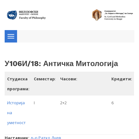
Toggle
navigation
У106И/18: Античка Митологија
Студиска
Семестар
:
Часови:
Кредити:
програма:
Историја
I
2+2
6
на
уметност
Наставник:
д–р Ратко Дуев