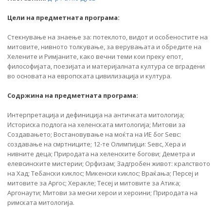
Цели на предметната програма:
Стекнување на знаење за: потеклото, видот и особеностите на
митовите, нивното толкување, за верувањата и обредите на
Хелените и Римјаните, како вечни теми кои преку епот,
философијата, поезијата и материјалната култура се вградени
во основата на европската цивилизација и култура.
Содржина на предметната програма:
Интерпретација и дефиниција на античката митологија;
Историска подлога на хеленската митологија; Митови за
Создавањето; Востановување на моќта на ИЕ бог Ѕевс:
создавање на смртниците; 12-те Олимпијци: Ѕевс, Хера и
нивните деца; Природата на хеленските богови; Деметра и
елевсинските мистерии; Орфизам; Задгробен живот: кралството
на Хад; Тебански киклос; Микенски киклос; Враќања; Персеј и
митовите за Аргос; Херакле; Тесеј и митовите за Атика;
Аргонаути; Митови за месни херои и хероини; Природата на
римската митологија.