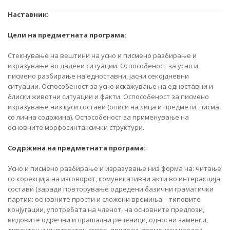
Наставник:
Цели на предметната програма:
Стекнување на вештини на усно и писмено разбирање и
изразување во дадени ситуации. Оспособеност за усно и
писмено разбирање на едноставни, јасни секојдневни
ситуации. Оспособеност за усно искажување на едноставни и
блиски животни ситуации и факти. Оспособеност за писмено
изразување низ куси состави (описи на лица и предмети, писма
со лична содржина). Оспособеност за применување на
основните морфосинтаксички структури.
Содржина на предметната програма:
Усно и писмено разбирање и изразување низ форма на: читање
со корекција на изговорот, комуникативни акти во интеракција,
состави (заради повторување одредени базични граматички
партии: основните прости и сложени времиња – типовите
конјугации, употребата на членот, на основните предлози,
видовите одречни и прашални реченици, односни заменки,