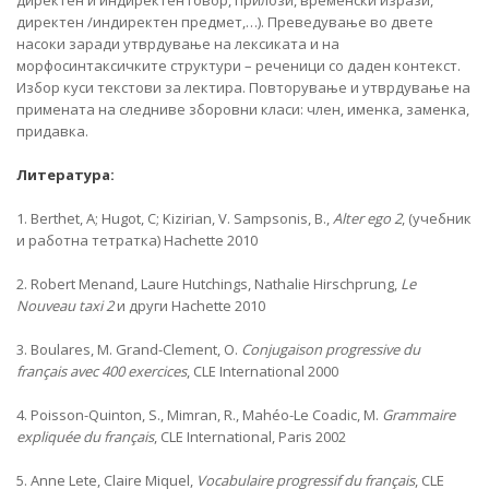
директен и индиректен говор, прилози, временски изрази,
директен /индиректен предмет,…). Преведување во двете
насоки заради утврдување на лексиката и на
морфосинтаксичките структури – реченици со даден контекст.
Избор куси текстови за лектира. Повторување и утврдување на
примената на следниве зборовни класи: член, именка, заменка,
придавка.
Литература:
1. Berthet, A; Hugot, C; Kizirian, V. Sampsonis, B.,
Alter ego 2
, (учебник
и работна тетратка) Hachette 2010
2. Robert Menand, Laure Hutchings, Nathalie Hirschprung,
Le
Nouveau taxi 2
и други Hachette 2010
3. Boulares, M. Grand-Clement, O.
Conjugaison progressive du
français avec 400 exercices
, CLE International 2000
4. Poisson-Quinton, S., Mimran, R., Mahéo-Le Coadic, M.
Grammaire
expliquée du français
, CLE International, Paris 2002
5. Anne Lete, Claire Miquel,
Vocabulaire progressif du français
, CLE