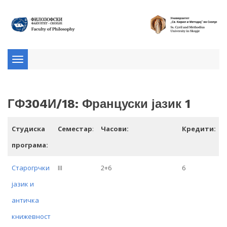
Toggle
navigation
ГФ304И/18: Француски јазик 1
Студиска
Семестар
:
Часови:
Кредити:
програма:
Старогрчки
III
2+6
6
јазик и
античка
книжевност