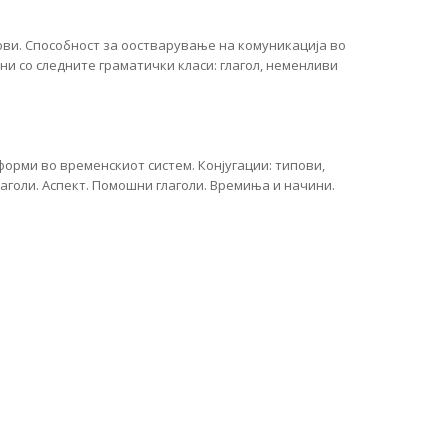
ви. Способност за оостварување на комуникација во
и со следните граматички класи: глагол, неменливи
форми во временскиот систем. Конјугации: типови,
лаголи. Аспект. Помошни глаголи. Времиња и начини.