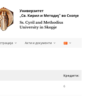
страција
Акти и документи
Кредити:
6