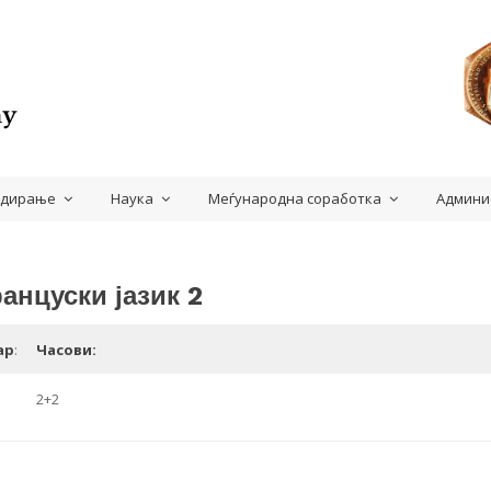
удирање
Наука
Меѓународна соработка
Админи
анцуски јазик 2
ар
:
Часови:
2+2