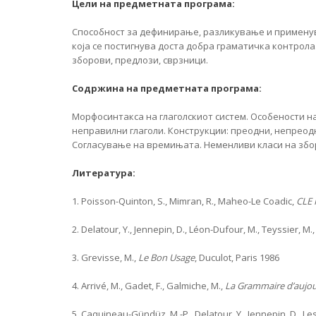
Цели на предметната програма:
Способност за дефинирање, разликување и применув
која се постигнува доста добра граматичка контрола
зборови, предлози, сврзници.
Содржина на предметната програма:
Морфосинтакса на глаголскиот систем. Особености на
неправилни глаголи. Конструкции: преодни, непреодн
Согласување на времињата. Неменливи класи на збор
Литература:
1. Poisson-Quinton, S., Mimran, R., Maheo-Le Coadic,
CLE 
2. Delatour, Y., Jennepin, D., Léon-Dufour, M., Teyssier, M.
3. Grevisse, M.,
Le Bon Usage
, Duculot, Paris 1986
4. Arrivé, M., Gadet, F., Galmiche, M.,
La Grammaire d’aujou
5. Caquineau-Gündüz, M.-P., Delatour, Y., Jennepin, D., Le