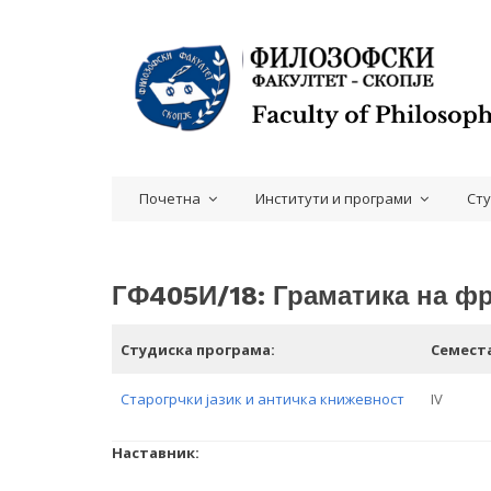
Почетна
Институти и програми
Ст
ГФ405И/18: Граматика на фр
Студиска програма:
Семест
Старогрчки јазик и античка книжевност
IV
Наставник: