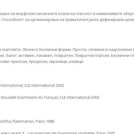
ање на морфосинтаксичките класи на глаголот и неменливите зборо
. Способност за организирање на граматички јасно дефинирани целин
 глаголите. Лични и безлични форми. Прости, сложени и надсложени 
и. Залог: активен, пасивен, повратен. Повратни глаголи. Безлични г
ови: прилози, предлози, сврзници, извици.
International
, CLE International 2002
,
Nouvelle Grammaire du Français
, CLE International 2002
rd’hui
, Flammarion, Paris 1986
sage-Langot, F.,
Les exercices de Grammaire
, Hachette, Paris 2005