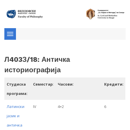
Toggle
navigation
Л403З/18: Античка
историографија
Студиска
Семестар
:
Часови:
Кредити:
програма:
Латински
IV
4+2
6
јазик и
античка