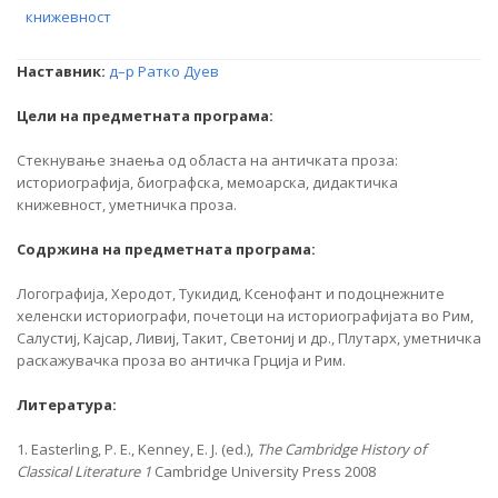
книжевност
Наставник:
д–р Ратко Дуев
Цели на предметната програма:
Стекнување знаења од областа на античката проза:
историографија, биoграфска, мемоарска, дидактичка
книжевност, уметничка проза.
Содржина на предметната програма:
Логографија, Херодот, Тукидид, Ксенофант и подоцнежните
хеленски историографи, почетоци на историографијата во Рим,
Салустиј, Кајсар, Ливиј, Такит, Светониј и др., Плутарх, уметничка
раскажувачка проза во античка Грција и Рим.
Литература:
1. Easterling, P. E., Kenney, E. J. (ed.),
The Cambridge History of
Classical Literature 1
Cambridge University Press 2008