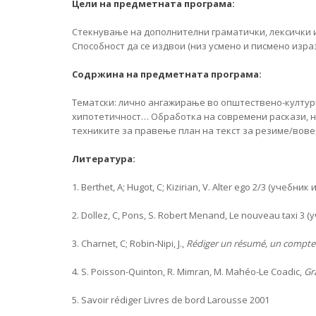
Цели на предметната програма:
Стекнување на дополнителни граматички, лексички и
Способност да се издвои (низ усмено и писмено изр
Содржина на предметната програма:
Тематски: лично ангажирање во општествено-културн
хипотетичност… Обработка на современи раскази, н
техниките за правење план на текст за резиме/вове
Литература:
1. Berthet, A; Hugot, C; Kizirian, V. Alter ego 2/3 (учебни
2. Dollez, C, Pons, S. Robert Menand, Le nouveau taxi 3
3. Charnet, C; Robin-Nipi, J.,
Rédiger un résumé, un compte
4. S. Poisson-Quinton, R. Mimran, M. Mahéo-Le Coadic,
Gr
5. Savoir rédiger Livres de bord Larousse 2001