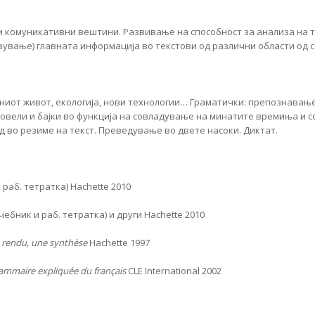
 комуникативни вештини. Развивање на способност за анализа на т
азување) главната информација во текстови од различни области од 
иот живот, екологија, нови технологии… Граматички: препознавање
овели и бајки во функција на совладување на минатите времиња и 
д во резиме на текст. Преведување во двете насоки. Диктат.
к и раб. тетратка) Hachette 2010
 (учебник и раб. тетратка) и други Hachette 2010
 rendu, une synthèse
Hachette 1997
ammaire expliquée du français
CLE International 2002