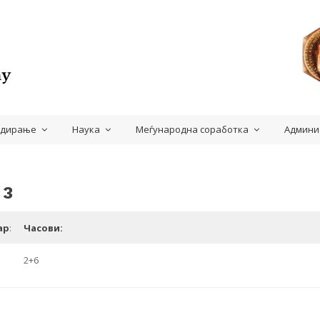
удирање
Наука
Меѓународна соработка
Админи
 3
ар
:
Часови:
2+6