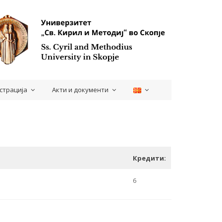
страција
Акти и документи
Кредити:
6