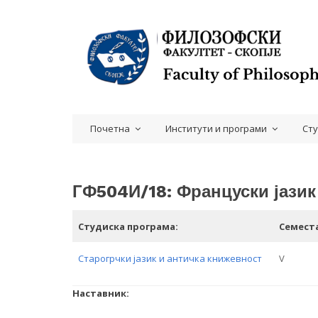
Почетна
Институти и програми
Ст
ГФ504И/18: Француски јазик
Студиска програма:
Семест
Старогрчки јазик и античка книжевност
V
Наставник: