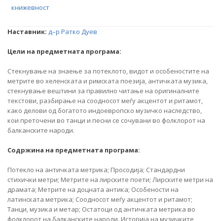
книжевност
Наставник:
д–р Ратко Дуев
Цели на предметната програма:
Стекнување на знаење за потеклото, видот и особеностите на
метрите во хеленската и римската поезија, античката музика,
стекнување вештини за правилно читање на оригиналните
текстови, разбирање на соодносот меѓу акцентот и ритамот,
како делови од богатото индоевропско музичко наследство,
кои преточени во танци и песни се сочувани во фолклорот на
балканските народи.
Содржина на предметната програма:
Потекло на античката метрика; Просодија; Стандардни
стихички метри; Метрите на лирските поети; Лирските метри на
драмата; Метрите на доцната антика; Особености на
латинската метрика; Соодносот меѓу акцентот и ритамот;
Танци, музика и метар; Остатоци од античката метрика во
фолклорот на балканските народи. Историја на музичките