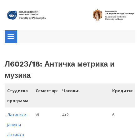
Toggle
navigation
Л602З/18: Античка метрика и
музика
Студиска
Семестар
:
Часови:
Кредити:
програма:
Латински
VI
4+2
6
јазик и
античка