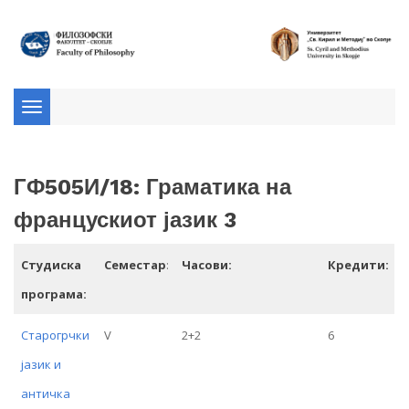
Toggle
navigation
ГФ505И/18: Граматика на
францускиот јазик 3
Студиска
Семестар
:
Часови:
Кредити:
програма:
Старогрчки
V
2+2
6
јазик и
античка