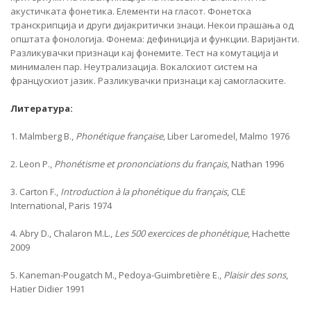
акустичката фонетика. Елементи на гласот. Фонетска
транскрипција и други дијакритички знаци. Некои прашања од
општата фонологија. Фонема: дефиниција и функции. Варијанти.
Разликувачки признаци кај фонемите. Тест на комутација и
минимален пар. Неутрализација. Вокалскиот систем на
францускиот јазик. Разликувачки признаци кај самогласките.
Литература:
1. Malmberg B.,
Phonétique française,
Liber Laromedel, Malmo 1976
2. Leon P.,
Phonétisme et prononciations du français
, Nathan 1996
3. Carton F.,
Introduction à la phonétique du français
, CLE
International, Paris 1974
4. Abry D., Chalaron M.L.,
Les 500 exercices de phonétique
, Hachette
2009
5. Kaneman-Pougatch M., Pedoya-Guimbretière E.,
Plaisir des sons
,
Hatier Didier 1991