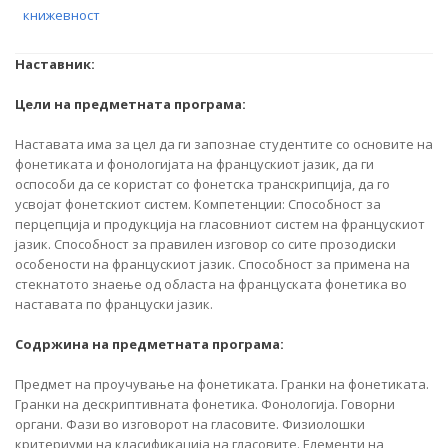
книжевност
Наставник:
Цели на предметната програма:
Наставата има за цел да ги запознае студентите со основите на
фонетиката и фонологијата на францускиот јазик, да ги
оспособи да се користат со фонетска транскрипција, да го
усвојат фонетскиот систем. Компетенции: Способност за
перцепција и продукција на гласовниот систем на францускиот
јазик. Способност за правилен изговор со сите прозодиски
особености на францускиот јазик. Способност за примена на
стекнатото знаење од областа на француската фонетика во
наставата по француски јазик.
Содржина на предметната програма:
Предмет на проучување на фонетиката. Гранки на фонетиката.
Гранки на дескриптивната фонетика. Фонологија. Говорни
органи. Фази во изговорот на гласовите. Физиолошки
критериуми на класификација на гласовите. Елементи на