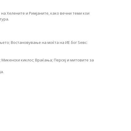
на Хелените и Римјаните, како вечни теми кои
тура.
њето; Востановување на моќта на ИЕ бог Ѕевс:
 Микенски киклос; Враќања; Персеј и митовите за
а.