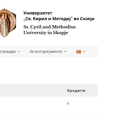
страција
Акти и документи
Кредити:
6