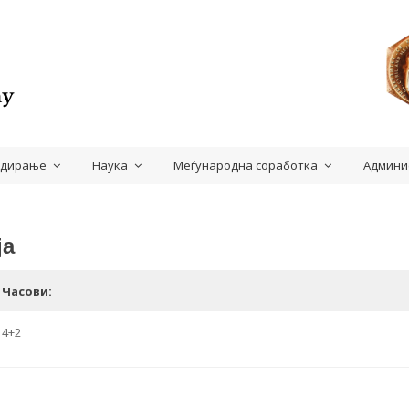
удирање
Наука
Меѓународна соработка
Админи
ја
Часови:
4+2