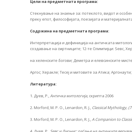
Цели на предметната програма:
Стекнување на знаење за: потеклото, видот и особе
преку епот, философијата, поезијата и материјалнат
Содржина на предметната програма:
Интерпретација и дефиниција на античката митологиј
создавање на смртниците; 12-те Олимпијци: Ѕевс, Хе
на хеленските богови; Деметра и елевсинските мисте
Аргос; Херакле; Тесеј и митовите за Атика; Аргонаут
Литература:
1. Дуев, Р.,
Античка митологија
, скрипта 2006
2. Morford, M. P. O., Lenardon, R. J.,
Classical Mythology,
(7
3. Morford, M. P. O., Lenardon, R. J.,
A Companion to Classi
4. Дуев, Р.,
Ѕевс и Дионис: раѓање
на античките верува