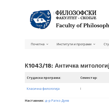
Почетна
Институти и програми
Ст
К104З/18: Античка митологи
Студиска програма:
Семестар
:
Класична филологија
I
Наставник:
д–р Ратко Дуев