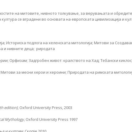
ностите на митовите, нивното толкување, за верувањата и обредите 
а култура се вградени во основата на европската цивилизација и кул
а; Историска подлога на хеленската митологија; Митови за Создава
ра и нивните деца; риродата
рии; Орфизам; Задгробен живот: кралството на Хад; Тебански киклос;
и; Митови за месни херои и хероини; Природата на римската митологиј
th edition)
, Oxford University Press, 2003
cal
Mythology
, Oxford University Press 1997
ња
и култови
, Скопје 2010