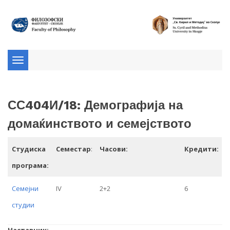
Toggle
navigation
СС404И/18: Демографија на
домаќинството и семејството
Студиска
Семестар
:
Часови:
Кредити:
програма:
Семејни
IV
2+2
6
студии