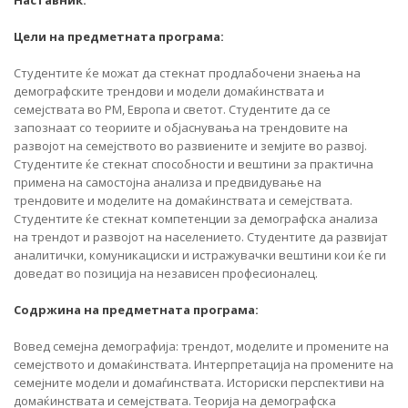
Наставник:
Цели на предметната програма:
Студентите ќе можат да стекнат продлабочени знаења на
демографските трендови и модели домаќинствата и
семејствата во РМ, Eвропа и светот. Студентите да се
запознаат со теориите и објаснувања на трендовите на
развојот на семејството во развиените и земјите во развој.
Студентите ќе стекнат способности и вештини за практична
примена на самостојна анализа и предвидување на
трендовите и моделите на домаќинствата и семејствата.
Студентите ќе стекнат компетенции за демографска анализа
на трендот и развојот на населението. Студентите да развијат
аналитички, комуникациски и истражувачки вештини кои ќе ги
доведат во позиција на независен професионалец.
Содржина на предметната програма:
Вовед семејна демографија: трендот, моделите и промените на
семејството и домаќинствата. Интерпретација на промените на
семејните модели и домаѓинствата. Историски перспективи на
домаќинствата и семејствата. Теорија на демографска