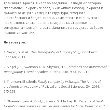
транзиција. Бракот. Живот во заедница. Разводи и повторно
склопување на брак или заеднички живот. Развод на бракот и
грижата за децата. Семејната структура, семејната
(не)стабилност и бројот на деца. Семејствата и економската
нееднаквост. Сложеноста на семејствата. Стареење на
семејствата и домаѓинствата. Иднината на семејствата: бракот
и јавните политики.
Литература:
1. Neyer, G. et al.,
The Demography of
Europe (1-13)
, Doordrecht:
Springer, 2013
2. Siegel, J. S., Swanson, D. A., Shyrock, H. S.,
Methods and
materials of
demography
, Elsevier Academic Press, 2004, 9-43, 191-211
3. Thomson, Elizabeth,
Family complexity
in Europe
, The Annals of
the American Academy of Political and Social Sciences, 654, 2014,
245-258
4. Dharmalingam, A., Pool, J., Sceats, S., Mackay, R.,
Patterns of family
formation and change in new Zealand, Centre for Social Research and