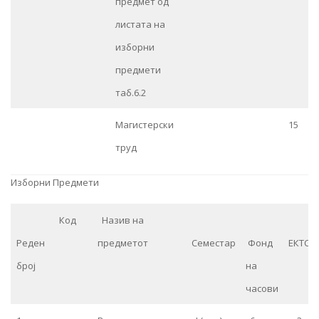
предмет од
листата на
изборни
предмети
таб.6.2
Магистерски
15
труд
Изборни Предмети
Код
Назив на
Реден
предметот
Семестар
Фонд
ЕКТС
број
на
часови