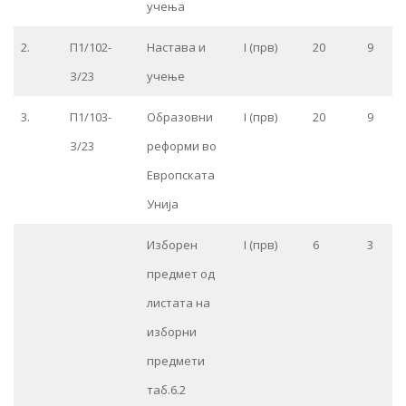
учења
2.
П1/102-
Настава и
I (прв)
20
9
З/23
учење
3.
П1/103-
Образовни
I (прв)
20
9
З/23
реформи во
Европската
Унија
Изборен
I (прв)
6
3
предмет од
листата на
изборни
предмети
таб.6.2