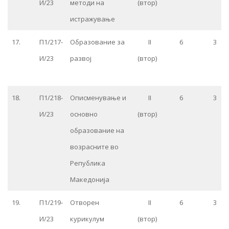
И/23
методи на
(втор)
истражување
17.
П1/217-
Образование за
II
6
3
И/23
развој
(втор)
18.
П1/218-
Описменување и
II
6
3
И/23
основно
(втор)
образование на
возрасните во
Република
Македонија
19.
П1/219-
Отворен
II
6
3
И/23
курикулум
(втор)