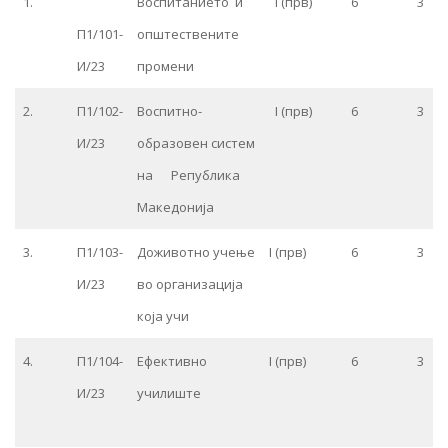
1.
Воспитанието и
I (прв)
6
3
П1/101-
општествените
И/23
промени
2.
П1/102-
Воспитно-
I (прв)
6
3
И/23
образовен систем
на Република
Македонија
3.
П1/103-
Доживотно учење
I (прв)
6
3
И/23
во организација
која учи
4.
П1/104-
Ефективно
I (прв)
6
3
И/23
училиште