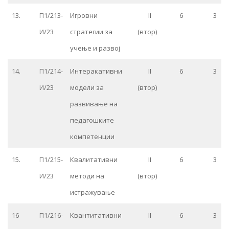
13.
П1/213-
Игровни
II
6
3
И/23
стратегии за
(втор)
учење и развој
14.
П1/214-
Интеракативни
II
6
3
И/23
модели за
(втор)
развивање на
педагошките
компетенции
15.
П1/215-
Квалитативни
II
6
3
И/23
методи на
(втор)
истражување
16
П1/216-
Квантитативни
II
6
3