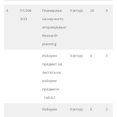
4.
П1/204-
Планирање
II (втор)
20
9
З/23
на научното
истражување/
Research
planning
Изборен
II (втор)
6
3
предмет од
листата на
изборни
предмети
таб.6.2
Изборен
II (втор)
6
3