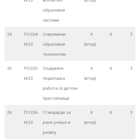
И/23
воспитно-
(втор)
образовни
системи
24.
П1/224-
Современи
II
6
3
И/23
образовни
(втор)
технологии
25.
П1/225-
Социјално-
II
6
3
И/23
педагошка
(втор)
работа со детски
престапници
26.
П1/226-
Стандарди за
II
6
3
И/23
рано учење и
(втор)
развој