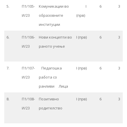
5.
П1/105-
Комуникации во
I
6
3
И/23
образовните
(прв)
институции
6.
П1/106-
Нови концепти во
I (прв)
6
3
И/23
раното учење
7.
П1/107-
Педагошка
I (прв)
6
3
И/23
работа со
ранливи Лица
8.
П1/108-
Позитивно
I (прв)
6
3
И/23
родителство