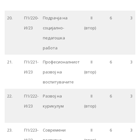
20.
П1/220-
Подрачја на
II
6
3
И/23
социјално-
(втор)
педагошка
работа
21.
П1/221-
Професионалниот
II
6
3
И/23
развој на
(втор)
воспитувачите
22.
П1/222-
Развој на
II
6
3
И/23
курикулум
(втор)
23.
П1/223-
Современи
II
6
3