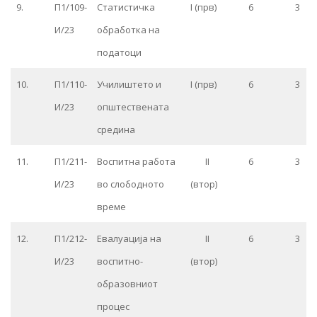
9.
П1/109-
Статистичка
I (прв)
6
3
И/23
обработка на
податоци
10.
П1/110-
Училиштето и
I (прв)
6
3
И/23
општествената
средина
11.
П1/211-
Воспитна работа
II
6
3
И/23
во слободното
(втор)
време
12.
П1/212-
Евалуација на
II
6
3
И/23
воспитно-
(втор)
образовниот
процес