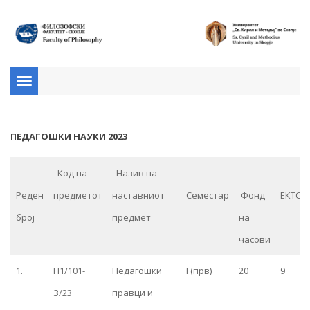
Toggle
navigation
ПЕДАГОШКИ НАУКИ 2023
Код на
Назив на
Реден
предметот
наставниот
Семестар
Фонд
ЕКТС
број
предмет
на
часови
1.
П1/101-
Педагошки
I (прв)
20
9
З/23
правци и