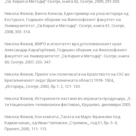
„Св. Кирил и Методиј“-Скопје, книга 62, Скопје, 2009, 291-303;
Никола Жежов, Ванчо Кенков, Еден пример на усна историја од
Костурско, Годишен зборник на Филозофскиот факултет на
Универзитетот „Св.Кирил и Методиј“- Скопје, книга 61, Скопје,
2008, 303- 314.
Никола Жежов, ВМРО и атентатот врз југословенскиот крал
Александар Караѓорѓевиќ, Годишен зборник на Филозофскиот
факултет на Универзитетот „Св.Кирил и Методиј“- Скопје, книга
60, Скопје, 2007, 333- 347.
Никола Жежов, Прилог кон политиката на Кралството на СХС во
Брегалничкиот округ (Брегалничката област) 1918- 1924„
„Историја„ Скопје, 2003, бр.1- 2, 121- 130.
Никола Жежов, Историските настани во играната продукција, „5-
ти Национален телевизиски фестивал„ Крушево, декември 2003.
Никола Жежов, Кон книгата „Тагата на Мајлс Франклин под
Кајмакчалан„ од Иван Чаповски „Стремеж„, год.51, бр. 5- 6,
Прилеп, 2005, 111- 113.