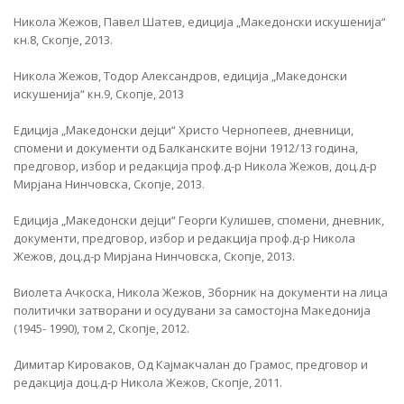
Никола Жежов, Павел Шатев, едиција „Македонски искушенија“
кн.8, Скопје, 2013.
Никола Жежов, Тодор Александров, едиција „Македонски
искушенија“ кн.9, Скопје, 2013
Едиција „Македонски дејци“ Христо Чернопеев, дневници,
спомени и документи од Балканските војни 1912/13 година,
предговор, избор и редакција проф.д-р Никола Жежов, доц.д-р
Мирјана Нинчовска, Скопје, 2013.
Едиција „Македонски дејци“ Георги Кулишев, спомени, дневник,
документи, предговор, избор и редакција проф.д-р Никола
Жежов, доц.д-р Мирјана Нинчовска, Скопје, 2013.
Виолета Ачкоска, Никола Жежов, Зборник на документи на лица
политички затворани и осудувани за самостојна Македонија
(1945- 1990), том 2, Скопје, 2012.
Димитар Кироваков, Од Кајмакчалан до Грамос, предговор и
редакција доц.д-р Никола Жежов, Скопје, 2011.