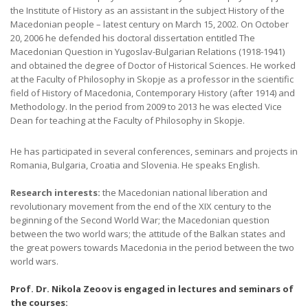
the Institute of History as an assistant in the subject History of the
Macedonian people – latest century on March 15, 2002. On October
20, 2006 he defended his doctoral dissertation entitled The
Macedonian Question in Yugoslav-Bulgarian Relations (1918-1941)
and obtained the degree of Doctor of Historical Sciences. He worked
at the Faculty of Philosophy in Skopje as a professor in the scientific
field of History of Macedonia, Contemporary History (after 1914) and
Methodology. In the period from 2009 to 2013 he was elected Vice
Dean for teaching at the Faculty of Philosophy in Skopje.
He has participated in several conferences, seminars and projects in
Romania, Bulgaria, Croatia and Slovenia. He speaks English.
Research interests:
the Macedonian national liberation and
revolutionary movement from the end of the XIX century to the
beginning of the Second World War; the Macedonian question
between the two world wars; the attitude of the Balkan states and
the great powers towards Macedonia in the period between the two
world wars.
Prof. Dr. Nikola Zeоov is engaged in lectures and seminars of
the courses: