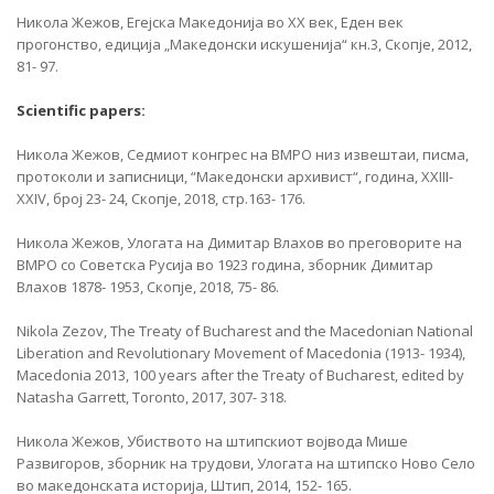
Никола Жежов, Егејска Македонија во XX век, Еден век
прогонство, едиција „Македонски искушенија“ кн.3, Скопје, 2012,
81- 97.
Scientific papers:
Никола Жежов, Седмиот конгрес на ВМРО низ извештаи, писма,
протоколи и записници, “Македонски архивист“, година, XXIII-
XXIV, број 23- 24, Скопје, 2018, стр.163- 176.
Никола Жежов, Улогата на Димитар Влахов во преговорите на
ВМРО со Советска Русија во 1923 година, зборник Димитар
Влахов 1878- 1953, Скопје, 2018, 75- 86.
Nikola Zezov, The Treaty of Bucharest and the Macedonian National
Liberation and Revolutionary Movement of Macedonia (1913- 1934),
Macedonia 2013, 100 years after the Treaty of Bucharest, edited by
Natasha Garrett, Toronto, 2017, 307- 318.
Никола Жежов, Убиството на штипскиот војвода Мише
Развигоров, зборник на трудови, Улогата на штипско Ново Село
во македонската историја, Штип, 2014, 152- 165.