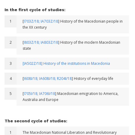
In the first cycle of studies:
1
[
I703Z/18;
IA703Z/18
] History of the Macedonian people in
the XX century
2
[
I803Z/18;
IA803Z/18
] History of the modern Macedonian
state
3
[IA502Z/18] History of the institutions in Macedonia
4
[
I608I/18;
IA608I/18;
R204I/18
] History of everyday life
5
[
I705I/18;
IA706I/18
] Macedonian emigration to America,
Australia and Europe
The second cycle of studies:
1
The Macedonian National Liberation and Revolutionary