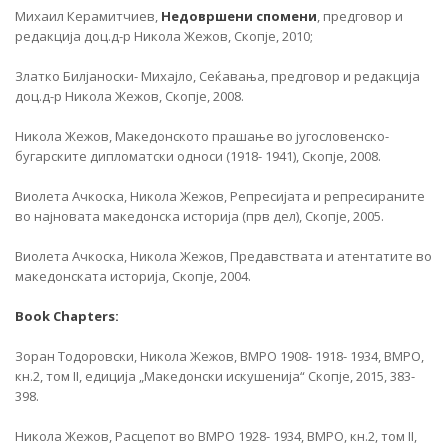
Михаил Керамитчиев,
Недовршени спомени
, предговор и
редакција доц.д-р Никола Жежов, Скопје, 2010;
Златко Билјаноски- Михајло, Сеќавања, предговор и редакција
доц.д-р Никола Жежов, Скопје, 2008.
Никола Жежов, Македонското прашање во југословенско-
бугарските дипломатски односи (1918- 1941), Скопје, 2008.
Виолета Ачкоска, Никола Жежов, Репресијата и репресираните
во најновата македонска историја (прв дел), Скопје, 2005.
Виолета Ачкоска, Никола Жежов, Предавствата и атентатите во
македонската историја, Скопје, 2004.
Book Chapters:
Зоран Тодоровски, Никола Жежов, ВМРО 1908- 1918- 1934, ВМРО,
кн.2, том II, едиција „Македонски искушенија“ Скопје, 2015, 383-
398.
Никола Жежов, Расцепот во ВМРО 1928- 1934, ВМРО, кн.2, том II,