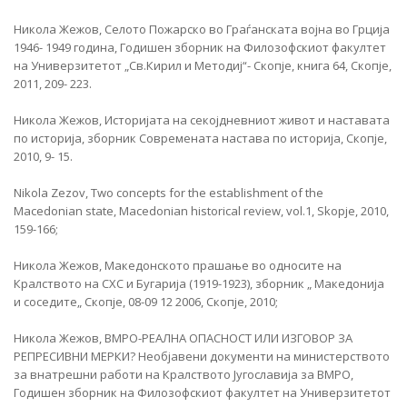
Никола Жежов, Селото Пожарско во Граѓанската војна во Грција
1946- 1949 година, Годишен зборник на Филозофскиот факултет
на Универзитетот „Св.Кирил и Методиј“- Скопје, книга 64, Скопје,
2011, 209- 223.
Никола Жежов, Историјата на секојдневниот живот и наставата
по историја, зборник Современата настава по историја, Скопје,
2010, 9- 15.
Nikola Zezov, Two concepts for the establishment of the
Macedonian state, Macedonian historical review, vol.1, Skopje, 2010,
159-166;
Никола Жежов, Македонското прашање во односите на
Кралството на СХС и Бугарија (1919-1923), зборник „ Македонија
и соседите„ Скопје, 08-09 12 2006, Скопје, 2010;
Никола Жежов, ВМРО-РЕАЛНА ОПАСНОСТ ИЛИ ИЗГОВОР ЗА
РЕПРЕСИВНИ МЕРКИ? Необјавени документи на министерството
за внатрешни работи на Кралството Југославија за ВМРО,
Годишен зборник на Филозофскиот факултет на Универзитетот